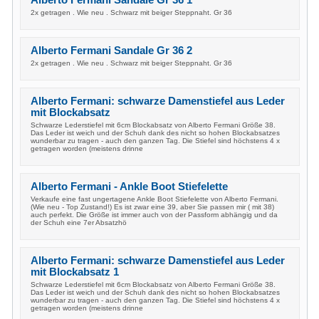
Alberto Fermani Sandale Gr 36 1
2x getragen . Wie neu . Schwarz mit beiger Steppnaht. Gr 36
Alberto Fermani Sandale Gr 36 2
2x getragen . Wie neu . Schwarz mit beiger Steppnaht. Gr 36
Alberto Fermani: schwarze Damenstiefel aus Leder
mit Blockabsatz
Schwarze Lederstiefel mit 6cm Blockabsatz von Alberto Fermani Größe 38.
Das Leder ist weich und der Schuh dank des nicht so hohen Blockabsatzes
wunderbar zu tragen - auch den ganzen Tag. Die Stiefel sind höchstens 4 x
getragen worden (meistens drinne
Alberto Fermani - Ankle Boot Stiefelette
Verkaufe eine fast ungertagene Ankle Boot Stiefelette von Alberto Fermani.
(Wie neu - Top Zustand!) Es ist zwar eine 39, aber Sie passen mir ( mit 38)
auch perfekt. Die Größe ist immer auch von der Passform abhängig und da
der Schuh eine 7er Absatzhö
Alberto Fermani: schwarze Damenstiefel aus Leder
mit Blockabsatz 1
Schwarze Lederstiefel mit 6cm Blockabsatz von Alberto Fermani Größe 38.
Das Leder ist weich und der Schuh dank des nicht so hohen Blockabsatzes
wunderbar zu tragen - auch den ganzen Tag. Die Stiefel sind höchstens 4 x
getragen worden (meistens drinne