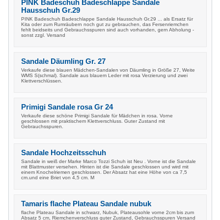
PINK Badeschuh Badeschlappe Sandale
Hausschuh Gr.29
PINK Badeschuh Badeschlappe Sandale Hausschuh Gr.29 ... als Ersatz für
Kita oder zum Rumräubern noch gut zu gebrauchen, das Fersenriemchen
fehlt beidseits und Gebrauchsspuren sind auch vorhanden, gern Abholung -
sonst zzgl. Versand
Sandale Däumling Gr. 27
Verkaufe diese blauen Mädchen-Sandalen von Däumling in Größe 27, Weite
WMS S(schmal). Sandale aus blauem Leder mit rosa Verzierung und zwei
Klettverschlüssen.
Primigi Sandale rosa Gr 24
Verkaufe diese schöne Primigi Sandale für Mädchen in rosa. Vorne
geschlossen mit praktischem Klettverschluss. Guter Zustand mit
Gebrauchsspuren.
Sandale Hochzeitsschuh
Sandale in weiß der Marke Marco Tozzi Schuh ist Neu . Vorne ist die Sandale
mit Blattmuster versehen. Hinten ist die Sandale geschlossen und wird mit
einem Knochelriemen geschlossen. Der Absatz hat eine Höhe von ca 7,5
cm.und eine Briet von 4,5 cm. M
Tamaris flache Plateau Sandale nubuk
flache Plateau Sandale in schwarz, Nubuk, Plateausohle vorne 2cm bis zum
Absatz 5 cm, Riemchenverschluss guter Zustand, Gebrauchsspuren Versand