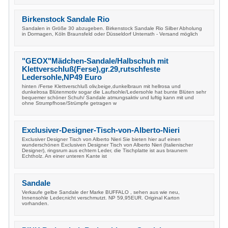
Birkenstock Sandale Rio
Sandalen in Größe 30 abzugeben. Birkenstock Sandale Rio Silber Abholung
in Dormagen, Köln Braunsfeld oder Düsseldorf Unterrath - Versand möglich
"GEOX"Mädchen-Sandale/Halbschuh mit
Klettverschluß(Ferse),gr.29,rutschfeste
Ledersohle,NP49 Euro
hinten /Ferse Klettverschluß oliv,beige,dunkelbraun mit hellrosa und
dunkelrosa Blütenmotiv sogar die Laufsohle/Ledersohle hat bunte Blüten sehr
bequemer schöner Schuh/ Sandale atmungsaktiv und luftig kann mit und
ohne Strumpfhose/Strümpfe getragen w
Exclusiver-Designer-Tisch-von-Alberto-Nieri
Exclusiver Designer Tisch von Alberto Nieri Sie bieten hier auf einen
wunderschönen Exclusiven Designer Tisch von Alberto Nieri (Italienischer
Designer), ringsrum aus echtem Leder, die Tischplatte ist aus braunem
Echtholz. An einer unteren Kante ist
Sandale
Verkaufe gelbe Sandale der Marke BUFFALO , sehen aus wie neu,
Innensohle Leder,nicht verschmutzt. NP 59,95EUR. Original Karton
vorhanden.