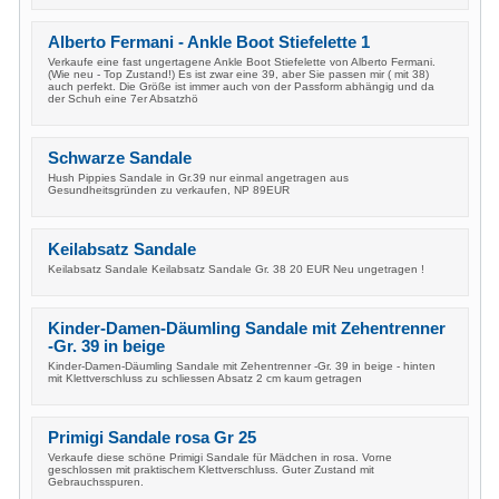
Alberto Fermani - Ankle Boot Stiefelette 1
Verkaufe eine fast ungertagene Ankle Boot Stiefelette von Alberto Fermani.
(Wie neu - Top Zustand!) Es ist zwar eine 39, aber Sie passen mir ( mit 38)
auch perfekt. Die Größe ist immer auch von der Passform abhängig und da
der Schuh eine 7er Absatzhö
Schwarze Sandale
Hush Pippies Sandale in Gr.39 nur einmal angetragen aus
Gesundheitsgründen zu verkaufen, NP 89EUR
Keilabsatz Sandale
Keilabsatz Sandale Keilabsatz Sandale Gr. 38 20 EUR Neu ungetragen !
Kinder-Damen-Däumling Sandale mit Zehentrenner
-Gr. 39 in beige
Kinder-Damen-Däumling Sandale mit Zehentrenner -Gr. 39 in beige - hinten
mit Klettverschluss zu schliessen Absatz 2 cm kaum getragen
Primigi Sandale rosa Gr 25
Verkaufe diese schöne Primigi Sandale für Mädchen in rosa. Vorne
geschlossen mit praktischem Klettverschluss. Guter Zustand mit
Gebrauchsspuren.