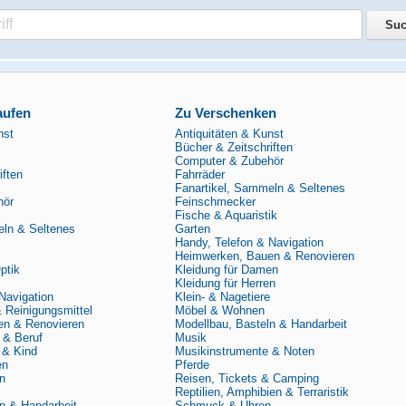
aufen
Zu Verschenken
nst
Antiquitäten & Kunst
Bücher & Zeitschriften
Computer & Zubehör
iften
Fahrräder
Fanartikel, Sammeln & Seltenes
hör
Feinschmecker
Fische & Aquaristik
eln & Seltenes
Garten
Handy, Telefon & Navigation
Heimwerken, Bauen & Renovieren
ptik
Kleidung für Damen
Kleidung für Herren
Navigation
Klein- & Nagetiere
 Reinigungsmittel
Möbel & Wohnen
en & Renovieren
Modellbau, Basteln & Handarbeit
 & Beruf
Musik
 & Kind
Musikinstrumente & Noten
en
Pferde
en
Reisen, Tickets & Camping
Reptilien, Amphibien & Terraristik
n & Handarbeit
Schmuck & Uhren