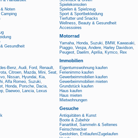
Spielekonsolen
 & Noten
Spielen & Spielzeug
& Camping
Sport & Sportbekleidung
n
Tierfutter und Snacks
Wellness, Beauty & Gesundheit
Accessoires
ug
Motorrad
eidung
o
Yamaha
,
Honda
,
Suzuki
,
BMW
,
Kawasaki
,
 & Gesundheit
Piaggio
,
Vespa
,
Andere
,
Harley Davidson
,
Peugeot
,
Daelim
,
Aprilia
,
Kymco
,
Rex
Immobilien
des-Benz
,
Audi
,
Ford
,
Renault
,
Eigentumswohnung kaufen
yota
,
Citroen
,
Mazda
,
Mini
,
Seat
,
Ferienimmo kaufen
lvo
,
Nissan
,
Hyundai
,
Kia
,
Gewerbeimmobilien kaufen
hi
,
Alfa Romeo
,
Suzuki
,
Gewerbeimmobilien mieten
et
,
Honda
,
Porsche
,
Dacia
,
Grundstück kaufen
ep
,
Daewoo
,
Lancia
,
Lexus
Haus kaufen
Haus mieten
Mietwohnungen
Gesuche
ik
Antiquitäten & Kunst
Boote & Zubehör
Fanartikel, Sammeln & Seltenes
Feinschmecker
Gestohlen, Entlaufen/Zugelaufen