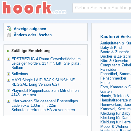
Anzeige aufgeben
Ändern oder löschen
Kaufen & Verk
Antiquitäten & Ku
Baby & Kind
Zufällige Empfehlung
Boote & Zubehör
Bücher & Zeitschr
ERSTBEZUG 4-Raum Gewerbefläche im
Büro & Gewerbe
Leipziger Norden, 137 m², Lift, Stellplatz,
Computer & Zube
Balkon
Fahrräder
Ballerinas
Fanartikel, Samm
Feinschmecker
MAXI Single LAID BACK SUNSHINE
Filme
REGGAE Long Version 6,27
Foto, Kamera & O
Playmobil Puppenhaus zum Mitnehmen
Garten
4145 - wie neu -
Handy, Telefon & 
Haushaltsgeräte &
!Hier werden Sie gesehen! Ebenerdiges
Heimwerken, Bau
Ladenlokal 133m² mit 22m²
Karneval, Kostüm
Schaufensterfront in HA zu vermieten
Kleidung für Baby
Kleidung für Dam
Kleidung für Herr
Möbel & Wohnen
Modellbau, Bastel