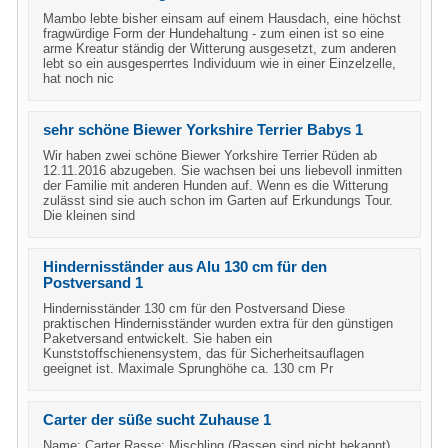
Mambo lebte bisher einsam auf einem Hausdach, eine höchst
fragwürdige Form der Hundehaltung - zum einen ist so eine
arme Kreatur ständig der Witterung ausgesetzt, zum anderen
lebt so ein ausgesperrtes Individuum wie in einer Einzelzelle,
hat noch nic
sehr schöne Biewer Yorkshire Terrier Babys 1
Wir haben zwei schöne Biewer Yorkshire Terrier Rüden ab
12.11.2016 abzugeben. Sie wachsen bei uns liebevoll inmitten
der Familie mit anderen Hunden auf. Wenn es die Witterung
zulässt sind sie auch schon im Garten auf Erkundungs Tour.
Die kleinen sind
Hindernisständer aus Alu 130 cm für den
Postversand 1
Hindernisständer 130 cm für den Postversand Diese
praktischen Hindernisständer wurden extra für den günstigen
Paketversand entwickelt. Sie haben ein
Kunststoffschienensystem, das für Sicherheitsauflagen
geeignet ist. Maximale Sprunghöhe ca. 130 cm Pr
Carter der süße sucht Zuhause 1
Name: Carter Rasse: Mischling (Rassen sind nicht bekannt)