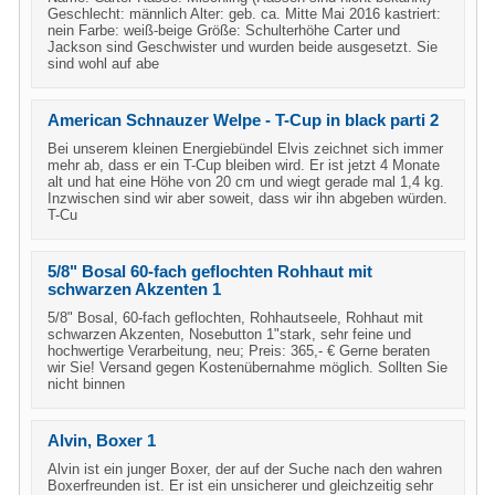
Geschlecht: männlich Alter: geb. ca. Mitte Mai 2016 kastriert:
nein Farbe: weiß-beige Größe: Schulterhöhe Carter und
Jackson sind Geschwister und wurden beide ausgesetzt. Sie
sind wohl auf abe
American Schnauzer Welpe - T-Cup in black parti 2
Bei unserem kleinen Energiebündel Elvis zeichnet sich immer
mehr ab, dass er ein T-Cup bleiben wird. Er ist jetzt 4 Monate
alt und hat eine Höhe von 20 cm und wiegt gerade mal 1,4 kg.
Inzwischen sind wir aber soweit, dass wir ihn abgeben würden.
T-Cu
5/8" Bosal 60-fach geflochten Rohhaut mit
schwarzen Akzenten 1
5/8" Bosal, 60-fach geflochten, Rohhautseele, Rohhaut mit
schwarzen Akzenten, Nosebutton 1"stark, sehr feine und
hochwertige Verarbeitung, neu; Preis: 365,- € Gerne beraten
wir Sie! Versand gegen Kostenübernahme möglich. Sollten Sie
nicht binnen
Alvin, Boxer 1
Alvin ist ein junger Boxer, der auf der Suche nach den wahren
Boxerfreunden ist. Er ist ein unsicherer und gleichzeitig sehr