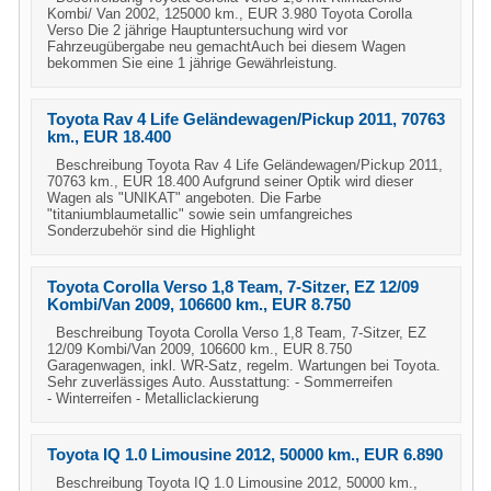
Kombi/ Van 2002, 125000 km., EUR 3.980 Toyota Corolla
Verso Die 2 jährige Hauptuntersuchung wird vor
Fahrzeugübergabe neu gemachtAuch bei diesem Wagen
bekommen Sie eine 1 jährige Gewährleistung.
Toyota Rav 4 Life Geländewagen/Pickup 2011, 70763
km., EUR 18.400
Beschreibung Toyota Rav 4 Life Geländewagen/Pickup 2011,
70763 km., EUR 18.400 Aufgrund seiner Optik wird dieser
Wagen als "UNIKAT" angeboten. Die Farbe
"titaniumblaumetallic" sowie sein umfangreiches
Sonderzubehör sind die Highlight
Toyota Corolla Verso 1,8 Team, 7-Sitzer, EZ 12/09
Kombi/Van 2009, 106600 km., EUR 8.750
Beschreibung Toyota Corolla Verso 1,8 Team, 7-Sitzer, EZ
12/09 Kombi/Van 2009, 106600 km., EUR 8.750
Garagenwagen, inkl. WR-Satz, regelm. Wartungen bei Toyota.
Sehr zuverlässiges Auto. Ausstattung: - Sommerreifen
- Winterreifen - Metalliclackierung
Toyota IQ 1.0 Limousine 2012, 50000 km., EUR 6.890
Beschreibung Toyota IQ 1.0 Limousine 2012, 50000 km.,