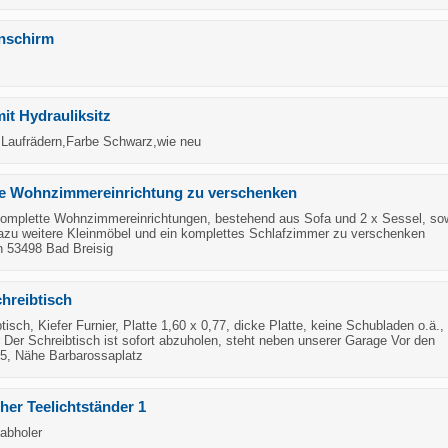
nschirm
it Hydrauliksitz
 Laufrädern,Farbe Schwarz,wie neu
te Wohnzimmereinrichtung zu verschenken
omplette Wohnzimmereinrichtungen, bestehend aus Sofa und 2 x Sessel, so
u weitere Kleinmöbel und ein komplettes Schlafzimmer zu verschenken
n 53498 Bad Breisig
hreibtisch
btisch, Kiefer Furnier, Platte 1,60 x 0,77, dicke Platte, keine Schubladen o.ä.,
r Der Schreibtisch ist sofort abzuholen, steht neben unserer Garage Vor den
5, Nähe Barbarossaplatz
her Teelichtständer 1
tabholer