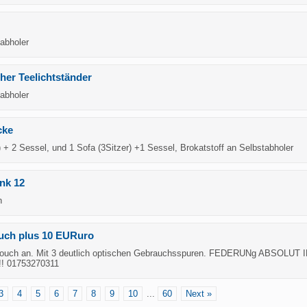
tabholer
her Teelichtständer
tabholer
cke
) + 2 Sessel, und 1 Sofa (3Sitzer) +1 Sessel, Brokatstoff an Selbstabholer
nk 12
n
uch plus 10 EURuro
ouch an. Mit 3 deutlich optischen Gebrauchsspuren. FEDERUNg ABSOLUT
 01753270311
3
4
5
6
7
8
9
10
...
60
Next »