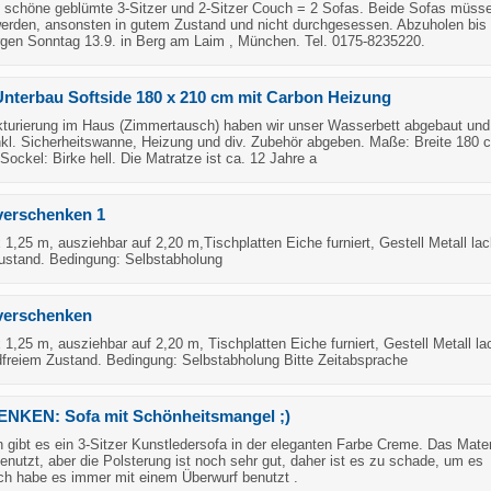
höne geblümte 3-Sitzer und 2-Sitzer Couch = 2 Sofas. Beide Sofas müss
erden, ansonsten in gutem Zustand und nicht durchgesessen. Abzuholen bis
gen Sonntag 13.9. in Berg am Laim , München. Tel. 0175-8235220.
nterbau Softside 180 x 210 cm mit Carbon Heizung
urierung im Haus (Zimmertausch) haben wir unser Wasserbett abgebaut und
nkl. Sicherheitswanne, Heizung und div. Zubehör abgeben. Maße: Breite 180 
ockel: Birke hell. Die Matratze ist ca. 12 Jahre a
verschenken 1
 1,25 m, ausziehbar auf 2,20 m,Tischplatten Eiche furniert, Gestell Metall lack
Zustand. Bedingung: Selbstabholung
 verschenken
 1,25 m, ausziehbar auf 2,20 m, Tischplatten Eiche furniert, Gestell Metall lac
dfreiem Zustand. Bedingung: Selbstabholung Bitte Zeitabsprache
KEN: Sofa mit Schönheitsmangel ;)
gibt es ein 3-Sitzer Kunstledersofa in der eleganten Farbe Creme. Das Materi
genutzt, aber die Polsterung ist noch sehr gut, daher ist es zu schade, um es
ch habe es immer mit einem Überwurf benutzt .