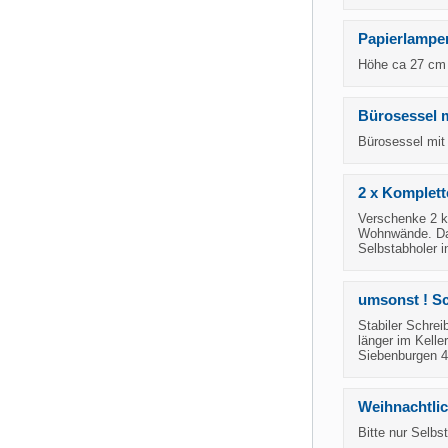
Papierlampe
Höhe ca 27 cm
Bürosessel m
Bürosessel mit
2 x Komplet
Verschenke 2 k
Wohnwände. Daz
Selbstabholer i
umsonst ! Sc
Stabiler Schrei
länger im Kelle
Siebenburgen 4
Weihnachtlic
Bitte nur Selbs