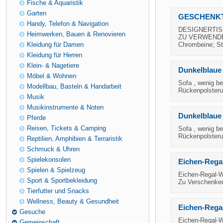
Fische & Aquaristik
Garten
GESCHENKT
Handy, Telefon & Navigation
DESIGNERTIS
Heimwerken, Bauen & Renovieren
ZU VERWENDEN)
Kleidung für Damen
Chrombeine; St
Kleidung für Herren
Klein- & Nagetiere
Dunkelblaue
Möbel & Wohnen
Sofa , wenig be
Modellbau, Basteln & Handarbeit
Rückenpolsteru
Musik
Musikinstrumente & Noten
Dunkelblaue
Pferde
Reisen, Tickets & Camping
Sofa , wenig be
Rückenpolsteru
Reptilien, Amphibien & Terraristik
Schmuck & Uhren
Spielekonsolen
Eichen-Rega
Spielen & Spielzeug
Eichen-Regal-Wa
Sport & Sportbekleidung
Zu Verschenken
Tierfutter und Snacks
Wellness, Beauty & Gesundheit
Eichen-Rega
Gesuche
Eichen-Regal-Wa
Gemeinschaft