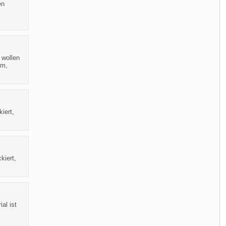
en
 wollen
cm,
iert,
kiert,
al ist