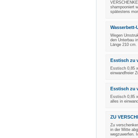
VERSCHENKE sc
shampooniert w
spätestens mor
Wasserbett-U
Wegen Umstrukt
den Unterbau i
Länge 210 cm. S
Esstisch zu 
Esstisch 0,85 x
einwandfreier 
Esstisch zu
Esstisch 0,85 x
alles in einwan
ZU VERSCHEN
Zu verschenken 
in der Mitte ab
wegzuwerfen. I