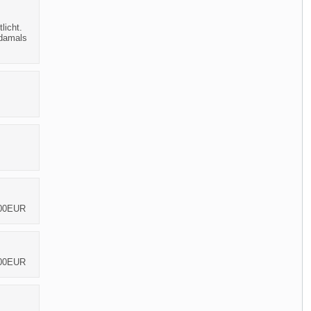
licht.
 damals
,00EUR
,00EUR