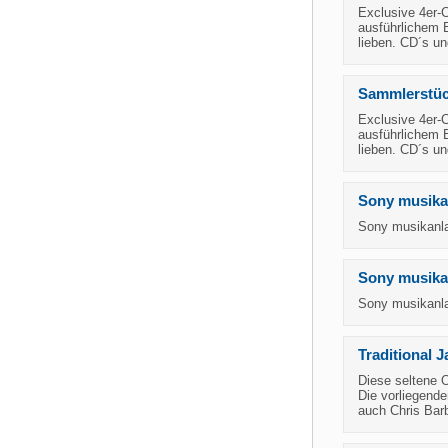
Exclusive 4er-
ausführlichem B
lieben. CD´s un
Sammlerstüc
Exclusive 4er-
ausführlichem B
lieben. CD´s un
Sony musika
Sony musikanla
Sony musika
Sony musikanla
Traditional 
Diese seltene O
Die vorliegend
auch Chris Bar