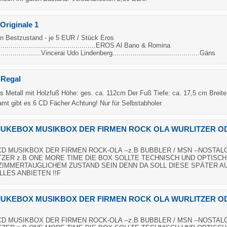
Originale 1
 in Bestzustand - je 5 EUR / Stück Eros
...............................................EROS Al Bano & Romina
....................Vincerai Udo Lindenberg...........................................Gäns
 Regal
s Metall mit Holzfuß Höhe: ges. ca. 112cm Der Fuß Tiefe: ca. 17,5 cm Breite
mt gibt es 6 CD Fächer Achtung! Nur für Selbstabholer.
JUKEBOX MUSIKBOX DER FIRMEN ROCK OLA WURLITZER O
D MUSIKBOX DER FIRMEN ROCK-OLA --z.B BUBBLER / MSN --NOSTAL
TZER z.B ONE MORE TIME DIE BOX SOLLTE TECHNISCH UND OPTISCH
IMMERTAUGLICHEM ZUSTAND SEIN DENN DA SOLL DIESE SPÄTER A
ALLES ANBIETEN !!F
JUKEBOX MUSIKBOX DER FIRMEN ROCK OLA WURLITZER O
D MUSIKBOX DER FIRMEN ROCK-OLA --z.B BUBBLER / MSN --NOSTAL