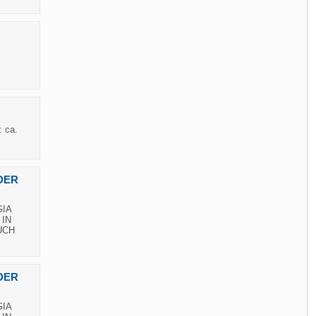
: ca.
DER
GIA
 IN
UCH
DER
GIA