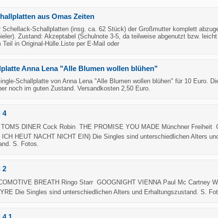
hallplatten aus Omas Zeiten
 Schellack-Schallplatten (insg. ca. 62 Stück) der Großmutter komplett abzug
ieler). Zustand: Akzeptabel (Schulnote 3-5, da teilweise abgenutzt bzw. leicht
 Teil in Original-Hülle.Liste per E-Mail oder
lplatte Anna Lena "Alle Blumen wollen blühen"
Single-Schallplatte von Anna Lena "Alle Blumen wollen blühen" für 10 Euro. Di
aber noch im guten Zustand. Versandkosten 2,50 Euro.
 4
 TOMS DINER Cock Robin  THE PROMISE YOU MADE Münchner Freiheit 
ICH HEUT NACHT NICHT EIN) Die Singles sind unterschiedlichen Alters un
and. S. Fotos.
 2
 LOCOMOTIVE BREATH Ringo Starr  GOOGNIGHT VIENNA Paul Mc Cartney Wi
E Die Singles sind unterschiedlichen Alters und Erhaltungszustand. S. Fot
 4 1