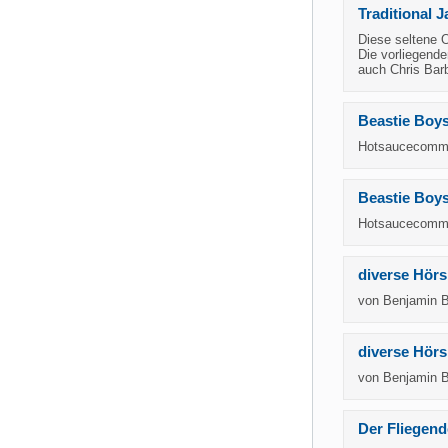
Traditional 
Diese seltene O
Die vorliegend
auch Chris Bar
Beastie Boy
Hotsaucecommit
Beastie Boys
Hotsaucecommit
diverse Hörs
von Benjamin B
diverse Hörs
von Benjamin B
Der Fliegend