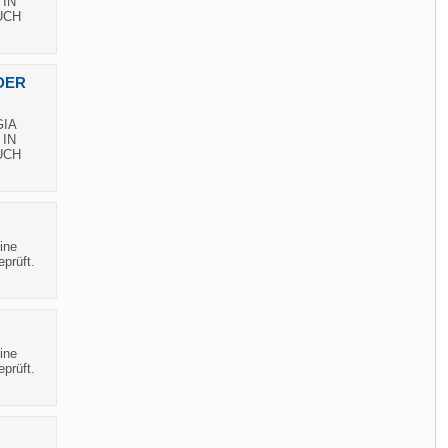
 IN
UCH
DER
GIA
 IN
UCH
ine
prüft.
ine
prüft.