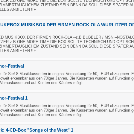
TZER z.B ONE MORE TIME DIE BOX SOLLTE TECHNISCH UND OPTISCH
IMMERTAUGLICHEM ZUSTAND SEIN DENN DA SOLL DIESE SPÄTER A
ALLES ANBIETEN !!F
JUKEBOX MUSIKBOX DER FIRMEN ROCK OLA WURLITZER O
D MUSIKBOX DER FIRMEN ROCK-OLA --z.B BUBBLER / MSN --NOSTAL
TZER z.B ONE MORE TIME DIE BOX SOLLTE TECHNISCH UND OPTISCH
IMMERTAUGLICHEM ZUSTAND SEIN DENN DA SOLL DIESE SPÄTER A
ALLES ANBIETEN !!F
or-Festival
 für Sie! 8 Musikkassetten in original Verpackung für 50,- EUR abzugeben. E
Soweit erkennbar aus den 70iger Jahren. Die Kassetten wurden auf Funktion ge
Vorauskasse und auf Kosten des Käufers mögli
or-Festival 1
 für Sie! 8 Musikkassetten in original Verpackung für 50,- EUR abzugeben. E
Soweit erkennbar aus den 70iger Jahren. Die Kassetten wurden auf Funktion ge
Vorauskasse und auf Kosten des Käufers mögli
k: 4-CD-Box "Songs of the West" 1