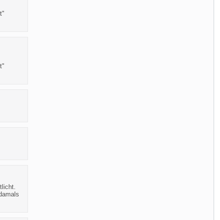
t"
t"
licht.
 damals