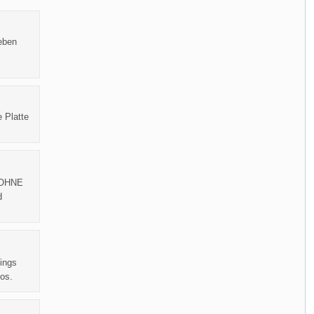
eben
e Platte
 OHNE
d
ngs 
os.