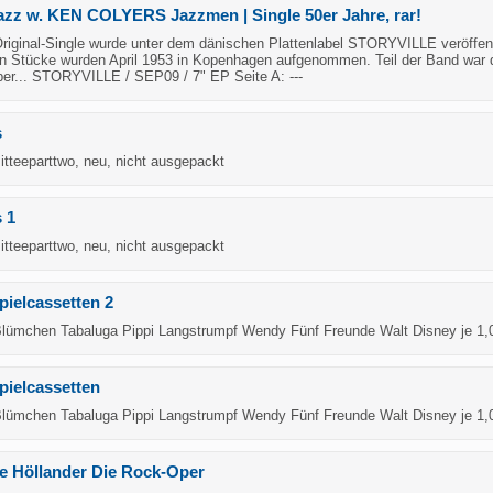
Jazz w. KEN COLYERS Jazzmen | Single 50er Jahre, rar!
riginal-Single wurde unter dem dänischen Plattenlabel STORYVILLE veröffent
en Stücke wurden April 1953 in Kopenhagen aufgenommen. Teil der Band war
ber... STORYVILLE / SEP09 / 7" EP Seite A: ---
s
teeparttwo, neu, nicht ausgepackt
 1
teeparttwo, neu, nicht ausgepackt
pielcassetten 2
lümchen Tabaluga Pippi Langstrumpf Wendy Fünf Freunde Walt Disney je 1
pielcassetten
lümchen Tabaluga Pippi Langstrumpf Wendy Fünf Freunde Walt Disney je 1
e Höllander Die Rock-Oper