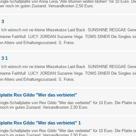
Single-Schallplatte von Anna Lena "Alle Blumen wollen blühen" für 10 Euro. Di
aber noch im guten Zustand. Versandkosten 2,50 Euro.
 3
Ich wünsch mir ne kleine Miezekatze Laid Back  SUNSHINE REGGAE Genes
ianne Faithfull  LUCY JORDAN Suzanne Vega  TOMS DINER Die Singles si
en Alters und Erhaltungszustand. S. Fotos.
 3 1
Ich wünsch mir ne kleine Miezekatze Laid Back  SUNSHINE REGGAE Genes
ianne Faithfull  LUCY JORDAN Suzanne Vega  TOMS DINER Die Singles si
en Alters und Erhaltungszustand. S. Fotos.
lplatte Rex Gildo "Wer das verbietet"
Single-Schallplatte von Rex Gildo "Wer das verbietet" für 10 Euro. Die Platte is
 noch im guten Zustand. Versandkosten 2,50 Euro.
lplatte Rex Gildo "Wer das verbietet" 1
Single-Schallplatte von Rex Gildo "Wer das verbietet" für 10 Euro. Die Platte is
 noch im guten Zustand. Versandkosten 2,50 Euro.