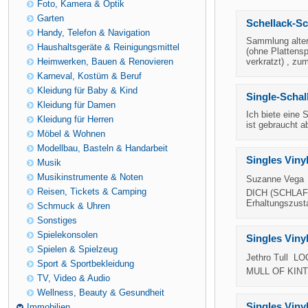
Foto, Kamera & Optik
Garten
Schellack-Sc
Handy, Telefon & Navigation
Sammlung alter
Haushaltsgeräte & Reinigungsmittel
(ohne Plattensp
Heimwerken, Bauen & Renovieren
verkratzt) , zum
Karneval, Kostüm & Beruf
Kleidung für Baby & Kind
Single-Schal
Kleidung für Damen
Ich biete eine 
Kleidung für Herren
ist gebraucht 
Möbel & Wohnen
Modellbau, Basteln & Handarbeit
Singles Vinyl
Musik
Musikinstrumente & Noten
Suzanne Vega 
Reisen, Tickets & Camping
DICH (SCHLAF 
Erhaltungszust
Schmuck & Uhren
Sonstiges
Spielekonsolen
Singles Vinyl
Spielen & Spielzeug
Jethro Tull 
Sport & Sportbekleidung
MULL OF KINTYR
TV, Video & Audio
Wellness, Beauty & Gesundheit
Singles Vinyl
Immobilien