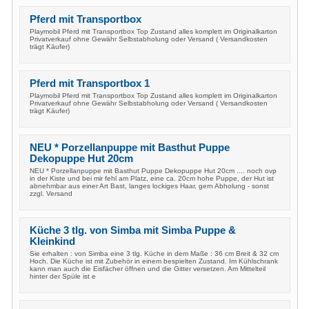
Pferd mit Transportbox
Playmobil Pferd mit Transportbox Top Zustand alles komplett im Originalkarton
Privatverkauf ohne Gewähr Selbstabholung oder Versand ( Versandkosten
trägt Käufer)
Pferd mit Transportbox 1
Playmobil Pferd mit Transportbox Top Zustand alles komplett im Originalkarton
Privatverkauf ohne Gewähr Selbstabholung oder Versand ( Versandkosten
trägt Käufer)
NEU * Porzellanpuppe mit Basthut Puppe
Dekopuppe Hut 20cm
NEU * Porzellanpuppe mit Basthut Puppe Dekopuppe Hut 20cm .... noch ovp
in der Kiste und bei mir fehl am Platz, eine ca. 20cm hohe Puppe, der Hut ist
abnehmbar aus einer Art Bast, langes lockiges Haar, gern Abholung - sonst
zzgl. Versand
Küche 3 tlg. von Simba mit Simba Puppe &
Kleinkind
Sie erhalten : von Simba eine 3 tlg. Küche in dem Maße : 36 cm Breit & 32 cm
Hoch. Die Küche ist mit Zubehör in einem bespielten Zustand. Im Kühlschrank
kann man auch die Eisfächer öffnen und die Gitter versetzen. Am Mittelteil
hinter der Spüle ist e