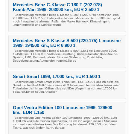
Mercedes-Benz C-Klasse C 180 T (202.078)
Kombi/Van 1999, 203000 km., EUR 2.500 1
Beschreibung Mercedes-Benz C-Klasse C 180 T (202.078) Kombi/Van 1999,
203000 km., EUR 2.500 Hallo,verkaufe mein Mercedes Benz c180 dazu gibst
noch 4 nagelneue allwetter Reifen der Marke Hankook. Klimareinigung
,innenraumfilter und Luftfilter wurde
Mercedes-Benz S-Klasse S 500 (220.175) Limousine
1999, 194500 km., EUR 6.900 1
Beschreibung Mercedes-Benz S-Klasse S 500 (220.175) Limousine 1999,
194500 km., EUR 6.900 Volllederausstattung; Klimaautomatik; Bose-Sound-
System; AMG_Fahrwerk; elektr. Sitze mit Sitzheizung; Zuziehhilfe,
Doppelverglasung; Autotelefon;regelmäßig ge
Smart Smart 1999, 17000 km., EUR 1.500 1
Beschreibung Smart Smart 1999, 17000 km., EUR 1.500 Hallo ich biete ein
Smart der bei Km146078 eine neue ATM bekommen hat mit allen Teilen vom
Turbolader bis hin zum Olfilter alles neu!!Der Wagen hat nun erst 17000 km
gelaufen.Einen neuen Anlasser
Opel Vectra Edition 100 Limousine 1999, 129500
km., EUR 1.150
Beschreibung Opel Vectra Edition 100 Limousine 1999, 129500 km., EUR
1.150 Ich verkaufe meinen Opel Vectra, da ich ihn wegen meines Studiums
nicht mehr unterhalten kann.Das Fahrzeug hat derzeit 129.450km auf dem
Tacho, was sich ändern kann, da das