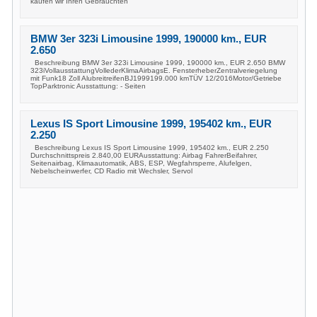
kaufen wir Ihren Gebrauchten
BMW 3er 323i Limousine 1999, 190000 km., EUR
2.650
Beschreibung BMW 3er 323i Limousine 1999, 190000 km., EUR 2.650 BMW
323iVollausstattungVollederKlimaAirbagsE. FensterheberZentralveriegelung
mit Funk18 Zoll AlubreitreifenBJ1999199.000 kmTÜV 12/2016Motor/Getriebe
TopParktronic Ausstattung: - Seiten
Lexus IS Sport Limousine 1999, 195402 km., EUR
2.250
Beschreibung Lexus IS Sport Limousine 1999, 195402 km., EUR 2.250
Durchschnittspreis 2.840,00 EURAusstattung: Airbag FahrerBeifahrer,
Seitenairbag, Klimaautomatik, ABS, ESP, Wegfahrsperre, Alufelgen,
Nebelscheinwerfer, CD Radio mit Wechsler, Servol