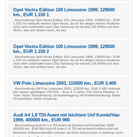
Opel Vectra Edition 100 Limousine 1999, 129500
km., EUR 1.150 1
Beschreibung Opel Vectra Edition 100 Limousine 1999, 129500 km., EUR
1.150 Ich verkaufe meinen Opel Vectra, da ich ihn wegen meines Studiums
nicht mehr unterhalten kann.Das Fahrzeug hat derzeit 129.450km auf dem
Tacho, was sich ändern kann, da das
Opel Vectra Edition 100 Limousine 1999, 129500
km., EUR 1.150 2
Beschreibung Opel Vectra Edition 100 Limousine 1999, 129500 km., EUR
1.150 Ich verkaufe meinen Opel Vectra, da ich ihn wegen meines Studiums
nicht mehr unterhalten kann.Das Fahrzeug hat derzeit 129.450km auf dem
Tacho, was sich ändern kann, da das
VW Polo Limousine 2003, 115000 km., EUR 3.400
Beschreibung VW Polo Limousine 2003, 115000 km., EUR 3.400 Verkaufe
hier meinen gepflegten VW Polo .- Euro 4- 2 Jahre TÜV- Grüne Plakette- 5
Türer- Klima- Servolenkung- Zentralverrieglung mit Funkfernbedinung- Elektr.
Fensterheber- Elektr. Aussensp
Audi A4 1,9 TDI Avant mit leichtem Unf Kombi/Van
1999, 400000 km., EUR 990
Beschreibung Audi A4 1,9 TDI Avant mit leichtem Unf Kombi/Van 1999,
400000 km., EUR 990 Audi A4 Avant 1,9 TDI mit leichtem Auffahrunfall voll
fahrbereit.Selbstverständlich nehmen wir Ihren Gebrauchten in Zahlung. Auch