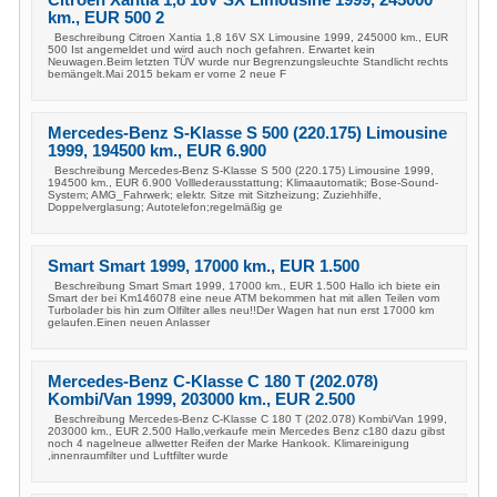
km., EUR 500 2
Beschreibung Citroen Xantia 1,8 16V SX Limousine 1999, 245000 km., EUR
500 Ist angemeldet und wird auch noch gefahren. Erwartet kein
Neuwagen.Beim letzten TÜV wurde nur Begrenzungsleuchte Standlicht rechts
bemängelt.Mai 2015 bekam er vorne 2 neue F
Mercedes-Benz S-Klasse S 500 (220.175) Limousine
1999, 194500 km., EUR 6.900
Beschreibung Mercedes-Benz S-Klasse S 500 (220.175) Limousine 1999,
194500 km., EUR 6.900 Volllederausstattung; Klimaautomatik; Bose-Sound-
System; AMG_Fahrwerk; elektr. Sitze mit Sitzheizung; Zuziehhilfe,
Doppelverglasung; Autotelefon;regelmäßig ge
Smart Smart 1999, 17000 km., EUR 1.500
Beschreibung Smart Smart 1999, 17000 km., EUR 1.500 Hallo ich biete ein
Smart der bei Km146078 eine neue ATM bekommen hat mit allen Teilen vom
Turbolader bis hin zum Olfilter alles neu!!Der Wagen hat nun erst 17000 km
gelaufen.Einen neuen Anlasser
Mercedes-Benz C-Klasse C 180 T (202.078)
Kombi/Van 1999, 203000 km., EUR 2.500
Beschreibung Mercedes-Benz C-Klasse C 180 T (202.078) Kombi/Van 1999,
203000 km., EUR 2.500 Hallo,verkaufe mein Mercedes Benz c180 dazu gibst
noch 4 nagelneue allwetter Reifen der Marke Hankook. Klimareinigung
,innenraumfilter und Luftfilter wurde