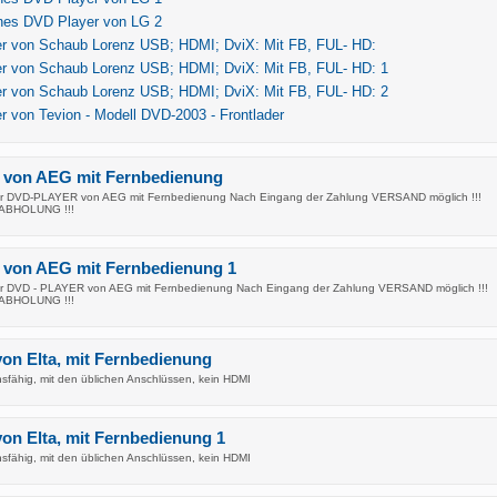
ines DVD Player von LG 2
r von Schaub Lorenz USB; HDMI; DviX: Mit FB, FUL- HD:
r von Schaub Lorenz USB; HDMI; DviX: Mit FB, FUL- HD: 1
r von Schaub Lorenz USB; HDMI; DviX: Mit FB, FUL- HD: 2
 von Tevion - Modell DVD-2003 - Frontlader
r von AEG mit Fernbedienung
iger DVD-PLAYER von AEG mit Fernbedienung Nach Eingang der Zahlung VERSAND möglich !!!
ABHOLUNG !!!
r von AEG mit Fernbedienung 1
iger DVD - PLAYER von AEG mit Fernbedienung Nach Eingang der Zahlung VERSAND möglich !!!
ABHOLUNG !!!
on Elta, mit Fernbedienung
nsfähig, mit den üblichen Anschlüssen, kein HDMI
on Elta, mit Fernbedienung 1
nsfähig, mit den üblichen Anschlüssen, kein HDMI