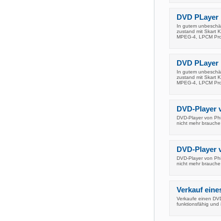
DVD PLayer H
In gutem unbeschäd
zustand mit Skart
MPEG-4, LPCM Pro
DVD PLayer H
In gutem unbeschäd
zustand mit Skart
MPEG-4, LPCM Pro
DVD-Player v
DVD-Player von Phi
nicht mehr brauche
DVD-Player v
DVD-Player von Phi
nicht mehr brauche
Verkauf ein
Verkaufe einen DVD
funktionsfähig und