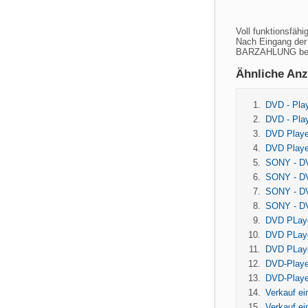
Voll funktionsfä
Nach Eingang der
BARZAHLUNG bei
Ähnliche Anz
DVD - Pla
DVD - Pla
DVD Player
DVD Player
SONY - DV
SONY - DV
SONY - DV
SONY - DV
DVD PLaye
DVD PLaye
DVD PLaye
DVD-Playe
DVD-Playe
Verkauf e
Verkauf e