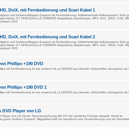
D, DviX, mit Fernbedienung und Scart Kabel 1
igtem und funktionsfähigem Zustand mit Fernbedienung. Artikelmerkmale Artikelzustand: Sehr g
 Kabel Marke: ET SPIELEN ALLE FORMATE Abspielbare Dateiformate: MP3, AAC, JPEG, XviD, W
duktart: DVD
D, DviX, mit Fernbedienung und Scart Kabel 2
igtem und funktionsfähigem Zustand mit Fernbedienung. Artikelmerkmale Artikelzustand: Sehr g
 Kabel Marke: ET SPIELEN ALLE FORMATE Abspielbare Dateiformate: MP3, AAC, JPEG, XviD, W
duktart: DVD
on Phillips +190 DVD
llips mit Fernbedienung im top zustand mit ca.190DVD aus diversen Zeitschriften abzugeben da i
on Phillips +190 DVD 1
llips mit Fernbedienung im top zustand mit ca.190DVD aus diversen Zeitschriften abzugeben da i
es DVD Player von LG
 Player von LG mit der Typenbezeichnung BD 370 der sämtliche Formate abspielt. Gerät ist
 im guten äußeren Zustand. Mitgeliefert wird ein Handbuch eine Fernbedienung und ein Stromkab