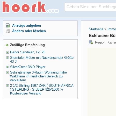
Anzeige aufgeben
Startseite
>
Immob
Ändern oder löschen
Exklusive Bür
Region: Karl
Zufällige Empfehlung
Gabor Sandalen, Gr. 25
Sterntaler Mütze mit Nackenschutz Größe
43 3
SilverCrest DVD Player
Sehr günstige 3-Raum Wohnung nahe
Waldheim im ländlichen Bereich zu
verkaufen!
2 1/2 Shilling 1897 ZAR ( SOUTH AFRICA
) STERLING - SILBER 925/1000 >/
Kostenloser Versand