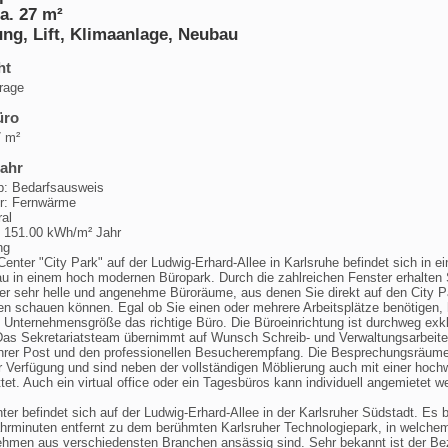
a. 27 m²
ng, Lift, Klimaanlage, Neubau
ht
frage
üro
7 m²
jahr
p: Bedarfsausweis
er: Fernwärme
ral
: 151.00 kWh/m² Jahr
ng
enter "City Park" auf der Ludwig-Erhard-Allee in Karlsruhe befindet sich in e
 in einem hoch modernen Büropark. Durch die zahlreichen Fenster erhalten 
r sehr helle und angenehme Büroräume, aus denen Sie direkt auf den City P
n schauen können. Egal ob Sie einen oder mehrere Arbeitsplätze benötigen, 
de Unternehmensgröße das richtige Büro. Die Büroeinrichtung ist durchweg exk
Das Sekretariatsteam übernimmt auf Wunsch Schreib- und Verwaltungsarbeite
rer Post und den professionellen Besucherempfang. Die Besprechungsräum
ur Verfügung und sind neben der vollständigen Möblierung auch mit einer hoch
et. Auch ein virtual office oder ein Tagesbüros kann individuell angemietet w
er befindet sich auf der Ludwig-Erhard-Allee in der Karlsruher Südstadt. Es b
ahrminuten entfernt zu dem berühmten Karlsruher Technologiepark, in welche
hmen aus verschiedensten Branchen ansässig sind. Sehr bekannt ist der Be