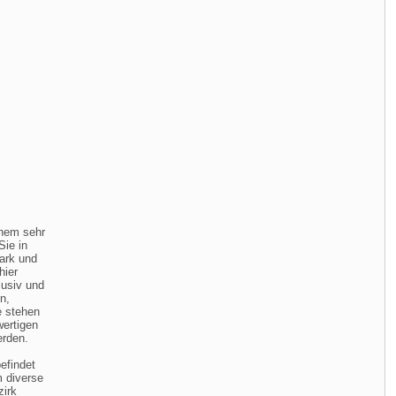
inem sehr
Sie in
ark und
hier
lusiv und
n,
e stehen
wertigen
erden.
efindet
m diverse
zirk