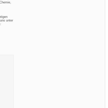
r Chemie,
htigen
uns unter
: