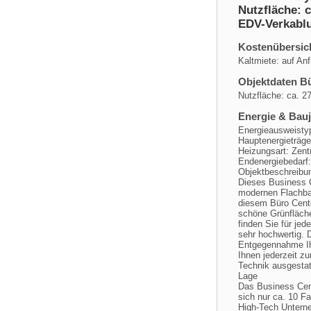
Nutzfläche: c
EDV-Verkablu
Kostenübersic
Kaltmiete: auf An
Objektdaten B
Nutzfläche: ca. 2
Energie & Bau
Energieausweisty
Hauptenergieträg
Heizungsart: Zent
Endenergiebedarf
Objektbeschreibu
Dieses Business C
modernen Flachbau
diesem Büro Cente
schöne Grünfläche
finden Sie für je
sehr hochwertig. 
Entgegennahme Ih
Ihnen jederzeit z
Technik ausgestatt
Lage
Das Business Cent
sich nur ca. 10 F
High-Tech Unterne