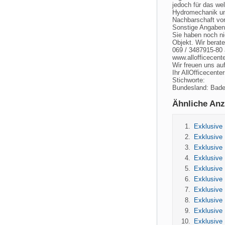
jedoch für das wel
Hydromechanik und
Nachbarschaft vo
Sonstige Angaben
Sie haben noch ni
Objekt. Wir berat
069 / 3487915-80 
www.allofficecent
Wir freuen uns auf
Ihr AllOfficecent
Stichworte:
Bundesland: Bad
Ähnliche Anz
Exklusive B
Exklusive B
Exklusive B
Exklusive B
Exklusive B
Exklusive B
Exklusive B
Exklusive B
Exklusive B
Exklusive B