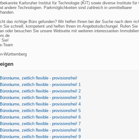
tbekannte Karlsruher Institut für Technologie (KIT) sowie diverse Institute fü
 andere Technologien. Parkmöglichkeiten sind zahlreich in unmittelbarer
rhanden.
cht das richtige Büro gefunden? Wir helfen Ihnen bei der Suche nach dem ric
en Sie schnell, kompetent und helfen Ihnen im Angebotsdschungel. Rufen Sie 
an oder besuchen Sie unsere Webseite mit weiteren interessanten Immobilien
ers.de
 Sie!
ers-Team
en-Württemberg
eigen
üroräume, zeitlich flexible - provisionsfrei!
üroräume, zeitlich flexible - provisionsfrei! 1
üroräume, zeitlich flexible - provisionsfrei! 2
üroräume, zeitlich flexible - provisionsfrei! 3
üroräume, zeitlich flexible - provisionsfrei! 4
üroräume, zeitlich flexible - provisionsfrei! 5
üroräume, zeitlich flexible - provisionsfrei! 6
üroräume, zeitlich flexible - provisionsfrei! 7
üroräume, zeitlich flexible - provisionsfrei! 8
üroräume, zeitlich flexible - provisionsfrei! 9