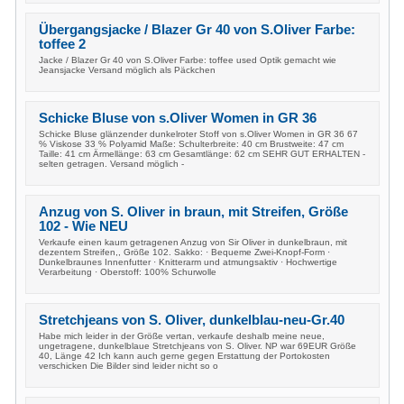
Übergangsjacke / Blazer Gr 40 von S.Oliver Farbe:
toffee 2
Jacke / Blazer Gr 40 von S.Oliver Farbe: toffee used Optik gemacht wie
Jeansjacke Versand möglich als Päckchen
Schicke Bluse von s.Oliver Women in GR 36
Schicke Bluse glänzender dunkelroter Stoff von s.Oliver Women in GR 36 67
% Viskose 33 % Polyamid Maße: Schulterbreite: 40 cm Brustweite: 47 cm
Taille: 41 cm Ärmellänge: 63 cm Gesamtlänge: 62 cm SEHR GUT ERHALTEN -
selten getragen. Versand möglich -
Anzug von S. Oliver in braun, mit Streifen, Größe
102 - Wie NEU
Verkaufe einen kaum getragenen Anzug von Sir Oliver in dunkelbraun, mit
dezentem Streifen,, Größe 102. Sakko: · Bequeme Zwei-Knopf-Form ·
Dunkelbraunes Innenfutter · Knitterarm und atmungsaktiv · Hochwertige
Verarbeitung · Oberstoff: 100% Schurwolle
Stretchjeans von S. Oliver, dunkelblau-neu-Gr.40
Habe mich leider in der Größe vertan, verkaufe deshalb meine neue,
ungetragene, dunkelblaue Stretchjeans von S. Oliver. NP war 69EUR Größe
40, Länge 42 Ich kann auch gerne gegen Erstattung der Portokosten
verschicken Die Bilder sind leider nicht so o