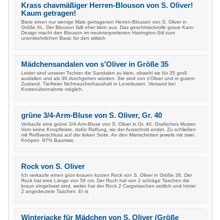
Krass chavmäßiger Herren-Blouson von S. Oliver!
Kaum getragen!
Biete einen nur wenige Male getragenen Herren-Blouson von S. Oliver in
Größe XL. Der Blouson fällt eher klein aus. Das geschmackvolle graue Karo-
Design macht den Blouson im neuinterpretierten Harrington-Stil zum
unentbehrlichen Basic für den stilsich
Mädchensandalen von s'Oliver in Größe 35
Leider sind unserer Tochter die Sandalen zu klein, obwohl sie für 35 groß
ausfallen und als 36 durchgehen würden. Sie sind von s'Oliver und in gutem
Zustand. Tierfreier Nichtraucherhaushalt in Leverkusen. Versand bei
Kostenübernahme möglich.
grüne 3/4-Arm-Bluse von S. Oliver, Gr. 40
Verkaufe eine grüne 3/4-Arm-Bluse von S. Oliver in Gr. 40. Grafisches Muster.
Vorn keine Knopfleiste, dafür Raffung, wo der Ausschnitt endet. Zu schließen
mit Reißverschluss auf der linken Seite. An den Manschetten jeweils mit zwei
Knöpen. 97% Baumwo
Rock von S. Oliver
Ich verkaufe einen grün-brauen kurzen Rock von S. Oliver in Größe 36. Der
Rock hat eine Länge von 56 cm. Der Roch hat von 2 schräge Taschen die
braun eingefasst sind, weiter hat der Rock 2 Cargotaschen seitlich und hinter
2 angedeutete Taschen. Er is
Winterjacke für Mädchen von S. Oliver (Größe