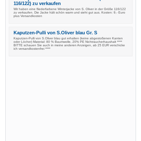
116/122) zu verkaufen
Wir haben eine fliederfarbene Winterjacke von S. Oliver in der Größe 116/122
zu verkaufen. Die Jacke hält schön warm und sieht gut aus. Kosten: 9,- Euro
plus Versandkosten
Kaputzen-Pulli von S.Oliver blau Gr. S
Kaputzen-Pulli von S.Oliver blau gut erhalten (keine abgestoßenen Kanten
oder Löcher) Material: 80 % Baumwolle, 20% PE Nichtraucherhaushalt ****
BITTE schauen Sie auch in meine anderen Anzeigen, ab 25 EUR verschicke
ich versandkostenfrei ****