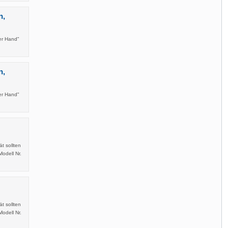
n,
er Hand"
n,
er Hand"
t sollten
odell Nr.
t sollten
odell Nr.