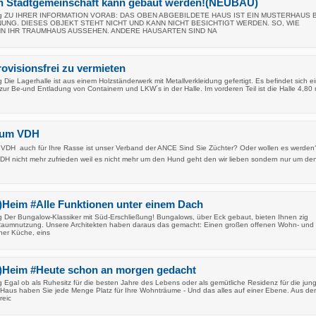
len Stadtgemeinschaft kann gebaut werden!(NEUBAU)
ung ZU IHRER INFORMATION VORAB: DAS OBEN ABGEBILDETE HAUS IST EIN MUSTERHAUS 
UNG. DIESES OBJEKT STEHT NICHT UND KANN NICHT BESICHTIGT WERDEN. SO, WIE
NN IHR TRAUMHAUS AUSSEHEN. ANDERE HAUSARTEN SIND NA
rovisionsfrei zu vermieten
Die Lagerhalle ist aus einem Holzständerwerk mit Metallverkleidung gefertigt. Es befindet sich e
ur Be-und Entladung von Containern und LKW´s in der Halle. Im vorderen Teil ist die Halle 4,80
 zum VDH
m VDH  auch für Ihre Rasse ist unser Verband der ANCE Sind Sie Züchter? Oder wollen es werden
DH nicht mehr zufrieden weil es nicht mehr um den Hund geht den wir lieben sondern nur um d
)Heim #Alle Funktionen unter einem Dach
 Der Bungalow-Klassiker mit Süd-Erschließung! Bungalows, über Eck gebaut, bieten Ihnen zig
 Raumnutzung. Unsere Architekten haben daraus das gemacht: Einen großen offenen Wohn- und
ner Küche, eins
)Heim #Heute schon an morgen gedacht
 Egal ob als Ruhesitz für die besten Jahre des Lebens oder als gemütliche Residenz für die jun
m Haus haben Sie jede Menge Platz für Ihre Wohnträume - Und das alles auf einer Ebene. Aus d
reic