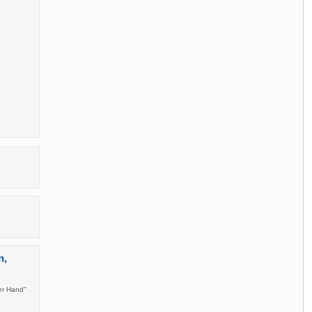
n,
er Hand"