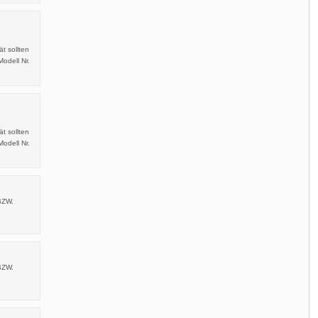
t sollten
odell Nr.
t sollten
odell Nr.
BZW.
BZW.