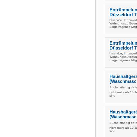
Entrümpelun
Düsseldorf T
htservice, Ihr zuve
Wohnungsauflösung
Eingetragenes Mitg
Entrümpelun
Düsseldorf T
htservice, Ihr zuve
Wohnungsauflösung
Eingetragenes Mitg
Haushaltgerä
(Waschmasch
Suche ständig defe
nicht mehr als 10 
sind
Haushaltgerä
(Waschmaschi
Suche ständig defe
nicht mehr als 10 
sind