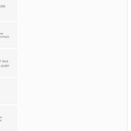
BZW.
ine
 m hoch
? Sind
en EUR?
ge
em