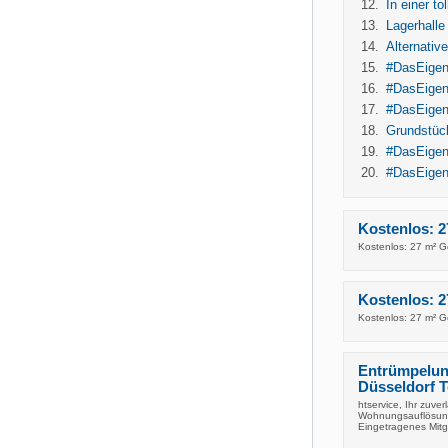
In einer t
Lagerhalle
Alternati
#DasEigen
#DasEigen
#DasEigen(
Grundstüc
#DasEigen(
#DasEigen
Kostenlos: 2
Kostenlos: 27 m² G
Kostenlos: 2
Kostenlos: 27 m² G
Entrümpelun
Düsseldorf T
htservice, Ihr zuve
Wohnungsauflösung
Eingetragenes Mitg