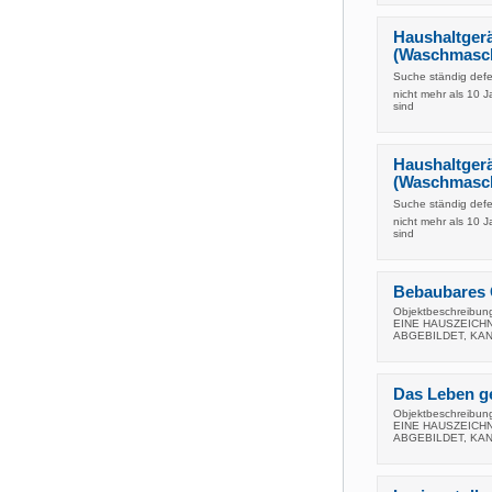
Haushaltgerä
(Waschmaschi
Suche ständig defe
nicht mehr als 10 
sind
Haushaltgerä
(Waschmaschi
Suche ständig defe
nicht mehr als 10 
sind
Bebaubares 
Objektbeschreib
EINE HAUSZEICHN
ABGEBILDET, KA
Das Leben g
Objektbeschreib
EINE HAUSZEICHN
ABGEBILDET, KA