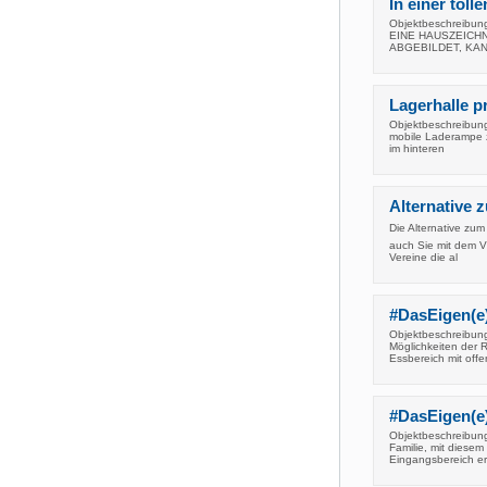
In einer tol
Objektbeschreib
EINE HAUSZEICHN
ABGEBILDET, KA
Lagerhalle p
Objektbeschreibung 
mobile Laderampe z
im hinteren
Alternative
Die Alternative zu
auch Sie mit dem V
Vereine die al
#DasEigen(e
Objektbeschreibung
Möglichkeiten der
Essbereich mit offe
#DasEigen(e
Objektbeschreibung
Familie, mit diese
Eingangsbereich er