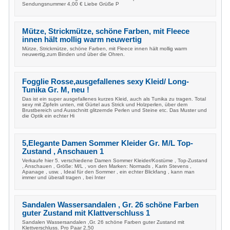
Sendungsnummer 4,00 € Liebe Grüße P
Mütze, Strickmütze, schöne Farben, mit Fleece
innen hält mollig warm neuwertig
Mütze, Strickmütze, schöne Farben, mit Fleece innen hält mollig warm
neuwertig,zum Binden und über die Ohren.
Fogglie Rosse,ausgefallenes sexy Kleid/ Long-
Tunika Gr. M, neu !
Das ist ein super ausgefallenes kurzes Kleid, auch als Tunika zu tragen. Total
sexy mit Zipfeln unten, mit Gürtel aus Strick und Holzperlen, über dem
Brustbereich und Ausschnitt glitzernde Perlen und Steine etc. Das Muster und
die Optik ein echter Hi
5,Elegante Damen Sommer Kleider Gr. M/L Top-
Zustand , Anschauen 1
Verkaufe hier 5. verschiedene Damen Sommer Kleider/Kostüme , Top-Zustand
, Anschauen , Größe: M/L , von den Marken: Normads , Karin Stevens ,
Apanage , usw. , Ideal für den Sommer , ein echter Blickfang , kann man
immer und überall tragen , bei Inter
Sandalen Wassersandalen , Gr. 26 schöne Farben
guter Zustand mit Klattverschluss 1
Sandalen Wassersandalen ,Gr. 26 schöne Farben guter Zustand mit
Klettverschluss. Pro Paar 2,50