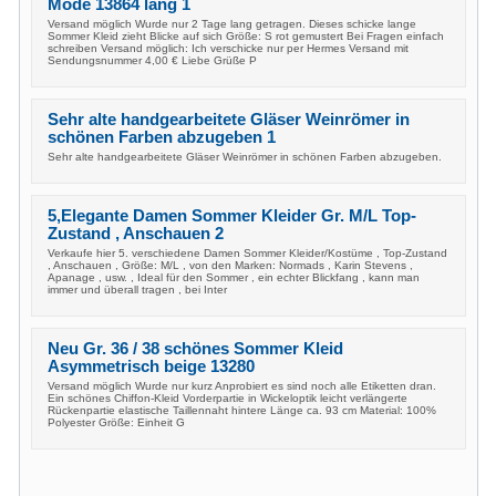
Mode 13864 lang 1
Versand möglich Wurde nur 2 Tage lang getragen. Dieses schicke lange
Sommer Kleid zieht Blicke auf sich Größe: S rot gemustert Bei Fragen einfach
schreiben Versand möglich: Ich verschicke nur per Hermes Versand mit
Sendungsnummer 4,00 € Liebe Grüße P
Sehr alte handgearbeitete Gläser Weinrömer in
schönen Farben abzugeben 1
Sehr alte handgearbeitete Gläser Weinrömer in schönen Farben abzugeben.
5,Elegante Damen Sommer Kleider Gr. M/L Top-
Zustand , Anschauen 2
Verkaufe hier 5. verschiedene Damen Sommer Kleider/Kostüme , Top-Zustand
, Anschauen , Größe: M/L , von den Marken: Normads , Karin Stevens ,
Apanage , usw. , Ideal für den Sommer , ein echter Blickfang , kann man
immer und überall tragen , bei Inter
Neu Gr. 36 / 38 schönes Sommer Kleid
Asymmetrisch beige 13280
Versand möglich Wurde nur kurz Anprobiert es sind noch alle Etiketten dran.
Ein schönes Chiffon-Kleid Vorderpartie in Wickeloptik leicht verlängerte
Rückenpartie elastische Taillennaht hintere Länge ca. 93 cm Material: 100%
Polyester Größe: Einheit G