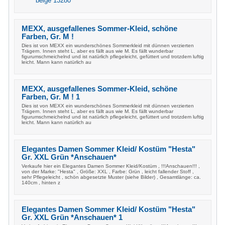
beige 13280
MEXX, ausgefallenes Sommer-Kleid, schöne
Farben, Gr. M !
Dies ist von MEXX ein wunderschönes Sommerkleid mit dünnen verzierten
Trägern. Innen steht L, aber es fällt aus wie M. Es fällt wunderbar
figurumschmeichelnd und ist natürlich pflegeleicht, gefüttert und trotzdem luftig
leicht. Mann kann natürlich au
MEXX, ausgefallenes Sommer-Kleid, schöne
Farben, Gr. M ! 1
Dies ist von MEXX ein wunderschönes Sommerkleid mit dünnen verzierten
Trägern. Innen steht L, aber es fällt aus wie M. Es fällt wunderbar
figurumschmeichelnd und ist natürlich pflegeleicht, gefüttert und trotzdem luftig
leicht. Mann kann natürlich au
Elegantes Damen Sommer Kleid/ Kostüm "Hesta"
Gr. XXL Grün *Anschauen*
Verkaufe hier ein Elegantes Damen Sommer Kleid/Kostüm , !!!Anschauen!!! ,
von der Marke: "Hesta" , Größe: XXL , Farbe: Grün , leicht fallender Stoff ,
sehr Pflegeleicht , schön abgesetzte Muster (siehe Bilder) , Gesamtlänge: ca.
140cm , hinten z
Elegantes Damen Sommer Kleid/ Kostüm "Hesta"
Gr. XXL Grün *Anschauen* 1