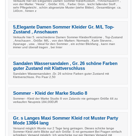
Verkaufe hier ein Elegantes Damen Sommer Kleid/Kostüm , !!!Anschauen!!! ,
von der Marke: "Hesta" , Größe: XXL , Farbe: Grün , leicht fallender Stoff ,
sehr Pflegeleicht , schön abgesetzte Muster (siehe Bilder) , Gesamtlänge: ca.
140cm , hinten z
5,Elegante Damen Sommer Kleider Gr. M/L Top-
Zustand , Anschauen
Verkaufe hier 5. verschiedene Damen Sommer Kleider/Kostüme , Top-Zustand
, Anschauen , Größe: M/L , von den Marken: Normads , Karin Stevens ,
Apanage , usw. , Ideal für den Sommer , ein echter Blickfang , kann man
immer und überall tragen , bei Inter
Sandalen Wassersandalen , Gr. 26 schöne Farben
guter Zustand mit Klattverschluss
Sandalen Wassersandalen ,Gr. 26 schöne Farben guter Zustand mit
Klettverschluss. Pro Paar 2,50
Sommer - Kleid der Marke Studio 8
Sommer - Kleid der Marke Studio 8 von Zalando nie getragen Größe 44 zu
verkaufen Neupreis 184,00EUR
Gr. s Langes Maxi Sommer Kleid rot Muster Party
Mode 13864 lang
Versand möglich Wurde nur 2 Tage lang getragen. Dieses schicke lange
Sommer Kleid zieht Blicke auf sich Größe: S rot gemustert Bei Fragen einfach
schreiben Versand möglich: Ich verschicke nur per Hermes Versand mit