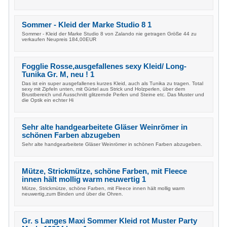
Sommer - Kleid der Marke Studio 8 1
Sommer - Kleid der Marke Studio 8 von Zalando nie getragen Größe 44 zu
verkaufen Neupreis 184,00EUR
Fogglie Rosse,ausgefallenes sexy Kleid/ Long-
Tunika Gr. M, neu ! 1
Das ist ein super ausgefallenes kurzes Kleid, auch als Tunika zu tragen. Total
sexy mit Zipfeln unten, mit Gürtel aus Strick und Holzperlen, über dem
Brustbereich und Ausschnitt glitzernde Perlen und Steine etc. Das Muster und
die Optik ein echter Hi
Sehr alte handgearbeitete Gläser Weinrömer in
schönen Farben abzugeben
Sehr alte handgearbeitete Gläser Weinrömer in schönen Farben abzugeben.
Mütze, Strickmütze, schöne Farben, mit Fleece
innen hält mollig warm neuwertig 1
Mütze, Strickmütze, schöne Farben, mit Fleece innen hält mollig warm
neuwertig,zum Binden und über die Ohren.
Gr. s Langes Maxi Sommer Kleid rot Muster Party