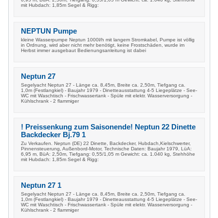
mit Hubdach: 1,85m Segel & Rigg:
NEPTUN Pumpe
kleine Wasserpumpe Neptun 1000l/h mit langem Stromkabel, Pumpe ist völlig
in Ordnung, wird aber nicht mehr benötigt, keine Frostschäden, wurde im
Herbst immer ausgebaut Bedienungsanleitung ist dabei
Neptun 27
Segelyacht Neptun 27 - Länge ca. 8,45m, Breite ca. 2,50m, Tiefgang ca.
1,0m (Festlangkiel) - Baujahr 1979 - Dinetteausstattung 4-5 Liegeplätze - See-
WC mit Waschtisch - Frischwassertank - Spüle mit elektr. Wasserversorgung -
Kühlschrank - 2 flammiger
! Preissenkung zum Saisonende! Neptun 22 Dinette
Backdecker Bj.79 1
Zu Verkaufen. Neptun (DE) 22 Dinette, Backdecker, Hubdach,Kielschwerter,
Pinnensteuerung, Außenbord-Motor, Technische Daten: Baujahr 1979, LüA:
6,95 m, BüA: 2,50m, Tiefgang: 0,55/1,05 m Gewicht: ca. 1.040 kg, Stehhöhe
mit Hubdach: 1,85m Segel & Rigg:
Neptun 27 1
Segelyacht Neptun 27 - Länge ca. 8,45m, Breite ca. 2,50m, Tiefgang ca.
1,0m (Festlangkiel) - Baujahr 1979 - Dinetteausstattung 4-5 Liegeplätze - See-
WC mit Waschtisch - Frischwassertank - Spüle mit elektr. Wasserversorgung -
Kühlschrank - 2 flammiger