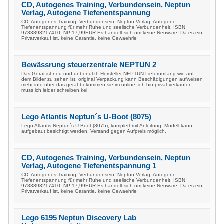
CD, Autogenes Training, Verbundensein, Neptun
Verlag, Autogene Tiefenentspannung
CD, Autogenes Training, Verbundensein, Neptun Verlag, Autogene
Tiefenentspannung für mehr Ruhe und seelische Verbundenheit, ISBN
9783893217410, NP 17,99EUR Es handelt sich um keine Neuware. Da es ein
Privatverkauf ist, keine Garantie, keine Gewaehrle
Bewässrung steuerzentrale NEPTUN 2
Das Gerät ist neu und unbenutzt. Hersteller NEPTUN Lieferumfang wie auf
dem Bilder zu sehen ist. original Verpackung kann Beschädigungen aufweisen
mehr info über das gerät bekommen sie im online. ich bin privat verkäufer
muss ich leider schreiben,kei
Lego Atlantis Neptun´s U-Boot (8075)
Lego Atlantis Neptun´s U-Boot (8075), komplett mit Anleitung, Modell kann
aufgebaut besichtigt werden, Versand gegen Aufpreis möglich,
CD, Autogenes Training, Verbundensein, Neptun
Verlag, Autogene Tiefenentspannung 1
CD, Autogenes Training, Verbundensein, Neptun Verlag, Autogene
Tiefenentspannung für mehr Ruhe und seelische Verbundenheit, ISBN
9783893217410, NP 17,99EUR Es handelt sich um keine Neuware. Da es ein
Privatverkauf ist, keine Garantie, keine Gewaehrle
Lego 6195 Neptun Discovery Lab