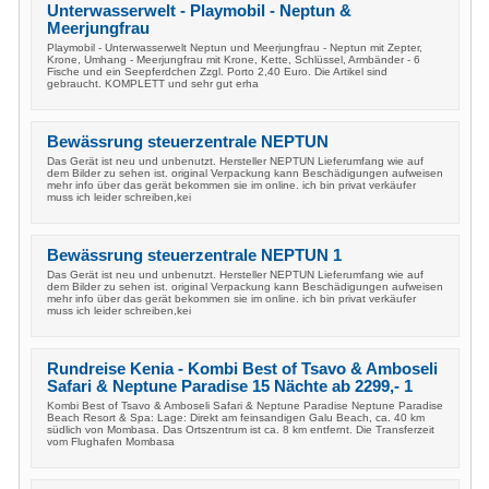
Unterwasserwelt - Playmobil - Neptun &
Meerjungfrau
Playmobil - Unterwasserwelt Neptun und Meerjungfrau - Neptun mit Zepter,
Krone, Umhang - Meerjungfrau mit Krone, Kette, Schlüssel, Armbänder - 6
Fische und ein Seepferdchen Zzgl. Porto 2,40 Euro. Die Artikel sind
gebraucht. KOMPLETT und sehr gut erha
Bewässrung steuerzentrale NEPTUN
Das Gerät ist neu und unbenutzt. Hersteller NEPTUN Lieferumfang wie auf
dem Bilder zu sehen ist. original Verpackung kann Beschädigungen aufweisen
mehr info über das gerät bekommen sie im online. ich bin privat verkäufer
muss ich leider schreiben,kei
Bewässrung steuerzentrale NEPTUN 1
Das Gerät ist neu und unbenutzt. Hersteller NEPTUN Lieferumfang wie auf
dem Bilder zu sehen ist. original Verpackung kann Beschädigungen aufweisen
mehr info über das gerät bekommen sie im online. ich bin privat verkäufer
muss ich leider schreiben,kei
Rundreise Kenia - Kombi Best of Tsavo & Amboseli
Safari & Neptune Paradise 15 Nächte ab 2299,- 1
Kombi Best of Tsavo & Amboseli Safari & Neptune Paradise Neptune Paradise
Beach Resort & Spa: Lage: Direkt am feinsandigen Galu Beach, ca. 40 km
südlich von Mombasa. Das Ortszentrum ist ca. 8 km entfernt. Die Transferzeit
vom Flughafen Mombasa