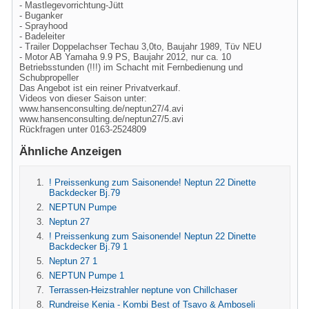
- Mastlegevorrichtung-Jütt
- Buganker
- Sprayhood
- Badeleiter
- Trailer Doppelachser Techau 3,0to, Baujahr 1989, Tüv NEU
- Motor AB Yamaha 9.9 PS, Baujahr 2012, nur ca. 10
Betriebsstunden (!!!) im Schacht mit Fernbedienung und
Schubpropeller
Das Angebot ist ein reiner Privatverkauf.
Videos von dieser Saison unter:
www.hansenconsulting.de/neptun27/4.avi
www.hansenconsulting.de/neptun27/5.avi
Rückfragen unter 0163-2524809
Ähnliche Anzeigen
! Preissenkung zum Saisonende! Neptun 22 Dinette
Backdecker Bj.79
NEPTUN Pumpe
Neptun 27
! Preissenkung zum Saisonende! Neptun 22 Dinette
Backdecker Bj.79 1
Neptun 27 1
NEPTUN Pumpe 1
Terrassen-Heizstrahler neptune von Chillchaser
Rundreise Kenia - Kombi Best of Tsavo & Amboseli