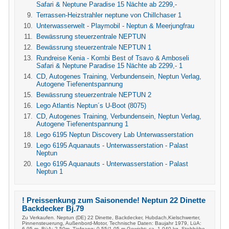
Safari & Neptune Paradise 15 Nächte ab 2299,-
Terrassen-Heizstrahler neptune von Chillchaser 1
Unterwasserwelt - Playmobil - Neptun & Meerjungfrau
Bewässrung steuerzentrale NEPTUN
Bewässrung steuerzentrale NEPTUN 1
Rundreise Kenia - Kombi Best of Tsavo & Amboseli
Safari & Neptune Paradise 15 Nächte ab 2299,- 1
CD, Autogenes Training, Verbundensein, Neptun Verlag,
Autogene Tiefenentspannung
Bewässrung steuerzentrale NEPTUN 2
Lego Atlantis Neptun´s U-Boot (8075)
CD, Autogenes Training, Verbundensein, Neptun Verlag,
Autogene Tiefenentspannung 1
Lego 6195 Neptun Discovery Lab Unterwasserstation
Lego 6195 Aquanauts - Unterwasserstation - Palast
Neptun
Lego 6195 Aquanauts - Unterwasserstation - Palast
Neptun 1
! Preissenkung zum Saisonende! Neptun 22 Dinette
Backdecker Bj.79
Zu Verkaufen. Neptun (DE) 22 Dinette, Backdecker, Hubdach,Kielschwerter,
Pinnensteuerung, Außenbord-Motor, Technische Daten: Baujahr 1979, LüA:
6,95 m, BüA: 2,50m, Tiefgang: 0,55/1,05 m Gewicht: ca. 1.040 kg, Stehhöhe