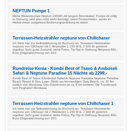
NEPTUN Pumpe 1
kleine Wasserpumpe Neptun 1000l/h mit langem Stromkabel, Pumpe ist völlig
in Ordnung, wird aber nicht mehr benötigt, keine Frostschäden, wurde im
Herbst immer ausgebaut Bedienungsanleitung ist dabei
Terrassen-Heizstrahler neptune von Chillchaser
Ich biete hier zur Selbstabholung (in Bochum) an: Terrassen-Heizstrahler
neptune von Cillchaser mit 2 Heizstufen 1.150 W &. 2.300 W, getrennt
regelbar. Sehr guter Zustand, siehe Fotos, Tip-Top in Ordnung Neupreis 494,-
Euro (Originalrechnung von 10/1
Rundreise Kenia - Kombi Best of Tsavo & Amboseli
Safari & Neptune Paradise 15 Nächte ab 2299,-
Kombi Best of Tsavo & Amboseli Safari & Neptune Paradise Neptune Paradise
Beach Resort & Spa: Lage: Direkt am feinsandigen Galu Beach, ca. 40 km
südlich von Mombasa. Das Ortszentrum ist ca. 8 km entfernt. Die Transferzeit
vom Flughafen Mombasa
Terrassen-Heizstrahler neptune von Chillchaser 1
Ich biete hier zur Selbstabholung (in Bochum) an: Terrassen-Heizstrahler
neptune von Cillchaser mit 2 Heizstufen 1.150 W &. 2.300 W, getrennt
regelbar. Sehr guter Zustand, siehe Fotos, Tip-Top in Ordnung Neupreis 494,-
Euro (Originalrechnung von 10/1