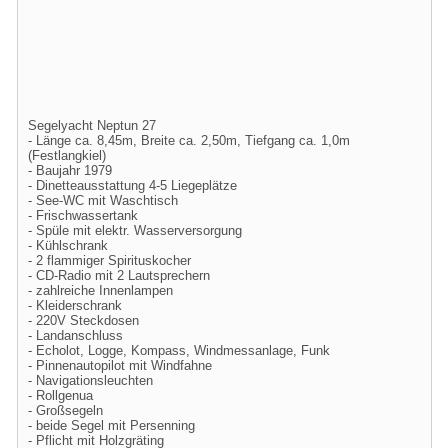
Segelyacht Neptun 27
- Länge ca. 8,45m, Breite ca. 2,50m, Tiefgang ca. 1,0m
(Festlangkiel)
- Baujahr 1979
- Dinetteausstattung 4-5 Liegeplätze
- See-WC mit Waschtisch
- Frischwassertank
- Spüle mit elektr. Wasserversorgung
- Kühlschrank
- 2 flammiger Spirituskocher
- CD-Radio mit 2 Lautsprechern
- zahlreiche Innenlampen
- Kleiderschrank
- 220V Steckdosen
- Landanschluss
- Echolot, Logge, Kompass, Windmessanlage, Funk
- Pinnenautopilot mit Windfahne
- Navigationsleuchten
- Rollgenua
- Großsegeln
- beide Segel mit Persenning
- Pflicht mit Holzgräting