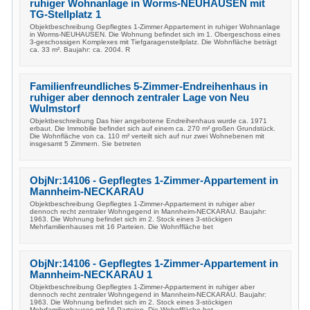
ruhiger Wohnanlage in Worms-NEUHAUSEN mit
TG-Stellplatz 1
Objektbeschreibung Gepflegtes 1-Zimmer Appartement in ruhiger Wohnanlage
in Worms-NEUHAUSEN. Die Wohnung befindet sich im 1. Obergeschoss eines
3-geschossigen Komplexes mit Tiefgaragenstellplatz. Die Wohnfläche beträgt
ca. 33 m². Baujahr: ca. 2004. R
Familienfreundliches 5-Zimmer-Endreihenhaus in
ruhiger aber dennoch zentraler Lage von Neu
Wulmstorf
Objektbeschreibung Das hier angebotene Endreihenhaus wurde ca. 1971
erbaut. Die Immobilie befindet sich auf einem ca. 270 m² großen Grundstück.
Die Wohnfläche von ca. 110 m² verteilt sich auf nur zwei Wohnebenen mit
insgesamt 5 Zimmern. Sie betreten
ObjNr:14106 - Gepflegtes 1-Zimmer-Appartement in
Mannheim-NECKARAU
Objektbeschreibung Gepflegtes 1-Zimmer-Appartement in ruhiger aber
dennoch recht zentraler Wohngegend in Mannheim-NECKARAU. Baujahr:
1963. Die Wohnung befindet sich im 2. Stock eines 3-stöckigen
Mehrfamilienhauses mit 16 Parteien. Die Wohnffläche bet
ObjNr:14106 - Gepflegtes 1-Zimmer-Appartement in
Mannheim-NECKARAU 1
Objektbeschreibung Gepflegtes 1-Zimmer-Appartement in ruhiger aber
dennoch recht zentraler Wohngegend in Mannheim-NECKARAU. Baujahr:
1963. Die Wohnung befindet sich im 2. Stock eines 3-stöckigen
Mehrfamilienhauses mit 16 Parteien. Die Wohnffläche bet