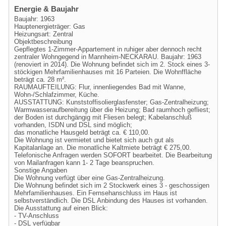
Energie & Baujahr
Baujahr: 1963
Hauptenergieträger: Gas
Heizungsart: Zentral
Objektbeschreibung
Gepflegtes 1-Zimmer-Appartement in ruhiger aber dennoch recht
zentraler Wohngegend in Mannheim-NECKARAU. Baujahr: 1963
(renoviert in 2014). Die Wohnung befindet sich im 2. Stock eines 3-
stöckigen Mehrfamilienhauses mit 16 Parteien. Die Wohnffläche
beträgt ca. 28 m².
RAUMAUFTEILUNG: Flur, innenliegendes Bad mit Wanne,
Wohn-/Schlafzimmer, Küche.
AUSSTATTUNG: Kunststoffisolierglasfenster; Gas-Zentralheizung;
Warmwasseraufbereitung über die Heizung; Bad raumhoch gefliest;
der Boden ist durchgängig mit Fliesen belegt; Kabelanschluß
vorhanden, ISDN und DSL sind möglich;
das monatliche Hausgeld beträgt ca. € 110,00.
Die Wohnung ist vermietet und bietet sich auch gut als
Kapitalanlage an. Die monatliche Kaltmiete beträgt € 275,00.
Telefonische Anfragen werden SOFORT bearbeitet. Die Bearbeitung
von Mailanfragen kann 1- 2 Tage beanspruchen.
Sonstige Angaben
Die Wohnung verfügt über eine Gas-Zentralheizung.
Die Wohnung befindet sich im 2 Stockwerk eines 3 - geschossigen
Mehrfamilienhauses. Ein Fernsehanschluss im Haus ist
selbstverständlich. Die DSL Anbindung des Hauses ist vorhanden.
Die Ausstattung auf einen Blick:
- TV-Anschluss
- DSL verfügbar