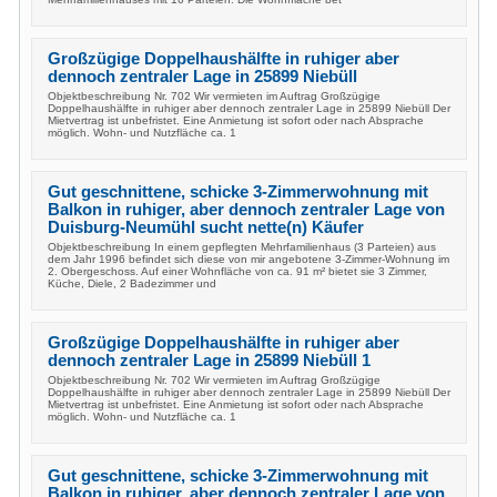
Großzügige Doppelhaushälfte in ruhiger aber
dennoch zentraler Lage in 25899 Niebüll
Objektbeschreibung Nr. 702 Wir vermieten im Auftrag Großzügige
Doppelhaushälfte in ruhiger aber dennoch zentraler Lage in 25899 Niebüll Der
Mietvertrag ist unbefristet. Eine Anmietung ist sofort oder nach Absprache
möglich. Wohn- und Nutzfläche ca. 1
Gut geschnittene, schicke 3-Zimmerwohnung mit
Balkon in ruhiger, aber dennoch zentraler Lage von
Duisburg-Neumühl sucht nette(n) Käufer
Objektbeschreibung In einem gepflegten Mehrfamilienhaus (3 Parteien) aus
dem Jahr 1996 befindet sich diese von mir angebotene 3-Zimmer-Wohnung im
2. Obergeschoss. Auf einer Wohnfläche von ca. 91 m² bietet sie 3 Zimmer,
Küche, Diele, 2 Badezimmer und
Großzügige Doppelhaushälfte in ruhiger aber
dennoch zentraler Lage in 25899 Niebüll 1
Objektbeschreibung Nr. 702 Wir vermieten im Auftrag Großzügige
Doppelhaushälfte in ruhiger aber dennoch zentraler Lage in 25899 Niebüll Der
Mietvertrag ist unbefristet. Eine Anmietung ist sofort oder nach Absprache
möglich. Wohn- und Nutzfläche ca. 1
Gut geschnittene, schicke 3-Zimmerwohnung mit
Balkon in ruhiger, aber dennoch zentraler Lage von