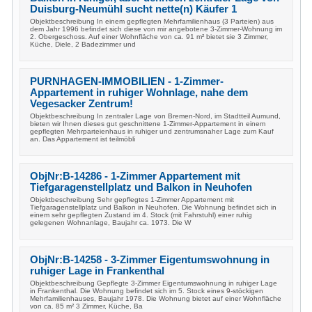
Duisburg-Neumühl sucht nette(n) Käufer 1
Objektbeschreibung In einem gepflegten Mehrfamilienhaus (3 Parteien) aus
dem Jahr 1996 befindet sich diese von mir angebotene 3-Zimmer-Wohnung im
2. Obergeschoss. Auf einer Wohnfläche von ca. 91 m² bietet sie 3 Zimmer,
Küche, Diele, 2 Badezimmer und
PURNHAGEN-IMMOBILIEN - 1-Zimmer-
Appartement in ruhiger Wohnlage, nahe dem
Vegesacker Zentrum!
Objektbeschreibung In zentraler Lage von Bremen-Nord, im Stadtteil Aumund,
bieten wir Ihnen dieses gut geschnittene 1-Zimmer-Appartement in einem
gepflegten Mehrparteienhaus in ruhiger und zentrumsnaher Lage zum Kauf
an. Das Appartement ist teilmöbli
ObjNr:B-14286 - 1-Zimmer Appartement mit
Tiefgaragenstellplatz und Balkon in Neuhofen
Objektbeschreibung Sehr gepflegtes 1-Zimmer Appartement mit
Tiefgaragenstellplatz und Balkon in Neuhofen. Die Wohnung befindet sich in
einem sehr gepflegten Zustand im 4. Stock (mit Fahrstuhl) einer ruhig
gelegenen Wohnanlage, Baujahr ca. 1973. Die W
ObjNr:B-14258 - 3-Zimmer Eigentumswohnung in
ruhiger Lage in Frankenthal
Objektbeschreibung Gepflegte 3-Zimmer Eigentumswohnung in ruhiger Lage
in Frankenthal. Die Wohnung befindet sich im 5. Stock eines 9-stöckigen
Mehrfamilienhauses, Baujahr 1978. Die Wohnung bietet auf einer Wohnfläche
von ca. 85 m² 3 Zimmer, Küche, Ba