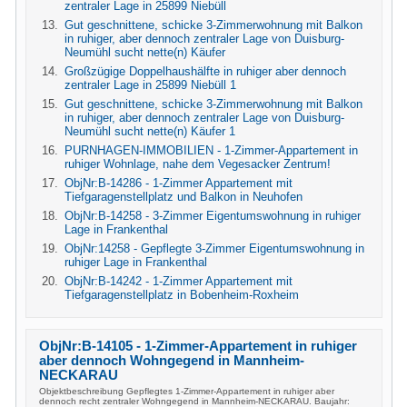
zentraler Lage in 25899 Niebüll
Gut geschnittene, schicke 3-Zimmerwohnung mit Balkon
in ruhiger, aber dennoch zentraler Lage von Duisburg-
Neumühl sucht nette(n) Käufer
Großzügige Doppelhaushälfte in ruhiger aber dennoch
zentraler Lage in 25899 Niebüll 1
Gut geschnittene, schicke 3-Zimmerwohnung mit Balkon
in ruhiger, aber dennoch zentraler Lage von Duisburg-
Neumühl sucht nette(n) Käufer 1
PURNHAGEN-IMMOBILIEN - 1-Zimmer-Appartement in
ruhiger Wohnlage, nahe dem Vegesacker Zentrum!
ObjNr:B-14286 - 1-Zimmer Appartement mit
Tiefgaragenstellplatz und Balkon in Neuhofen
ObjNr:B-14258 - 3-Zimmer Eigentumswohnung in ruhiger
Lage in Frankenthal
ObjNr:14258 - Gepflegte 3-Zimmer Eigentumswohnung in
ruhiger Lage in Frankenthal
ObjNr:B-14242 - 1-Zimmer Appartement mit
Tiefgaragenstellplatz in Bobenheim-Roxheim
ObjNr:B-14105 - 1-Zimmer-Appartement in ruhiger
aber dennoch Wohngegend in Mannheim-
NECKARAU
Objektbeschreibung Gepflegtes 1-Zimmer-Appartement in ruhiger aber
dennoch recht zentraler Wohngegend in Mannheim-NECKARAU. Baujahr: