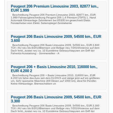
Peugeot 206 Premium Limousine 2003, 82877 km.,
EUR 1.999
Beschreibung Peugeot 206 Premium Limousine 2003, 82877 km., EUR
1.999 Fahrzeugbeschreibung Peugeot 206 1.4 Premium (75PS) 1. Hand
Automatik Klimaanlage Zahnriemen bei 65306 km gewechselt Elektr.
Fensterheber vorn Elektr. Seitenspiegel Zentralverrie
Peugeot 206 Basis Limousine 2009, 54500 km., EUR
3.600
Beschreibung Peugeot 206 Basis Limousine 2009, 54500 km., EUR 3.600
TÜV / AU neu bis 8/2018Bremsen und Beläge neu 7/2016Antenne auf dem
Dach fehlt...kostet neu ca. 10 Eurokleine Gebrauchsspuren am Griff der
Fahrertür Ausstattung: - Sommerreifen - A
Peugeot 206 + Basis Limousine 2010, 116000 km.,
EUR 4.200 2
Beschreibung Peugeot 206 + Basis Limousine 2010, 116000 km., EUR
4.200 Ich fahre das Auto seit dem 01/2015 und steige jetzt auf ein größeres
um. Sehr sparsame Maschine (40l Diesen auf 1000 km), ideal für Pendler.
Keine Klimaanlage. Bremsscheiben un
Peugeot 206 Basis Limousine 2009, 54500 km., EUR
3.300
Beschreibung Peugeot 206 Basis Limousine 2009, 54500 km., EUR 3.300
TÜV / AU neu bis 8/2018Bremsen und Beläge neu 7/2016Antenne auf dem
Dach fehlt...kostet neu ca. 10 Eurokleine Gebrauchsspuren am Griff der