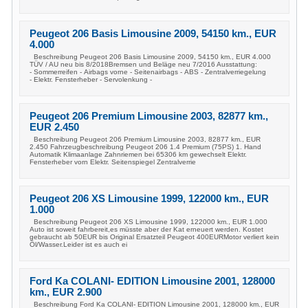
Peugeot 206 Basis Limousine 2009, 54150 km., EUR
4.000
Beschreibung Peugeot 206 Basis Limousine 2009, 54150 km., EUR 4.000
TÜV / AU neu bis 8/2018Bremsen und Beläge neu 7/2016 Ausstattung:
- Sommerreifen - Airbags vorne - Seitenairbags - ABS - Zentralverriegelung
- Elektr. Fensterheber - Servolenkung -
Peugeot 206 Premium Limousine 2003, 82877 km.,
EUR 2.450
Beschreibung Peugeot 206 Premium Limousine 2003, 82877 km., EUR
2.450 Fahrzeugbeschreibung Peugeot 206 1.4 Premium (75PS) 1. Hand
Automatik Klimaanlage Zahnriemen bei 65306 km gewechselt Elektr.
Fensterheber vorn Elektr. Seitenspiegel Zentralverrie
Peugeot 206 XS Limousine 1999, 122000 km., EUR
1.000
Beschreibung Peugeot 206 XS Limousine 1999, 122000 km., EUR 1.000
Auto ist soweit fahrbereit,es müsste aber der Kat erneuert werden. Kostet
gebraucht ab 50EUR bis Original Ersatzteil Peugeot 400EURMotor verliert kein
Öl/Wasser.Leider ist es auch ei
Ford Ka COLANI- EDITION Limousine 2001, 128000
km., EUR 2.900
Beschreibung Ford Ka COLANI- EDITION Limousine 2001, 128000 km., EUR