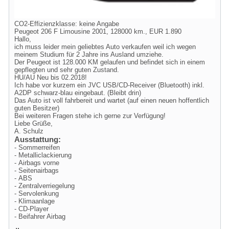
CO2-Effizienzklasse: keine Angabe
Peugeot 206 F Limousine 2001, 128000 km., EUR 1.890
Hallo,
ich muss leider mein geliebtes Auto verkaufen weil ich wegen
meinem Studium für 2 Jahre ins Ausland umziehe.
Der Peugeot ist 128.000 KM gelaufen und befindet sich in einem
gepflegten und sehr guten Zustand.
HU/AU Neu bis 02.2018!
Ich habe vor kurzem ein JVC USB/CD-Receiver (Bluetooth) inkl.
A2DP schwarz-blau eingebaut. (Bleibt drin)
Das Auto ist voll fahrbereit und wartet (auf einen neuen hoffentlich
guten Besitzer)
Bei weiteren Fragen stehe ich gerne zur Verfügung!
Liebe Grüße,
A. Schulz
Ausstattung:
- Sommerreifen
- Metalliclackierung
- Airbags vorne
- Seitenairbags
- ABS
- Zentralverriegelung
- Servolenkung
- Klimaanlage
- CD-Player
- Beifahrer Airbag