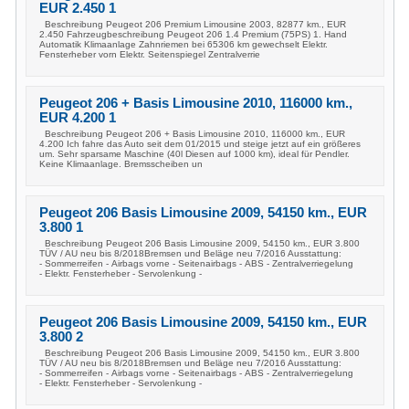
EUR 2.450 1
Beschreibung Peugeot 206 Premium Limousine 2003, 82877 km., EUR
2.450 Fahrzeugbeschreibung Peugeot 206 1.4 Premium (75PS) 1. Hand
Automatik Klimaanlage Zahnriemen bei 65306 km gewechselt Elektr.
Fensterheber vorn Elektr. Seitenspiegel Zentralverrie
Peugeot 206 + Basis Limousine 2010, 116000 km.,
EUR 4.200 1
Beschreibung Peugeot 206 + Basis Limousine 2010, 116000 km., EUR
4.200 Ich fahre das Auto seit dem 01/2015 und steige jetzt auf ein größeres
um. Sehr sparsame Maschine (40l Diesen auf 1000 km), ideal für Pendler.
Keine Klimaanlage. Bremsscheiben un
Peugeot 206 Basis Limousine 2009, 54150 km., EUR
3.800 1
Beschreibung Peugeot 206 Basis Limousine 2009, 54150 km., EUR 3.800
TÜV / AU neu bis 8/2018Bremsen und Beläge neu 7/2016 Ausstattung:
- Sommerreifen - Airbags vorne - Seitenairbags - ABS - Zentralverriegelung
- Elektr. Fensterheber - Servolenkung -
Peugeot 206 Basis Limousine 2009, 54150 km., EUR
3.800 2
Beschreibung Peugeot 206 Basis Limousine 2009, 54150 km., EUR 3.800
TÜV / AU neu bis 8/2018Bremsen und Beläge neu 7/2016 Ausstattung:
- Sommerreifen - Airbags vorne - Seitenairbags - ABS - Zentralverriegelung
- Elektr. Fensterheber - Servolenkung -