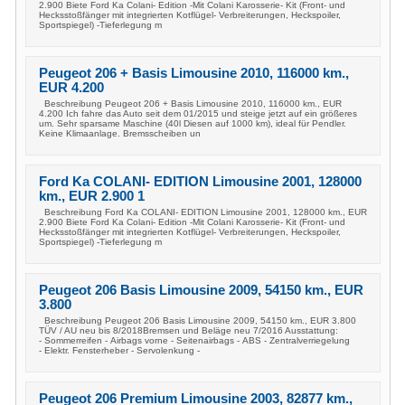
2.900 Biete Ford Ka Colani- Edition -Mit Colani Karosserie- Kit (Front- und
Hecksstoßfänger mit integrierten Kotflügel- Verbreiterungen, Heckspoiler,
Sportspiegel) -Tieferlegung m
Peugeot 206 + Basis Limousine 2010, 116000 km.,
EUR 4.200
Beschreibung Peugeot 206 + Basis Limousine 2010, 116000 km., EUR
4.200 Ich fahre das Auto seit dem 01/2015 und steige jetzt auf ein größeres
um. Sehr sparsame Maschine (40l Diesen auf 1000 km), ideal für Pendler.
Keine Klimaanlage. Bremsscheiben un
Ford Ka COLANI- EDITION Limousine 2001, 128000
km., EUR 2.900 1
Beschreibung Ford Ka COLANI- EDITION Limousine 2001, 128000 km., EUR
2.900 Biete Ford Ka Colani- Edition -Mit Colani Karosserie- Kit (Front- und
Hecksstoßfänger mit integrierten Kotflügel- Verbreiterungen, Heckspoiler,
Sportspiegel) -Tieferlegung m
Peugeot 206 Basis Limousine 2009, 54150 km., EUR
3.800
Beschreibung Peugeot 206 Basis Limousine 2009, 54150 km., EUR 3.800
TÜV / AU neu bis 8/2018Bremsen und Beläge neu 7/2016 Ausstattung:
- Sommerreifen - Airbags vorne - Seitenairbags - ABS - Zentralverriegelung
- Elektr. Fensterheber - Servolenkung -
Peugeot 206 Premium Limousine 2003, 82877 km.,