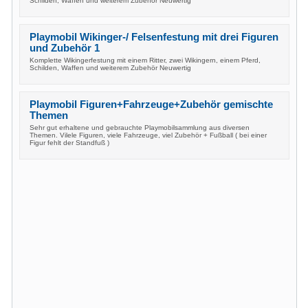
Schilden, Waffen und weiterem Zubehör Neuwertig
Playmobil Wikinger-/ Felsenfestung mit drei Figuren
und Zubehör 1
Komplette Wikingerfestung mit einem Ritter, zwei Wikingern, einem Pferd,
Schilden, Waffen und weiterem Zubehör Neuwertig
Playmobil Figuren+Fahrzeuge+Zubehör gemischte
Themen
Sehr gut erhaltene und gebrauchte Playmobilsammlung aus diversen
Themen. Vilele Figuren, viele Fahrzeuge, viel Zubehör + Fußball ( bei einer
Figur fehlt der Standfuß )