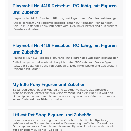
Playmobil Nr. 4419 Reisebus  RC-fähig, mit Figuren
und Zubehör
Playmobil Nr. 4419 Reisebus  RC-fähig, mit Figuren und Zubehör vollständiger
Artikel, sorgsam und vorsichtig bespielt, daher TOP erhalten. Verkauf gem.
Abb., die Bestandteil des Angebotes wird. Der Artikel, bestehend aus großem
Reisebus mit Fahrer,
Playmobil Nr. 4419 Reisebus  RC-fähig, mit Figuren
und Zubehör 1
Playmobil Nr. 4419 Reisebus  RC-fähig, mit Figuren und Zubehör vollständiger
Artikel, sorgsam und vorsichtig bespielt, daher TOP erhalten. Verkauf gem.
Abb., die Bestandteil des Angebotes wird. Der Artikel, bestehend aus großem
Reisebus mit Fahrer,
My little Pony Figuren und Zubehör
Es werden verschiedene Figuren und Zubehör verkauft. Das Spielzeug
gehörte meiner Tochter die nun keine Verwendung hierfür hat. Es wird das
Gesamtpaket verkauft und keine einzelnen Figuren oder Zubehör. Es wird so
verkauft wie auf den Bildern zu sehe
Littlest Pet Shop Figuren und Zubehör
Es werden verschiedene Figuren und Zubehör verkauft. Das Spielzeug
gehörte meiner Tochter die nun keine Verwendung hierfür hat. Es wird das
Gesamtpaket verkauft und keine einzelnen Figuren. Es wird so verkauft wie
auf den Bildern zu sehen. Es gibt ke