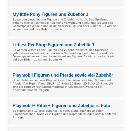
My little Pony Figuren und Zubehör 1
Es werden verschiedene Figuren und Zubehör verkauft. Das Spielzeug
gehörte meiner Tochter die nun keine Verwendung hierfür hat. Es wird das
Gesamtpaket verkauft und keine einzelnen Figuren oder Zubehör. Es wird so
verkauft wie auf den Bildern zu sehe
Littlest Pet Shop Figuren und Zubehör 1
Es werden verschiedene Figuren und Zubehör verkauft. Das Spielzeug
gehörte meiner Tochter die nun keine Verwendung hierfür hat. Es wird das
Gesamtpaket verkauft und keine einzelnen Figuren. Es wird so verkauft wie
auf den Bildern zu sehen. Es gibt ke
Playmobil Figuren und Pferde sowie viel Zubehör
Unser Sohn sortiert sein Playmobil aus. Hier seine restlichen Figuren und
Pferde. Pro Figur / Pferd 1EUR - 12 Stück 10 Euro - 25 Stück 20 Euro. Wir
sind ein tierfreier Nichtraucherhaushalt in Leverkusen. Versand bei
Kostenübernahme möglich.
Playmobil+ Ritter+ Figuren und Zubehör s. Foto
21 Figuren und 13 Teile Zubehör , s. Foto. Siehe auch die anderen
Playmobilsachen. Noch viele Figuren und Kopfbedeckungen usw in anderen
Anzeigen.