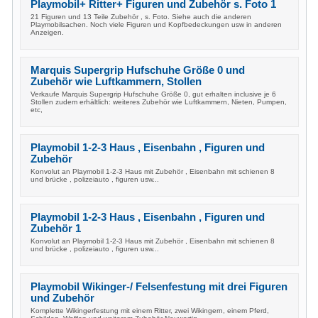
Playmobil+ Ritter+ Figuren und Zubehör s. Foto 1
21 Figuren und 13 Teile Zubehör , s. Foto. Siehe auch die anderen
Playmobilsachen. Noch viele Figuren und Kopfbedeckungen usw in anderen
Anzeigen.
Marquis Supergrip Hufschuhe Größe 0 und
Zubehör wie Luftkammern, Stollen
Verkaufe Marquis Supergrip Hufschuhe Größe 0, gut erhalten inclusive je 6
Stollen zudem erhältlich: weiteres Zubehör wie Luftkammern, Nieten, Pumpen,
etc,
Playmobil 1-2-3 Haus , Eisenbahn , Figuren und
Zubehör
Konvolut an Playmobil 1-2-3 Haus mit Zubehör , Eisenbahn mit schienen 8
und brücke , polizeiauto , figuren usw...
Playmobil 1-2-3 Haus , Eisenbahn , Figuren und
Zubehör 1
Konvolut an Playmobil 1-2-3 Haus mit Zubehör , Eisenbahn mit schienen 8
und brücke , polizeiauto , figuren usw...
Playmobil Wikinger-/ Felsenfestung mit drei Figuren
und Zubehör
Komplette Wikingerfestung mit einem Ritter, zwei Wikingern, einem Pferd,