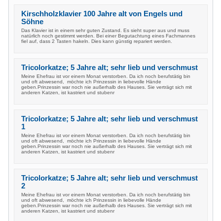
Kirschholzklavier 100 Jahre alt von Engels und
Söhne
Das Klavier ist in einem sehr guten Zustand. Es sieht super aus und muss
natürlich noch gestimmt werden. Bei einer Begutachtung eines Fachmannes
fiel auf, dass 2 Tasten hakeln. Dies kann günstig repariert werden.
Tricolorkatze; 5 Jahre alt; sehr lieb und verschmust
Meine Ehefrau ist vor einem Monat verstorben. Da ich noch berufstätig bin
und oft abwesend, möchte ich Prinzessin in liebevolle Hände
geben.Prinzessin war noch nie außerhalb des Hauses. Sie verträgt sich mit
anderen Katzen, ist kastriert und stubenr
Tricolorkatze; 5 Jahre alt; sehr lieb und verschmust
1
Meine Ehefrau ist vor einem Monat verstorben. Da ich noch berufstätig bin
und oft abwesend, möchte ich Prinzessin in liebevolle Hände
geben.Prinzessin war noch nie außerhalb des Hauses. Sie verträgt sich mit
anderen Katzen, ist kastriert und stubenr
Tricolorkatze; 5 Jahre alt; sehr lieb und verschmust
2
Meine Ehefrau ist vor einem Monat verstorben. Da ich noch berufstätig bin
und oft abwesend, möchte ich Prinzessin in liebevolle Hände
geben.Prinzessin war noch nie außerhalb des Hauses. Sie verträgt sich mit
anderen Katzen, ist kastriert und stubenr