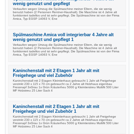
wenig genutzt und gepflegt
Verkaufen wegen Umzug die Spülmaschine meiner Eltern, die sie wenig
benutzt haben (2 Personen Rentner-Haushalt). Die Maschine ist 4 Jahre alt
funktioniert tadellos und ist sehr gepflegt. Die Spülmaschine ist von der Firma
Amica, Typ EGSP 14063 V, Ene
Spülmaschine Amica voll integrierbar 4 Jahre alt
wenig genutzt und gepflegt 1
Verkaufen wegen Umzug die Spülmaschine meiner Eltern, die sie wenig
benutzt haben (2 Personen Rentner-Haushalt). Die Maschine ist 4 Jahre alt
funktioniert tadellos und ist sehr gepflegt. Die Spülmaschine ist von der Firma
Amica, Typ EGSP 14063 V, Ene
Kaninchenstall mit 2 Etagen 1 Jahr alt mit
Freigehege und viel Zubehör
Kaninchenstall mit 2 Etagen Kleintierhaus gebraucht 1 Jahr alt Freigehege
verzinkt 230 x 115 x 70 cm gebraucht ca 2 Jahre alt Holzhaus eigenbau
Fressnapf 3xGrau 1x Grün Kräuterheu 5000 g Kleintierstreu Multifit 500 Liter
MF Holzstreu 25 Liter Sack 4
Kaninchenstall mit 2 Etagen 1 Jahr alt mit
Freigehege und viel Zubehör 1
Kaninchenstall mit 2 Etagen Kleintierhaus gebraucht 1 Jahr alt Freigehege
verzinkt 230 x 115 x 70 cm gebraucht ca 2 Jahre alt Holzhaus eigenbau
Fressnapf 3xGrau 1x Grün Kräuterheu 5000 g Kleintierstreu Multifit 500 Liter
MF Holzstreu 25 Liter Sack 4