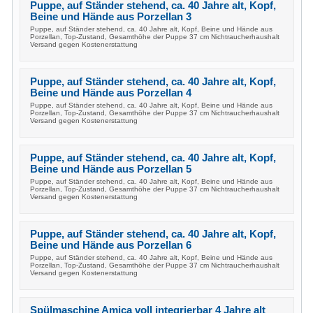
Puppe, auf Ständer stehend, ca. 40 Jahre alt, Kopf,
Beine und Hände aus Porzellan 3
Puppe, auf Ständer stehend, ca. 40 Jahre alt, Kopf, Beine und Hände aus
Porzellan, Top-Zustand, Gesamthöhe der Puppe 37 cm Nichtraucherhaushalt
Versand gegen Kostenerstattung
Puppe, auf Ständer stehend, ca. 40 Jahre alt, Kopf,
Beine und Hände aus Porzellan 4
Puppe, auf Ständer stehend, ca. 40 Jahre alt, Kopf, Beine und Hände aus
Porzellan, Top-Zustand, Gesamthöhe der Puppe 37 cm Nichtraucherhaushalt
Versand gegen Kostenerstattung
Puppe, auf Ständer stehend, ca. 40 Jahre alt, Kopf,
Beine und Hände aus Porzellan 5
Puppe, auf Ständer stehend, ca. 40 Jahre alt, Kopf, Beine und Hände aus
Porzellan, Top-Zustand, Gesamthöhe der Puppe 37 cm Nichtraucherhaushalt
Versand gegen Kostenerstattung
Puppe, auf Ständer stehend, ca. 40 Jahre alt, Kopf,
Beine und Hände aus Porzellan 6
Puppe, auf Ständer stehend, ca. 40 Jahre alt, Kopf, Beine und Hände aus
Porzellan, Top-Zustand, Gesamthöhe der Puppe 37 cm Nichtraucherhaushalt
Versand gegen Kostenerstattung
Spülmaschine Amica voll integrierbar 4 Jahre alt