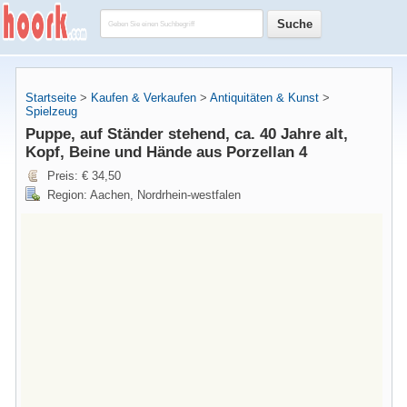
Startseite
>
Kaufen & Verkaufen
>
Antiquitäten & Kunst
>
Spielzeug
Puppe, auf Ständer stehend, ca. 40 Jahre alt,
Kopf, Beine und Hände aus Porzellan 4
Preis: € 34,50
Region: Aachen, Nordrhein-westfalen