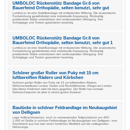
UMBOLOC Rückenstütz Bandage Gr.6 von
Bauerfeind Orthopädie, selten benutzt, sehr gut
LumboLoc ist eine Stabilbandage mit entlastender Wirkung. Die anatomische
Formstrickung gewährleistet eine individuelle Anpassung. Rückseitig
positionierte Stäbe unterstützen den lumbosakralen Übergang. Ihre
Schräglage und Torsion garantieren bestmög
UMBOLOC Rückenstütz Bandage Gr.6 von
Bauerfeind Orthopädie, selten benutzt, sehr gut 1
LumboLoc ist eine Stabilbandage mit entlastender Wirkung. Die anatomische
Formstrickung gewährleistet eine individuelle Anpassung. Rückseitig
positionierte Stäbe unterstützen den lumbosakralen Übergang. Ihre
Schräglage und Torsion garantieren bestmög
Schöner großer Roller von Puky mit 15 cm
luftbereiften Rädern und Körbchen
Schöner großer Roller von Puky mit 15 cm luftbereiften Rädern.
Höhenverstellbarer Lenker, Vorder und Rücktrittbremse. Klingel am Lenker.
Das kleine Körbchen wird mit dazu gegeben. Der Roller hat normale
Gebrauchsspuren ist aber in einem gutem Zustand
Baulücke in schöner Feldrandlage im Neubaugebiet
von Delligsen
Lage Vollerschlossenes, noch zu vermessendes Teilgrundstück von 600 -
1.000 m² Größe in schöner Feldrandlage im Neubaugebiet von Delligsen. vom
Grundstück aus hat man einen herrlichen Weitblick auf die umliegenden
Höhenzüge.