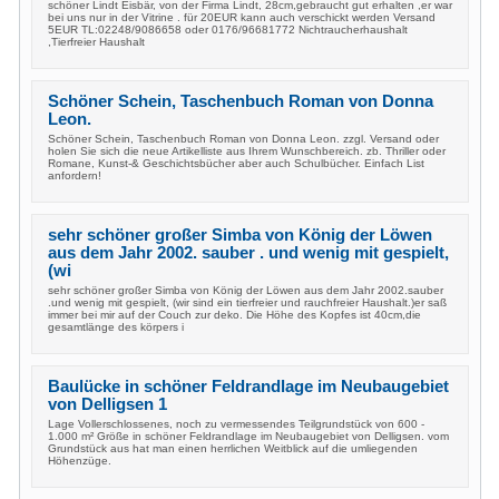
schöner Lindt Eisbär, von der Firma Lindt, 28cm,gebraucht gut erhalten ,er war
bei uns nur in der Vitrine . für 20EUR kann auch verschickt werden Versand
5EUR TL:02248/9086658 oder 0176/96681772 Nichtraucherhaushalt
,Tierfreier Haushalt
Schöner Schein, Taschenbuch Roman von Donna
Leon.
Schöner Schein, Taschenbuch Roman von Donna Leon. zzgl. Versand oder
holen Sie sich die neue Artikelliste aus Ihrem Wunschbereich. zb. Thriller oder
Romane, Kunst-& Geschichtsbücher aber auch Schulbücher. Einfach List
anfordern!
sehr schöner großer Simba von König der Löwen
aus dem Jahr 2002. sauber . und wenig mit gespielt,
(wi
sehr schöner großer Simba von König der Löwen aus dem Jahr 2002.sauber
.und wenig mit gespielt, (wir sind ein tierfreier und rauchfreier Haushalt.)er saß
immer bei mir auf der Couch zur deko. Die Höhe des Kopfes ist 40cm,die
gesamtlänge des körpers i
Baulücke in schöner Feldrandlage im Neubaugebiet
von Delligsen 1
Lage Vollerschlossenes, noch zu vermessendes Teilgrundstück von 600 -
1.000 m² Größe in schöner Feldrandlage im Neubaugebiet von Delligsen. vom
Grundstück aus hat man einen herrlichen Weitblick auf die umliegenden
Höhenzüge.