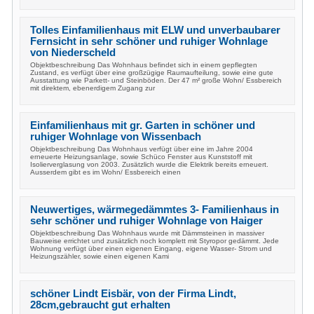
Tolles Einfamilienhaus mit ELW und unverbaubarer
Fernsicht in sehr schöner und ruhiger Wohnlage
von Niederscheld
Objektbeschreibung Das Wohnhaus befindet sich in einem gepflegten
Zustand, es verfügt über eine großzügige Raumaufteilung, sowie eine gute
Ausstattung wie Parkett- und Steinböden. Der 47 m² große Wohn/ Essbereich
mit direktem, ebenerdigem Zugang zur
Einfamilienhaus mit gr. Garten in schöner und
ruhiger Wohnlage von Wissenbach
Objektbeschreibung Das Wohnhaus verfügt über eine im Jahre 2004
erneuerte Heizungsanlage, sowie Schüco Fenster aus Kunststoff mit
Isolierverglasung von 2003. Zusätzlich wurde die Elektrik bereits erneuert.
Ausserdem gibt es im Wohn/ Essbereich einen
Neuwertiges, wärmegedämmtes 3- Familienhaus in
sehr schöner und ruhiger Wohnlage von Haiger
Objektbeschreibung Das Wohnhaus wurde mit Dämmsteinen in massiver
Bauweise errichtet und zusätzlich noch komplett mit Styropor gedämmt. Jede
Wohnung verfügt über einen eigenen Eingang, eigene Wasser- Strom und
Heizungszähler, sowie einen eigenen Kami
schöner Lindt Eisbär, von der Firma Lindt,
28cm,gebraucht gut erhalten