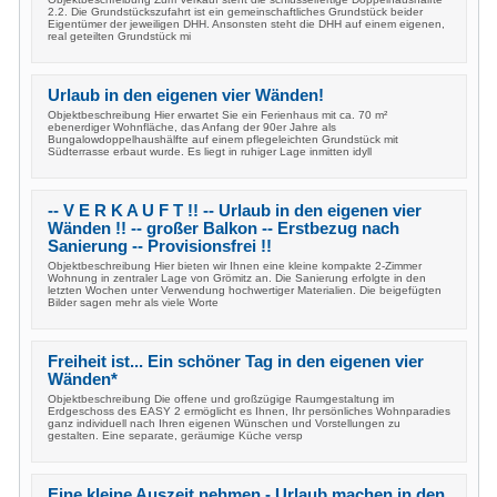
2.2. Die Grundstückszufahrt ist ein gemeinschaftliches Grundstück beider
Eigentümer der jeweiligen DHH. Ansonsten steht die DHH auf einem eigenen,
real geteilten Grundstück mi
Urlaub in den eigenen vier Wänden!
Objektbeschreibung Hier erwartet Sie ein Ferienhaus mit ca. 70 m²
ebenerdiger Wohnfläche, das Anfang der 90er Jahre als
Bungalowdoppelhaushälfte auf einem pflegeleichten Grundstück mit
Südterrasse erbaut wurde. Es liegt in ruhiger Lage inmitten idyll
-- V E R K A U F T !! -- Urlaub in den eigenen vier
Wänden !! -- großer Balkon -- Erstbezug nach
Sanierung -- Provisionsfrei !!
Objektbeschreibung Hier bieten wir Ihnen eine kleine kompakte 2-Zimmer
Wohnung in zentraler Lage von Grömitz an. Die Sanierung erfolgte in den
letzten Wochen unter Verwendung hochwertiger Materialien. Die beigefügten
Bilder sagen mehr als viele Worte
Freiheit ist... Ein schöner Tag in den eigenen vier
Wänden*
Objektbeschreibung Die offene und großzügige Raumgestaltung im
Erdgeschoss des EASY 2 ermöglicht es Ihnen, Ihr persönliches Wohnparadies
ganz individuell nach Ihren eigenen Wünschen und Vorstellungen zu
gestalten. Eine separate, geräumige Küche versp
Eine kleine Auszeit nehmen - Urlaub machen in den