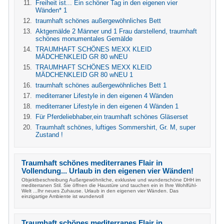
Freiheit ist... Ein schöner Tag in den eigenen vier
Wänden* 1
traumhaft schönes außergewöhnliches Bett
Aktgemälde 2 Männer und 1 Frau darstellend, traumhaft
schönes monumentales Gemälde
TRAUMHAFT SCHÖNES MEXX KLEID
MÄDCHENKLEID GR 80 wNEU
TRAUMHAFT SCHÖNES MEXX KLEID
MÄDCHENKLEID GR 80 wNEU 1
traumhaft schönes außergewöhnliches Bett 1
mediterraner Lifestyle in den eigenen 4 Wänden
mediterraner Lifestyle in den eigenen 4 Wänden 1
Für Pferdeliebhaber,ein traumhaft schönes Gläserset
Traumhaft schönes, luftiges Sommershirt, Gr. M, super
Zustand !
Traumhaft schönes mediterranes Flair in
Vollendung... Urlaub in den eigenen vier Wänden!
Objektbeschreibung Außergewöhnliche, exklusive und wunderschöne DHH im
mediterranen Stil. Sie öffnen die Haustüre und tauchen ein in Ihre Wohlfühl-
Welt ...Ihr neues Zuhause. Urlaub in den eigenen vier Wänden. Das
einzigartige Ambiente ist wundervoll
Traumhaft schönes mediterranes Flair in