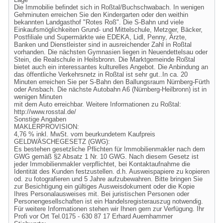
Die Immobilie befindet sich in Roßtal/Buchschwabach. In wenigen
Gehminuten erreichen Sie den Kindergarten oder den weithin
bekannten Landgasthof "Rotes Roß". Die S-Bahn und viele
Einkaufsmöglichkeiten Grund- und Mittelschule, Metzger, Bäcker,
Postfiliale und Supermärkte wie EDEKA, Lidl, Penny, Ärzte,
Banken und Dienstleister sind in ausreichender Zahl in Roßtal
vorhanden. Die nächsten Gymnasien liegen in Neuendettelsau oder
Stein, die Realschule in Heilsbronn. Die Marktgemeinde Roßtal
bietet auch ein interessantes kulturelles Angebot. Die Anbindung an
das öffentliche Verkehrsnetz in Roßtal ist sehr gut..In ca. 20
Minuten erreichen Sie per S-Bahn den Ballungsraum Nürnberg-Fürth
oder Ansbach. Die nächste Autobahn A6 (Nürnberg-Heilbronn) ist in
wenigen Minuten
mit dem Auto erreichbar. Weitere Informationen zu Roßtal:
http://www.rosstal.de/
Sonstige Angaben
MAKLERPROVISION:
4,76 % inkl. MwSt. vom beurkundetem Kaufpreis
GELDWÄSCHEGESETZ (GWG):
Es bestehen gesetzliche Pflichten für Immobilienmakler nach dem
GWG gemäß §2 Absatz 1 Nr. 10 GWG. Nach diesem Gesetz ist
jeder Immobilienmakler verpflichtet, bei Kontaktaufnahme die
Identität des Kunden festzustellen. d.h. Ausweispapiere zu kopieren
od. zu fotografieren und 5 Jahre aufzubewahren. Bitte bringen Sie
zur Besichtigung ein gültiges Ausweisdokument oder die Kopie
Ihres Personalausweises mit. Bei juristischen Personen oder
Personengesellschaften ist ein Handelsregisterauszug notwendig.
Für weitere Informationen stehen wir Ihnen gern zur Verfügung. Ihr
Profi vor Ort Tel.0175 - 630 87 17 Erhard Auernhammer