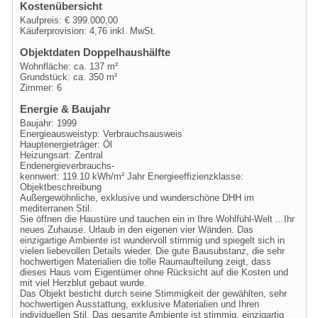
Kostenübersicht
Kaufpreis: € 399.000,00
Käuferprovision: 4,76 inkl. MwSt.
Objektdaten Doppelhaushälfte
Wohnfläche: ca. 137 m²
Grundstück: ca. 350 m²
Zimmer: 6
Energie & Baujahr
Baujahr: 1999
Energieausweistyp: Verbrauchsausweis
Hauptenergieträger: Öl
Heizungsart: Zentral
Endenergieverbrauchs-
kennwert: 119.10 kWh/m² Jahr Energieeffizienzklasse:
Objektbeschreibung
Außergewöhnliche, exklusive und wunderschöne DHH im
mediterranen Stil.
Sie öffnen die Haustüre und tauchen ein in Ihre Wohlfühl-Welt ...Ihr
neues Zuhause. Urlaub in den eigenen vier Wänden. Das
einzigartige Ambiente ist wundervoll stimmig und spiegelt sich in
vielen liebevollen Details wieder. Die gute Bausubstanz, die sehr
hochwertigen Materialien die tolle Raumaufteilung zeigt, dass
dieses Haus vom Eigentümer ohne Rücksicht auf die Kosten und
mit viel Herzblut gebaut wurde.
Das Objekt besticht durch seine Stimmigkeit der gewählten, sehr
hochwertigen Ausstattung, exklusive Materialien und Ihren
individuellen Stil. Das gesamte Ambiente ist stimmig, einzigartig