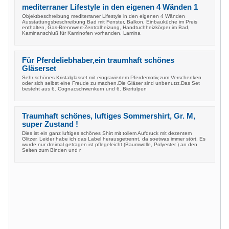
mediterraner Lifestyle in den eigenen 4 Wänden 1
Objektbeschreibung mediterraner Lifestyle in den eigenen 4 Wänden
Ausstattungsbeschreibung Bad mit Fenster, Balkon, Einbauküche im Preis
enthalten, Gas-Brennwert-Zentralheizung, Handtuchheizkörper im Bad,
Kaminanschluß für Kaminofen vorhanden, Lamina
Für Pferdeliebhaber,ein traumhaft schönes
Gläserset
Sehr schönes Kristalglasset mit eingraviertem Pferdemotiv,zum Verschenken
oder sich selbst eine Freude zu machen.Die Gläser sind unbenutzt.Das Set
besteht aus 6. Cognacschwenkern und 6. Biertulpen
Traumhaft schönes, luftiges Sommershirt, Gr. M,
super Zustand !
Dies ist ein ganz luftiges schönes Shirt mit tollem Aufdruck mit dezentem
Glitzer. Leider habe ich das Label herausgetrennt, da soetwas immer stört. Es
wurde nur dreimal getragen ist pflegeleicht (Baumwolle, Polyester ) an den
Seiten zum Binden und r