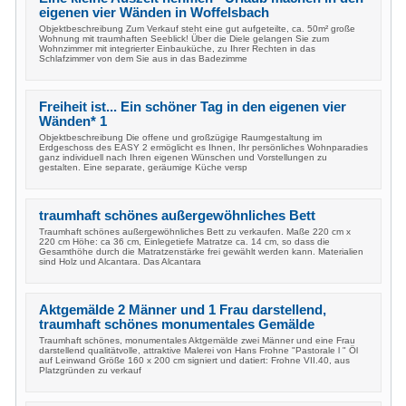
eigenen vier Wänden in Woffelsbach
Objektbeschreibung Zum Verkauf steht eine gut aufgeteilte, ca. 50m² große
Wohnung mit traumhaften Seeblick! Über die Diele gelangen Sie zum
Wohnzimmer mit integrierter Einbauküche, zu Ihrer Rechten in das
Schlafzimmer von dem Sie aus in das Badezimme
Freiheit ist... Ein schöner Tag in den eigenen vier
Wänden* 1
Objektbeschreibung Die offene und großzügige Raumgestaltung im
Erdgeschoss des EASY 2 ermöglicht es Ihnen, Ihr persönliches Wohnparadies
ganz individuell nach Ihren eigenen Wünschen und Vorstellungen zu
gestalten. Eine separate, geräumige Küche versp
traumhaft schönes außergewöhnliches Bett
Traumhaft schönes außergewöhnliches Bett zu verkaufen. Maße 220 cm x
220 cm Höhe: ca 36 cm, Einlegetiefe Matratze ca. 14 cm, so dass die
Gesamthöhe durch die Matratzenstärke frei gewählt werden kann. Materialien
sind Holz und Alcantara. Das Alcantara
Aktgemälde 2 Männer und 1 Frau darstellend,
traumhaft schönes monumentales Gemälde
Traumhaft schönes, monumentales Aktgemälde zwei Männer und eine Frau
darstellend qualitätvolle, attraktive Malerei von Hans Frohne "Pastorale l " Öl
auf Leinwand Größe 160 x 200 cm signiert und datiert: Frohne VII.40, aus
Platzgründen zu verkauf