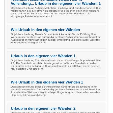
Vollendung... Urlaub in den eigenen vier Wänden! 1
Objektbeschreibung Außergewöhnliche, exklusive und wunderschöne DHH im
mediterranen Stil. Sie öffnen die Haustüre und tauchen ein in Ihre Wohlfühl-
Welt ...Ihr neues Zuhause. Urlaub in den eigenen vier Wänden. Das
einzigartige Ambiente ist wundervoll
Wie Urlaub in den eigenen vier Wänden
Objektbeschreibung Dieses Schmuckstück kann für Sie die Erfüllung Ihrer
Wohnträume werden. Das aufwändig geplante Architektenhaus mit herrlicher
Aussicht über Weinstadt liegt in ruhiger Umgebung und bietet alles, was das
Herz begehrt: Vom großflächig
Urlaub in den eigenen vier Wänden 1
Objektbeschreibung Zum Verkauf steht die schlüsselfertige Doppelhaushälfte
2.2. Die Grundstückszufahrt ist ein gemeinschaftliches Grundstück beider
Eigentümer der jeweiligen DHH. Ansonsten steht die DHH auf einem eigenen,
real geteilten Grundstück mi
Wie Urlaub in den eigenen vier Wänden 1
Objektbeschreibung Dieses Schmuckstück kann für Sie die Erfüllung Ihrer
Wohnträume werden. Das aufwändig geplante Architektenhaus mit herrlicher
Aussicht über Weinstadt liegt in ruhiger Umgebung und bietet alles, was das
Herz begehrt: Vom großflächig
Urlaub in den eigenen vier Wänden 2
Objektbeschreibung Zum Verkauf steht die schlüsselfertige Doppelhaushälfte