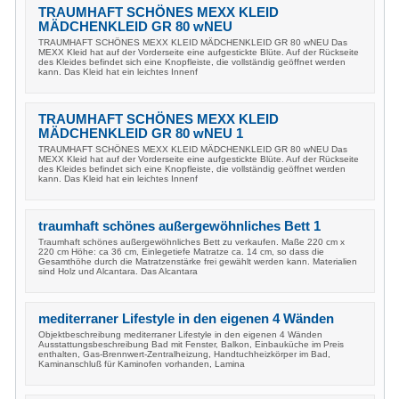
TRAUMHAFT SCHÖNES MEXX KLEID
MÄDCHENKLEID GR 80 wNEU
TRAUMHAFT SCHÖNES MEXX KLEID MÄDCHENKLEID GR 80 wNEU Das
MEXX Kleid hat auf der Vorderseite eine aufgestickte Blüte. Auf der Rückseite
des Kleides befindet sich eine Knopfleiste, die vollständig geöffnet werden
kann. Das Kleid hat ein leichtes Innenf
TRAUMHAFT SCHÖNES MEXX KLEID
MÄDCHENKLEID GR 80 wNEU 1
TRAUMHAFT SCHÖNES MEXX KLEID MÄDCHENKLEID GR 80 wNEU Das
MEXX Kleid hat auf der Vorderseite eine aufgestickte Blüte. Auf der Rückseite
des Kleides befindet sich eine Knopfleiste, die vollständig geöffnet werden
kann. Das Kleid hat ein leichtes Innenf
traumhaft schönes außergewöhnliches Bett 1
Traumhaft schönes außergewöhnliches Bett zu verkaufen. Maße 220 cm x
220 cm Höhe: ca 36 cm, Einlegetiefe Matratze ca. 14 cm, so dass die
Gesamthöhe durch die Matratzenstärke frei gewählt werden kann. Materialien
sind Holz und Alcantara. Das Alcantara
mediterraner Lifestyle in den eigenen 4 Wänden
Objektbeschreibung mediterraner Lifestyle in den eigenen 4 Wänden
Ausstattungsbeschreibung Bad mit Fenster, Balkon, Einbauküche im Preis
enthalten, Gas-Brennwert-Zentralheizung, Handtuchheizkörper im Bad,
Kaminanschluß für Kaminofen vorhanden, Lamina