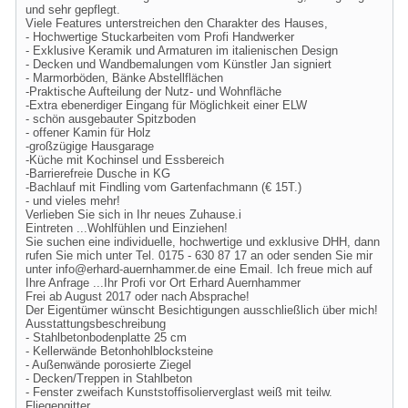
und sehr gepflegt.
Viele Features unterstreichen den Charakter des Hauses,
- Hochwertige Stuckarbeiten vom Profi Handwerker
- Exklusive Keramik und Armaturen im italienischen Design
- Decken und Wandbemalungen vom Künstler Jan signiert
- Marmorböden, Bänke Abstellflächen
-Praktische Aufteilung der Nutz- und Wohnfläche
-Extra ebenerdiger Eingang für Möglichkeit einer ELW
- schön ausgebauter Spitzboden
- offener Kamin für Holz
-großzügige Hausgarage
-Küche mit Kochinsel und Essbereich
-Barrierefreie Dusche in KG
-Bachlauf mit Findling vom Gartenfachmann (€ 15T.)
- und vieles mehr!
Verlieben Sie sich in Ihr neues Zuhause.i
Eintreten ...Wohlfühlen und Einziehen!
Sie suchen eine individuelle, hochwertige und exklusive DHH, dann
rufen Sie mich unter Tel. 0175 - 630 87 17 an oder senden Sie mir
unter
info@erhard-auernhammer.de
eine Email. Ich freue mich auf
Ihre Anfrage ...Ihr Profi vor Ort Erhard Auernhammer
Frei ab August 2017 oder nach Absprache!
Der Eigentümer wünscht Besichtigungen ausschließlich über mich!
Ausstattungsbeschreibung
- Stahlbetonbodenplatte 25 cm
- Kellerwände Betonhohlblocksteine
- Außenwände porosierte Ziegel
- Decken/Treppen in Stahlbeton
- Fenster zweifach Kunststoffisolierverglast weiß mit teilw.
Fliegengitter