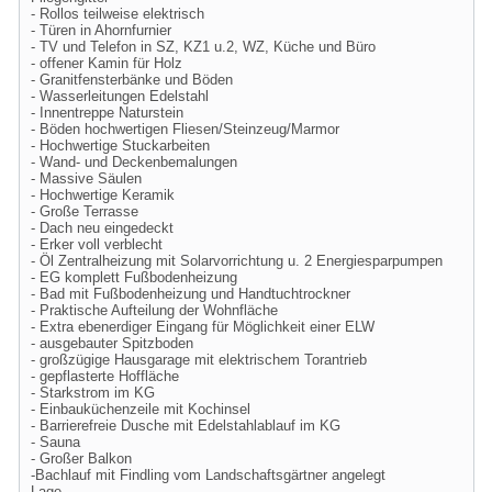
- Rollos teilweise elektrisch
- Türen in Ahornfurnier
- TV und Telefon in SZ, KZ1 u.2, WZ, Küche und Büro
- offener Kamin für Holz
- Granitfensterbänke und Böden
- Wasserleitungen Edelstahl
- Innentreppe Naturstein
- Böden hochwertigen Fliesen/Steinzeug/Marmor
- Hochwertige Stuckarbeiten
- Wand- und Deckenbemalungen
- Massive Säulen
- Hochwertige Keramik
- Große Terrasse
- Dach neu eingedeckt
- Erker voll verblecht
- Öl Zentralheizung mit Solarvorrichtung u. 2 Energiesparpumpen
- EG komplett Fußbodenheizung
- Bad mit Fußbodenheizung und Handtuchtrockner
- Praktische Aufteilung der Wohnfläche
- Extra ebenerdiger Eingang für Möglichkeit einer ELW
- ausgebauter Spitzboden
- großzügige Hausgarage mit elektrischem Torantrieb
- gepflasterte Hoffläche
- Starkstrom im KG
- Einbauküchenzeile mit Kochinsel
- Barrierefreie Dusche mit Edelstahlablauf im KG
- Sauna
- Großer Balkon
-Bachlauf mit Findling vom Landschaftsgärtner angelegt
Lage