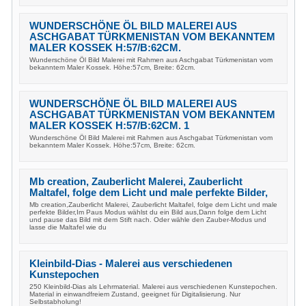
WUNDERSCHÖNE ÖL BILD MALEREI AUS
ASCHGABAT TÜRKMENISTAN VOM BEKANNTEM
MALER KOSSEK H:57/B:62CM.
Wunderschöne Öl Bild Malerei mit Rahmen aus Aschgabat Türkmenistan vom
bekanntem Maler Kossek. Höhe:57cm, Breite: 62cm.
WUNDERSCHÖNE ÖL BILD MALEREI AUS
ASCHGABAT TÜRKMENISTAN VOM BEKANNTEM
MALER KOSSEK H:57/B:62CM. 1
Wunderschöne Öl Bild Malerei mit Rahmen aus Aschgabat Türkmenistan vom
bekanntem Maler Kossek. Höhe:57cm, Breite: 62cm.
Mb creation, Zauberlicht Malerei, Zauberlicht
Maltafel, folge dem Licht und male perfekte Bilder,
Mb creation,Zauberlicht Malerei, Zauberlicht Maltafel, folge dem Licht und male
perfekte Bilder,Im Paus Modus wählst du ein Bild aus,Dann folge dem Licht
und pause das Bild mit dem Stift nach. Oder wähle den Zauber-Modus und
lasse die Maltafel wie du
Kleinbild-Dias - Malerei aus verschiedenen
Kunstepochen
250 Kleinbild-Dias als Lehrmaterial. Malerei aus verschiedenen Kunstepochen.
Material in einwandfreiem Zustand, geeignet für Digitalisierung. Nur
Selbstabholung!