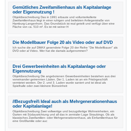
Gemütliches Zweifamilienhaus als Kapitalanlage
oder Eigennutzung !
Objektbeschreibung Das in 1991 erbaute und vollunterkellerte
Zweifamilienhaus liegt in einer ruhigen und beliebten Anliegerstraße von
Hamburg-Langenhorn. Das Grundstück ist real geteilt und verfügt über eine
Fläche von ca. 510 m². Es ist mit seiner H
Die Modellbauer Folge 20 als Video oder auf DVD
Ich suche die auf DMAX gesendete Folge 20 der Reihe "Die Modellbauer" als
DVD oder al Video. Wer hat die damals aufgenommen?
Drei Gewerbeeinheiten als Kapitalanlage oder
Eigennutzung
Objektbeschreibung Die angebotenen Gewerbeeinheiten bestehen aus drei
voneinander getrennten Läden. Der 1. Laden ist an ein Frisörgeschäft
vermietet worden. Der 2. und 3. Laden wurde saniert und ist ideal als
Spielhalle oder zwei kleinere Büroeinheit
//Bezugsfrei\\ Ideal auch als Mehrgenerationenhaus
oder Kapitalanlage!
Objektbeschreibung Zwei vollwertige und bezugsfertige Wohneinheiten, ein
Garten mit Südausrichtung und all das in zentraler Lage Straubings. Ob als
klassisches Zweifamilien- oder Mehrgenerationenhaus, als Einfamilienhaus für
eine Großfamilie oder auc