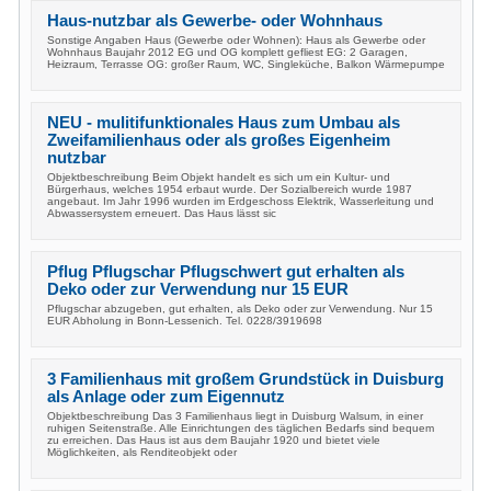
Haus-nutzbar als Gewerbe- oder Wohnhaus
Sonstige Angaben Haus (Gewerbe oder Wohnen): Haus als Gewerbe oder
Wohnhaus Baujahr 2012 EG und OG komplett gefliest EG: 2 Garagen,
Heizraum, Terrasse OG: großer Raum, WC, Singleküche, Balkon Wärmepumpe
NEU - mulitifunktionales Haus zum Umbau als
Zweifamilienhaus oder als großes Eigenheim
nutzbar
Objektbeschreibung Beim Objekt handelt es sich um ein Kultur- und
Bürgerhaus, welches 1954 erbaut wurde. Der Sozialbereich wurde 1987
angebaut. Im Jahr 1996 wurden im Erdgeschoss Elektrik, Wasserleitung und
Abwassersystem erneuert. Das Haus lässt sic
Pflug Pflugschar Pflugschwert gut erhalten als
Deko oder zur Verwendung nur 15 EUR
Pflugschar abzugeben, gut erhalten, als Deko oder zur Verwendung. Nur 15
EUR Abholung in Bonn-Lessenich. Tel. 0228/3919698
3 Familienhaus mit großem Grundstück in Duisburg
als Anlage oder zum Eigennutz
Objektbeschreibung Das 3 Familienhaus liegt in Duisburg Walsum, in einer
ruhigen Seitenstraße. Alle Einrichtungen des täglichen Bedarfs sind bequem
zu erreichen. Das Haus ist aus dem Baujahr 1920 und bietet viele
Möglichkeiten, als Renditeobjekt oder