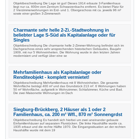
Objektbeschreibung Die Lage ist gut! Dieses 1914 erbaute 3-Familienhaus
liegt nur ca. 600m vom Zentrum Schwarzenbachs entfernt. Es bietet Platz für
2 Vierzimmerwohnungen im Erd- und 1. Obergeschoss mit ca. jeweils 96 m²
sowie einer großen 3-Zimmerwoh
Charmante sehr helle 2-Zi.-Stadtwohnung in
beliebter Lage S-Süd als Kapitalanlage oder für
Singles
Objektbeschreibung Die charmante helle 2-Zimmer-Wohnung befindet sich im
Dachgeschoss eines sehr ansprechenden historischen Gebäudes, Baujahr
1909, mit nur 5 Wohneinheiten. Die Wohnung wurde in den letzten Jahren
modernisiert und verfügt über eine se
Mehrfamilienhaus als Kapitalanlage oder
Renditeobjekt - komplett vermietet!
Objektbeschreibung Mehrfamilienhaus mit 8 Wohneinheiten. Die gesamte
Wohnfläche beträgt 400 m² und das Grundstück 213 m². 6 Wohnungen haben
50 m² Wohnfläche, aufgeteilt in Wohnzimmer, Schlafzimmer, Küche und Bad.
Die zwei Maisonette Wohnungen im Dach
Siegburg-Brückberg, 2 Häuser als 1 oder 2
Familienhaus, ca. 200 m² Wfl., 870 m² Sonnengrdst
Objektbeschreibung Es handelt sich hierbei um zwei aneinander gebaute
Einfamilienhäuser auf separaten Flurstücken. Die linke Haushälfte wurde ca.
1935 erbaut und die rechte Hälfte 1970. Die Eingangssituation an der rechten
Haushälfte wurde mit dem 19