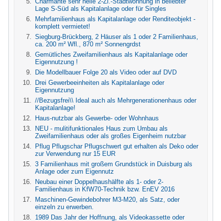
Charmante sehr helle 2-Zi.-Stadtwohnung in beliebter
Lage S-Süd als Kapitalanlage oder für Singles
Mehrfamilienhaus als Kapitalanlage oder Renditeobjekt -
komplett vermietet!
Siegburg-Brückberg, 2 Häuser als 1 oder 2 Familienhaus,
ca. 200 m² Wfl., 870 m² Sonnengrdst
Gemütliches Zweifamilienhaus als Kapitalanlage oder
Eigennutzung !
Die Modellbauer Folge 20 als Video oder auf DVD
Drei Gewerbeeinheiten als Kapitalanlage oder
Eigennutzung
//Bezugsfrei\\ Ideal auch als Mehrgenerationenhaus oder
Kapitalanlage!
Haus-nutzbar als Gewerbe- oder Wohnhaus
NEU - mulitifunktionales Haus zum Umbau als
Zweifamilienhaus oder als großes Eigenheim nutzbar
Pflug Pflugschar Pflugschwert gut erhalten als Deko oder
zur Verwendung nur 15 EUR
3 Familienhaus mit großem Grundstück in Duisburg als
Anlage oder zum Eigennutz
Neubau einer Doppelhaushälfte als 1- oder 2-
Familienhaus in KfW70-Technik bzw. EnEV 2016
Maschinen-Gewindebohrer M3-M20, als Satz, oder
einzeln zu erwerben.
1989 Das Jahr der Hoffnung, als Videokassette oder