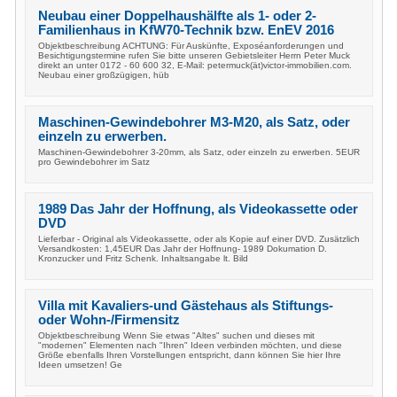
Neubau einer Doppelhaushälfte als 1- oder 2-
Familienhaus in KfW70-Technik bzw. EnEV 2016
Objektbeschreibung ACHTUNG: Für Auskünfte, Exposéanforderungen und
Besichtigungstermine rufen Sie bitte unseren Gebietsleiter Herrn Peter Muck
direkt an unter 0172 - 60 600 32, E-Mail: petermuck(ät)victor-immobilien.com.
Neubau einer großzügigen, hüb
Maschinen-Gewindebohrer M3-M20, als Satz, oder
einzeln zu erwerben.
Maschinen-Gewindebohrer 3-20mm, als Satz, oder einzeln zu erwerben. 5EUR
pro Gewindebohrer im Satz
1989 Das Jahr der Hoffnung, als Videokassette oder
DVD
Lieferbar - Original als Videokassette, oder als Kopie auf einer DVD. Zusätzlich
Versandkosten: 1,45EUR Das Jahr der Hoffnung- 1989 Dokumation D.
Kronzucker und Fritz Schenk. Inhaltsangabe lt. Bild
Villa mit Kavaliers-und Gästehaus als Stiftungs-
oder Wohn-/Firmensitz
Objektbeschreibung Wenn Sie etwas "Altes" suchen und dieses mit
"modernen" Elementen nach "Ihren" Ideen verbinden möchten, und diese
Größe ebenfalls Ihren Vorstellungen entspricht, dann können Sie hier Ihre
Ideen umsetzen! Ge