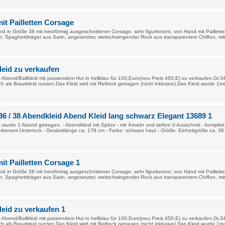
it Pailletten Corsage
d in Größe 38 mit herzförmig ausgeschnittener Corsage, sehr figurbetont, von Hand mit Pailletten
zt. Spaghettiträger aus Satin, angesetzter, weitschwingender Rock aus transparentem Chiffon, mit
leid zu verkaufen
Abend/Ballkleid mit passendem Hut in hellblau für 100,Euro(neu Preis 450,E) zu verkaufen.Gr.3
 als Brautkleid nutzen.Das Kleid wird mit Reifrock getragen (nicht inklusive).Das Kleid wurde 1m
36 / 38 Abendkleid Abend Kleid lang schwarz Elegant 13689 1
wurde 1 Abend getragen. - Abendkleid mit Spitze - mit Ärmeln und tiefem V-Ausschnitt - komplet
farbenem Unterrock - Gesämtlänge ca. 178 cm - Farbe: schwarz haut - Größe: Einheitgröße ca. 36 
it Pailletten Corsage 1
d in Größe 38 mit herzförmig ausgeschnittener Corsage, sehr figurbetont, von Hand mit Pailletten
zt. Spaghettiträger aus Satin, angesetzter, weitschwingender Rock aus transparentem Chiffon, mit
leid zu verkaufen 1
Abend/Ballkleid mit passendem Hut in hellblau für 100,Euro(neu Preis 450,E) zu verkaufen.Gr.3
 als Brautkleid nutzen.Das Kleid wird mit Reifrock getragen (nicht inklusive).Das Kleid wurde 1m