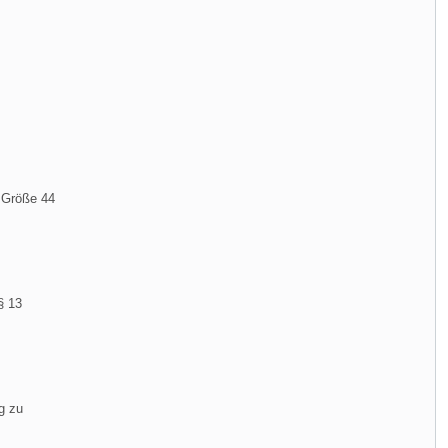
- Größe 44
§ 13
g zu