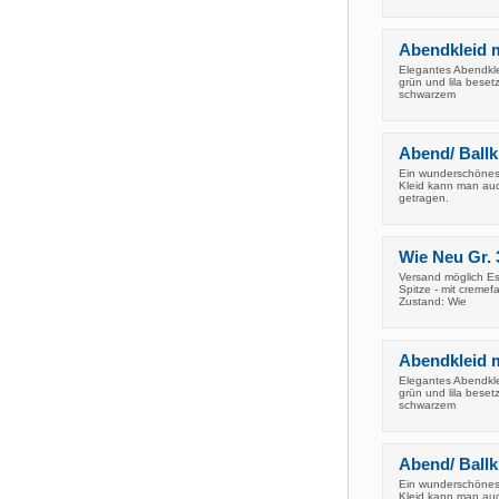
Abendkleid m
Elegantes Abendklei
grün und lila beset
schwarzem
Abend/ Ballk
Ein wunderschönes 
Kleid kann man auch
getragen.
Wie Neu Gr. 
Versand möglich Es 
Spitze - mit creme
Zustand: Wie
Abendkleid m
Elegantes Abendklei
grün und lila beset
schwarzem
Abend/ Ballk
Ein wunderschönes 
Kleid kann man auch