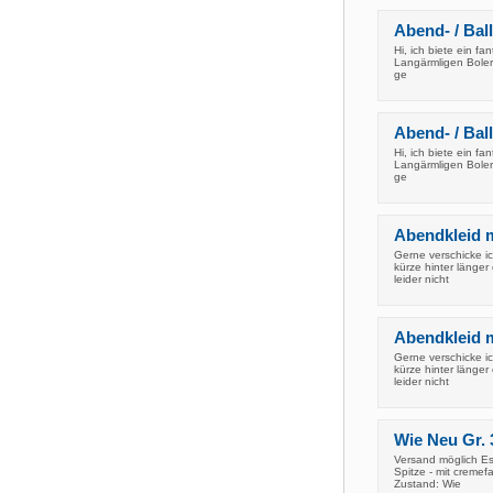
Abend- / Ball
Hi, ich biete ein fa
Langärmligen Boler
ge
Abend- / Ball
Hi, ich biete ein fa
Langärmligen Boler
ge
Abendkleid m
Gerne verschicke i
kürze hinter länge
leider nicht
Abendkleid m
Gerne verschicke i
kürze hinter länge
leider nicht
Wie Neu Gr. 
Versand möglich Es 
Spitze - mit creme
Zustand: Wie