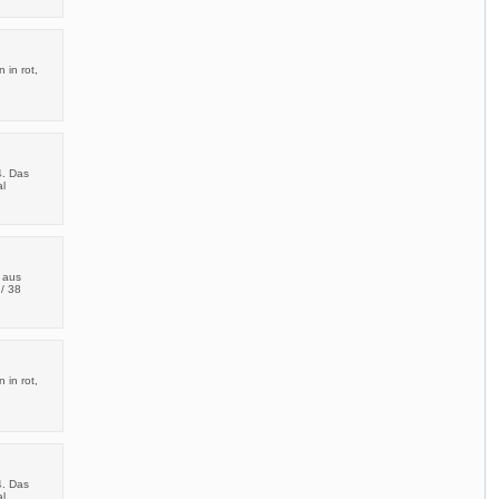
 in rot,
4. Das
al
t aus
/ 38
 in rot,
4. Das
al