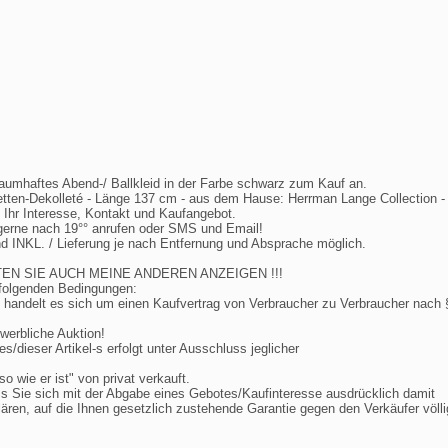
traumhaftes Abend-/ Ballkleid in der Farbe schwarz zum Kauf an.
lletten-Dekolleté - Länge 137 cm - aus dem Hause: Herrman Lange Collection 
f Ihr Interesse, Kontakt und Kaufangebot.
 gerne nach 19°° anrufen oder SMS und Email!
d INKL. / Lieferung je nach Entfernung und Absprache möglich.
TEN SIE AUCH MEINE ANDEREN ANZEIGEN !!!
 folgenden Bedingungen:
n handelt es sich um einen Kaufvertrag von Verbraucher zu Verbraucher nach 
werbliche Auktion!
s/dieser Artikel-s erfolgt unter Ausschluss jeglicher
so wie er ist" von privat verkauft.
s Sie sich mit der Abgabe eines Gebotes/Kaufinteresse ausdrücklich damit
lären, auf die Ihnen gesetzlich zustehende Garantie gegen den Verkäufer völli