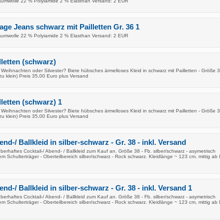
aumwolle 22 % Polyiamide 2 % Elasthan Versand: 2 EUR
age Jeans schwarz mit Pailletten Gr. 36 1
aumwolle 22 % Polyiamide 2 % Elasthan Versand: 2 EUR
lletten (schwarz)
r Weihnachten oder Silvester? Biete hübsches ärmelloses Kleid in schwarz mit Pailletten - Größe 3
zu klein) Preis 35,00 Euro plus Versand
lletten (schwarz) 1
r Weihnachten oder Silvester? Biete hübsches ärmelloses Kleid in schwarz mit Pailletten - Größe 3
zu klein) Preis 35,00 Euro plus Versand
end-/ Ballkleid in silber-schwarz - Gr. 38 - inkl. Versand
auberhaftes Cocktail-/ Abend- / Ballkleid zum Kauf an. Größe 38 - Fb. silber/schwarz - asymetrisch
em Schulterträger - Oberteilbereich silber/schwarz - Rock schwarz. Kleidlänge ~ 123 cm, mittig ab 
end-/ Ballkleid in silber-schwarz - Gr. 38 - inkl. Versand 1
auberhaftes Cocktail-/ Abend- / Ballkleid zum Kauf an. Größe 38 - Fb. silber/schwarz - asymetrisch
em Schulterträger - Oberteilbereich silber/schwarz - Rock schwarz. Kleidlänge ~ 123 cm, mittig ab 