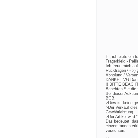
HI, ich biete ein 
Trägerkleid - Pai
Ich freue mich au
Rückfragen? - :-)
Abholung / Versan
DANKE - VG Dan
!! BITTE BEACH
Beachten Sie die
Bei dieser Auktio
BGB.
>Dies ist keine ge
>Der Verkauf diese
Gewährleistung.
>Der Artikel wird "
Das bedeutet, das
einverstanden erk
verzichten.