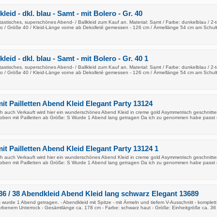
kleid - dkl. blau - Samt - mit Bolero - Gr. 40
ntastisches, superschönes Abend- / Ballkleid zum Kauf an. Material: Samt / Farbe: dunkelblau / 2-te
o / Größe 40 / Kleid-Länge vorne ab Dekolleté gemessen - 126 cm / Ärmellänge 54 cm am Schul
kleid - dkl. blau - Samt - mit Bolero - Gr. 40 1
ntastisches, superschönes Abend- / Ballkleid zum Kauf an. Material: Samt / Farbe: dunkelblau / 2-te
o / Größe 40 / Kleid-Länge vorne ab Dekolleté gemessen - 126 cm / Ärmellänge 54 cm am Schul
it Pailletten Abend Kleid Elegant Party 13124
ch auch Verkauft wird hier ein wunderschönes Abend Kleid in creme gold Asymmetrisch geschnitt
r oben mit Pailletten ab Größe: S Wurde 1 Abend lang getragen Da ich zu genommen habe passt 
it Pailletten Abend Kleid Elegant Party 13124 1
ch auch Verkauft wird hier ein wunderschönes Abend Kleid in creme gold Asymmetrisch geschnitt
r oben mit Pailletten ab Größe: S Wurde 1 Abend lang getragen Da ich zu genommen habe passt 
36 / 38 Abendkleid Abend Kleid lang schwarz Elegant 13689
wurde 1 Abend getragen. - Abendkleid mit Spitze - mit Ärmeln und tiefem V-Ausschnitt - komplet
farbenem Unterrock - Gesämtlänge ca. 178 cm - Farbe: schwarz haut - Größe: Einheitgröße ca. 36 