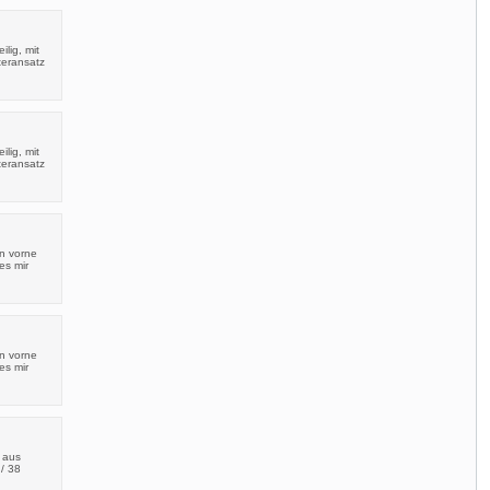
ilig, mit
teransatz
ilig, mit
teransatz
en vorne
es mir
en vorne
es mir
t aus
/ 38