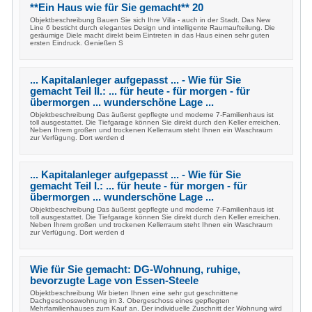
**Ein Haus wie für Sie gemacht** 20
Objektbeschreibung Bauen Sie sich Ihre Villa - auch in der Stadt. Das New
Line 6 besticht durch elegantes Design und intelligente Raumaufteilung. Die
geräumige Diele macht direkt beim Eintreten in das Haus einen sehr guten
ersten Eindruck. Genießen S
... Kapitalanleger aufgepasst ... - Wie für Sie
gemacht Teil II.: ... für heute - für morgen - für
übermorgen ... wunderschöne Lage ...
Objektbeschreibung Das äußerst gepflegte und moderne 7-Familienhaus ist
toll ausgestattet. Die Tiefgarage können Sie direkt durch den Keller erreichen.
Neben Ihrem großen und trockenen Kellerraum steht Ihnen ein Waschraum
zur Verfügung. Dort werden d
... Kapitalanleger aufgepasst ... - Wie für Sie
gemacht Teil I.: ... für heute - für morgen - für
übermorgen ... wunderschöne Lage ...
Objektbeschreibung Das äußerst gepflegte und moderne 7-Familienhaus ist
toll ausgestattet. Die Tiefgarage können Sie direkt durch den Keller erreichen.
Neben Ihrem großen und trockenen Kellerraum steht Ihnen ein Waschraum
zur Verfügung. Dort werden d
Wie für Sie gemacht: DG-Wohnung, ruhige,
bevorzugte Lage von Essen-Steele
Objektbeschreibung Wir bieten Ihnen eine sehr gut geschnittene
Dachgeschosswohnung im 3. Obergeschoss eines gepflegten
Mehrfamilienhauses zum Kauf an. Der individuelle Zuschnitt der Wohnung wird