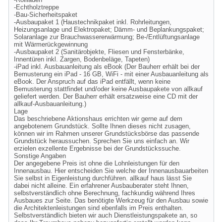
-Echtholztreppe
-Bau-Sicherheitspaket
-Ausbaupaket 1 (Haustechnikpaket inkl. Rohrleitungen,
Heizungsanlage und Elektropaket; Dämm- und Beplankungspaket;
Solaranlage zur Brauchwassererwärmung; Be-/Entlüftungsanlage
mit Wärmerückgewinnung
-Ausbaupaket 2 (Sanitärobjekte, Fliesen und Fensterbänke,
Innentüren inkl. Zargen, Bodenbeläge, Tapeten)
-iPad inkl. Ausbauanleitung als eBook (Der Bauherr erhält bei der
Bemusterung ein iPad - 16 GB, WiFi - mit einer Ausbauanleitung als
eBook. Der Anspruch auf das iPad entfällt, wenn keine
Bemusterung stattfindet und/oder keine Ausbaupakete von allkauf
geliefert werden. Der Bauherr erhält ersatzweise eine CD mit der
allkauf-Ausbauanleitung.)
Lage
Das beschriebene Aktionshaus errichten wir gerne auf dem
angebotenem Grundstück. Sollte Ihnen dieses nicht zusagen,
können wir im Rahmen unserer Grundstücksbörse das passende
Grundstück heraussuchen. Sprechen Sie uns einfach an. Wir
erzielen exzellente Ergebnisse bei der Grundstückssuche.
Sonstige Angaben
Der angegebene Preis ist ohne die Lohnleistungen für den
Innenausbau. Hier entscheiden Sie welche der Innenausbauarbeiten
Sie selbst in Eigenleistung durchführen. allkauf haus lässt Sie
dabei nicht alleine. Ein erfahrener Ausbauberater steht Ihnen,
selbstverständlich ohne Berechnung, fachkundig während Ihres
Ausbaues zur Seite. Das benötigte Werkzeug für den Ausbau sowie
die Architektenleistungen sind ebenfalls im Preis enthalten.
Selbstverständlich bieten wir auch Dienstleistungspakete an, so