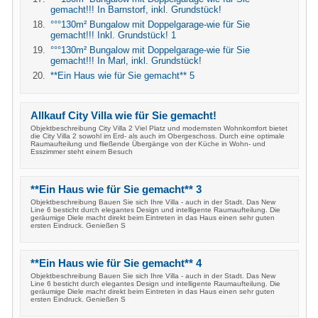
gemacht!!! In Barnstorf, inkl. Grundstück!
°°°130m² Bungalow mit Doppelgarage-wie für Sie
gemacht!!! Inkl. Grundstück! 1
°°°130m² Bungalow mit Doppelgarage-wie für Sie
gemacht!!! In Marl, inkl. Grundstück!
**Ein Haus wie für Sie gemacht** 5
Allkauf City Villa wie für Sie gemacht!
Objektbeschreibung City Villa 2 Viel Platz und modernsten Wohnkomfort bietet
die City Villa 2 sowohl im Erd- als auch im Obergeschoss. Durch eine optimale
Raumaufteilung und fließende Übergänge von der Küche in Wohn- und
Esszimmer steht einem Besuch
**Ein Haus wie für Sie gemacht** 3
Objektbeschreibung Bauen Sie sich Ihre Villa - auch in der Stadt. Das New
Line 6 besticht durch elegantes Design und intelligente Raumaufteilung. Die
geräumige Diele macht direkt beim Eintreten in das Haus einen sehr guten
ersten Eindruck. Genießen S
**Ein Haus wie für Sie gemacht** 4
Objektbeschreibung Bauen Sie sich Ihre Villa - auch in der Stadt. Das New
Line 6 besticht durch elegantes Design und intelligente Raumaufteilung. Die
geräumige Diele macht direkt beim Eintreten in das Haus einen sehr guten
ersten Eindruck. Genießen S