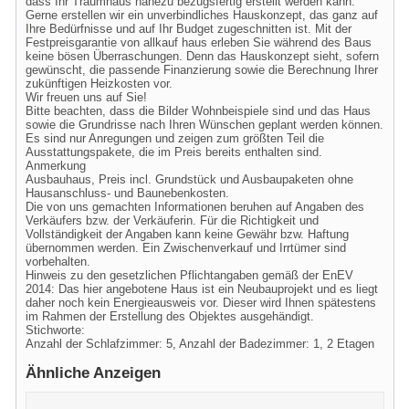
dass Ihr Traumhaus nahezu bezugsfertig erstellt werden kann.
Gerne erstellen wir ein unverbindliches Hauskonzept, das ganz auf
Ihre Bedürfnisse und auf Ihr Budget zugeschnitten ist. Mit der
Festpreisgarantie von allkauf haus erleben Sie während des Baus
keine bösen Überraschungen. Denn das Hauskonzept sieht, sofern
gewünscht, die passende Finanzierung sowie die Berechnung Ihrer
zukünftigen Heizkosten vor.
Wir freuen uns auf Sie!
Bitte beachten, dass die Bilder Wohnbeispiele sind und das Haus
sowie die Grundrisse nach Ihren Wünschen geplant werden können.
Es sind nur Anregungen und zeigen zum größten Teil die
Ausstattungspakete, die im Preis bereits enthalten sind.
Anmerkung
Ausbauhaus, Preis incl. Grundstück und Ausbaupaketen ohne
Hausanschluss- und Baunebenkosten.
Die von uns gemachten Informationen beruhen auf Angaben des
Verkäufers bzw. der Verkäuferin. Für die Richtigkeit und
Vollständigkeit der Angaben kann keine Gewähr bzw. Haftung
übernommen werden. Ein Zwischenverkauf und Irrtümer sind
vorbehalten.
Hinweis zu den gesetzlichen Pflichtangaben gemäß der EnEV
2014: Das hier angebotene Haus ist ein Neubauprojekt und es liegt
daher noch kein Energieausweis vor. Dieser wird Ihnen spätestens
im Rahmen der Erstellung des Objektes ausgehändigt.
Stichworte:
Anzahl der Schlafzimmer: 5, Anzahl der Badezimmer: 1, 2 Etagen
Ähnliche Anzeigen