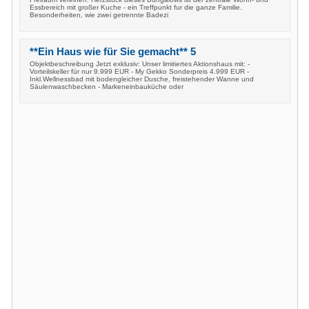
Essbereich mit großer Kuche - ein Treffpunkt fur die ganze Familie.
Besonderheiten, wie zwei getrennte Badezi
**Ein Haus wie für Sie gemacht** 5
Objektbeschreibung Jetzt exklusiv: Unser limitiertes Aktionshaus mit: -
Vorteilskeller für nur 9.999 EUR - My Gekko Sonderpreis 4.999 EUR -
Inkl.Wellnessbad mit bodengleicher Dusche, freistehender Wanne und
Säulenwaschbecken - Markeneinbauküche oder