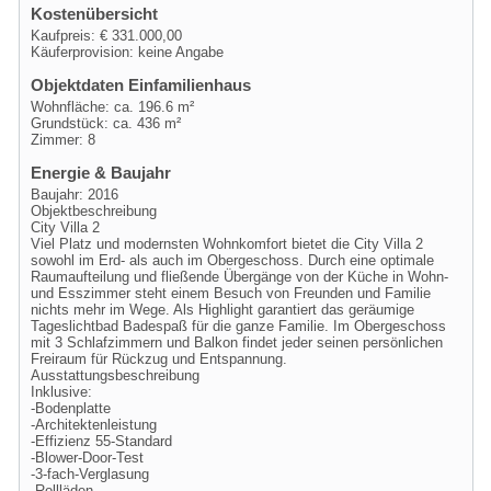
Kostenübersicht
Kaufpreis: € 331.000,00
Käuferprovision: keine Angabe
Objektdaten Einfamilienhaus
Wohnfläche: ca. 196.6 m²
Grundstück: ca. 436 m²
Zimmer: 8
Energie & Baujahr
Baujahr: 2016
Objektbeschreibung
City Villa 2
Viel Platz und modernsten Wohnkomfort bietet die City Villa 2
sowohl im Erd- als auch im Obergeschoss. Durch eine optimale
Raumaufteilung und fließende Übergänge von der Küche in Wohn-
und Esszimmer steht einem Besuch von Freunden und Familie
nichts mehr im Wege. Als Highlight garantiert das geräumige
Tageslichtbad Badespaß für die ganze Familie. Im Obergeschoss
mit 3 Schlafzimmern und Balkon findet jeder seinen persönlichen
Freiraum für Rückzug und Entspannung.
Ausstattungsbeschreibung
Inklusive:
-Bodenplatte
-Architektenleistung
-Effizienz 55-Standard
-Blower-Door-Test
-3-fach-Verglasung
-Rollläden