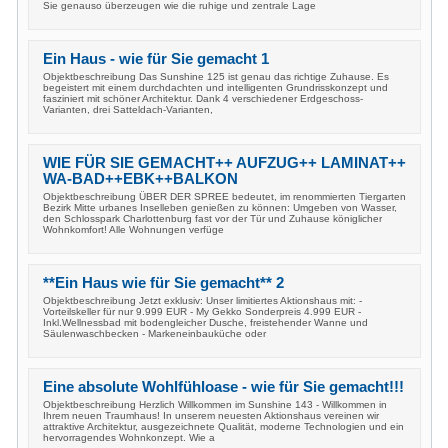
Sie genauso überzeugen wie die ruhige und zentrale Lage
Ein Haus - wie für Sie gemacht 1
Objektbeschreibung Das Sunshine 125 ist genau das richtige Zuhause. Es
begeistert mit einem durchdachten und intelligenten Grundrisskonzept und
fasziniert mit schöner Architektur. Dank 4 verschiedener Erdgeschoss-
Varianten, drei Satteldach-Varianten,
WIE FÜR SIE GEMACHT++ AUFZUG++ LAMINAT++
WA-BAD++EBK++BALKON
Objektbeschreibung ÜBER DER SPREE bedeutet, im renommierten Tiergarten
Bezirk Mitte urbanes Inselleben genießen zu können: Umgeben von Wasser,
den Schlosspark Charlottenburg fast vor der Tür und Zuhause königlicher
Wohnkomfort! Alle Wohnungen verfüge
**Ein Haus wie für Sie gemacht** 2
Objektbeschreibung Jetzt exklusiv: Unser limitiertes Aktionshaus mit: -
Vorteilskeller für nur 9.999 EUR - My Gekko Sonderpreis 4.999 EUR -
Inkl.Wellnessbad mit bodengleicher Dusche, freistehender Wanne und
Säulenwaschbecken - Markeneinbauküche oder
Eine absolute Wohlfühloase - wie für Sie gemacht!!!
Objektbeschreibung Herzlich Willkommen im Sunshine 143 - Willkommen in
Ihrem neuen Traumhaus! In unserem neuesten Aktionshaus vereinen wir
attraktive Architektur, ausgezeichnete Qualität, moderne Technologien und ein
hervorragendes Wohnkonzept. Wie a