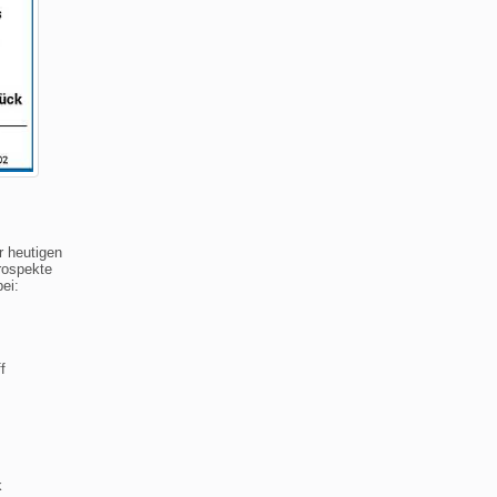
r heutigen
rospekte
ei:
f
k