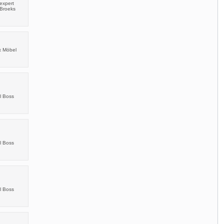
expert
 Broeks
x Möbel
I
l Boss
I
l Boss
I
l Boss