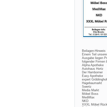
Beilagen-Hinweis
Einem Teil unsere
Ausgabe liegen P
folgender Firmen b
Alpha Apotheke
Autohaus Hortz
Der Hamborner
Easy Apotheke
expert Gröblinghof
Hagebaumarkt
Swertz
Media Markt
Möbel Boss
MediMax
NKD
XXXL Möbel Rüc