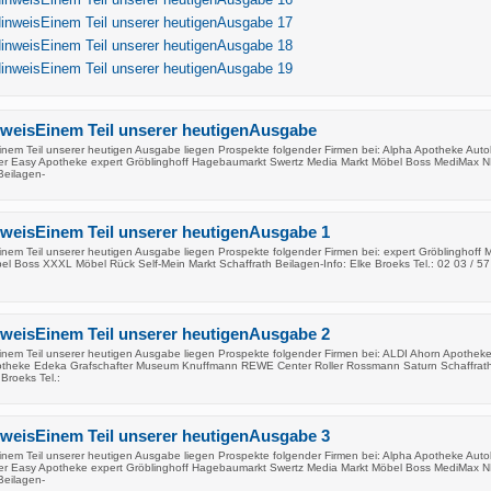
HinweisEinem Teil unserer heutigenAusgabe 17
HinweisEinem Teil unserer heutigenAusgabe 18
HinweisEinem Teil unserer heutigenAusgabe 19
nweisEinem Teil unserer heutigenAusgabe
inem Teil unserer heutigen Ausgabe liegen Prospekte folgender Firmen bei: Alpha Apotheke Aut
er Easy Apotheke expert Gröblinghoff Hagebaumarkt Swertz Media Markt Möbel Boss MediMax 
eilagen-
nweisEinem Teil unserer heutigenAusgabe 1
inem Teil unserer heutigen Ausgabe liegen Prospekte folgender Firmen bei: expert Gröblinghoff 
l Boss XXXL Möbel Rück Self-Mein Markt Schaffrath Beilagen-Info: Elke Broeks Tel.: 02 03 / 57
nweisEinem Teil unserer heutigenAusgabe 2
inem Teil unserer heutigen Ausgabe liegen Prospekte folgender Firmen bei: ALDI Ahorn Apothek
otheke Edeka Grafschafter Museum Knuffmann REWE Center Roller Rossmann Saturn Schaffrat
 Broeks Tel.:
nweisEinem Teil unserer heutigenAusgabe 3
inem Teil unserer heutigen Ausgabe liegen Prospekte folgender Firmen bei: Alpha Apotheke Aut
er Easy Apotheke expert Gröblinghoff Hagebaumarkt Swertz Media Markt Möbel Boss MediMax 
eilagen-