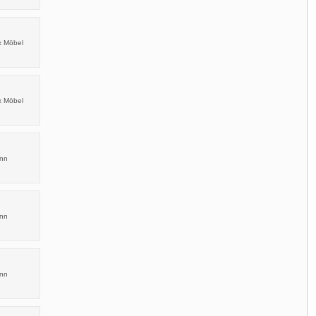
x Möbel
x Möbel
ann
ann
ann