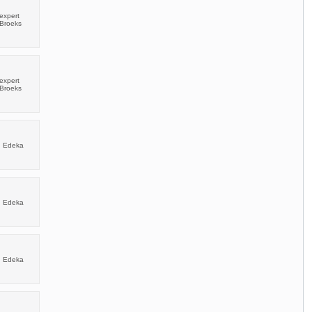
expert
 Broeks
expert
 Broeks
I Edeka
I Edeka
I Edeka