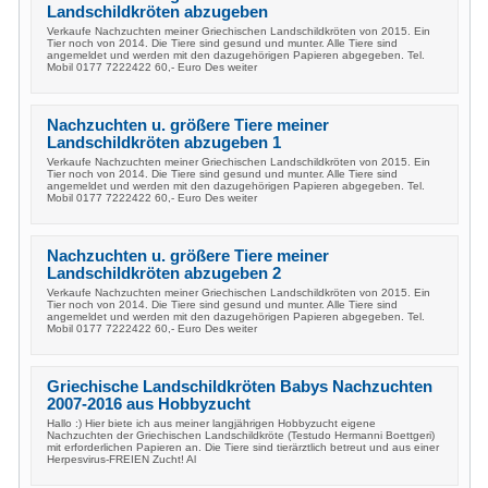
Landschildkröten abzugeben
Verkaufe Nachzuchten meiner Griechischen Landschildkröten von 2015. Ein
Tier noch von 2014. Die Tiere sind gesund und munter. Alle Tiere sind
angemeldet und werden mit den dazugehörigen Papieren abgegeben. Tel.
Mobil 0177 7222422 60,- Euro Des weiter
Nachzuchten u. größere Tiere meiner
Landschildkröten abzugeben 1
Verkaufe Nachzuchten meiner Griechischen Landschildkröten von 2015. Ein
Tier noch von 2014. Die Tiere sind gesund und munter. Alle Tiere sind
angemeldet und werden mit den dazugehörigen Papieren abgegeben. Tel.
Mobil 0177 7222422 60,- Euro Des weiter
Nachzuchten u. größere Tiere meiner
Landschildkröten abzugeben 2
Verkaufe Nachzuchten meiner Griechischen Landschildkröten von 2015. Ein
Tier noch von 2014. Die Tiere sind gesund und munter. Alle Tiere sind
angemeldet und werden mit den dazugehörigen Papieren abgegeben. Tel.
Mobil 0177 7222422 60,- Euro Des weiter
Griechische Landschildkröten Babys Nachzuchten
2007-2016 aus Hobbyzucht
Hallo :) Hier biete ich aus meiner langjährigen Hobbyzucht eigene
Nachzuchten der Griechischen Landschildkröte (Testudo Hermanni Boettgeri)
mit erforderlichen Papieren an. Die Tiere sind tierärztlich betreut und aus einer
Herpesvirus-FREIEN Zucht! Al