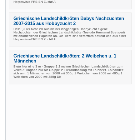
Herpesvirus-FREIEN Zucht! Al
Griechische Landschildkröten Babys Nachzuchten
2007-2015 aus Hobbyzucht 2
Hallo :) Hier biete ich aus meiner langjährigen Hobbyzucht eigene
Nachzuchten der Griechischen Landschildkröte (Testudo Hermanni Boettgeri)
mit erforderlichen Papieren an. Die Tiere sind tierärztlich betreut und aus einer
Herpesvirus-FREIEN Zucht! Al
Griechische Landschildkröten: 2 Weibchen u. 1
Männchen
Biete hier eine 3 er - Gruppe 1,2 meiner Griechischen Landschildkröten zum
Verkauf. Abgabe nur als Gruppe in Freilandhaltung mit Frühbeet. Es handelt
sich um : 1 Männchen von 2008 mit 350g 1 Weibchen von 2008 mit 485g 1
Weibchen von 2009 mit 380g Die