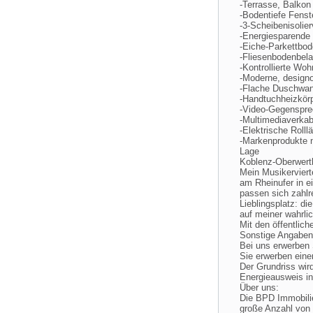
-Terrasse, Balkon
-Bodentiefe Fens
-3-Scheibenisolie
-Energiesparende
-Eiche-Parkettbo
-Fliesenbodenbel
-Kontrollierte Wo
-Moderne, designo
-Flache Duschwa
-Handtuchheizkör
-Video-Gegenspre
-Multimediaverk
-Elektrische Rolll
-Markenprodukte n
Lage
Koblenz-Oberwerth
Mein Musikerviert
am Rheinufer in 
passen sich zahlr
Lieblingsplatz: d
auf meiner wahrlic
Mit den öffentlich
Sonstige Angaben
Bei uns erwerben
Sie erwerben einen
Der Grundriss wird
Energieausweis in
Über uns:
Die BPD Immobilie
große Anzahl von 