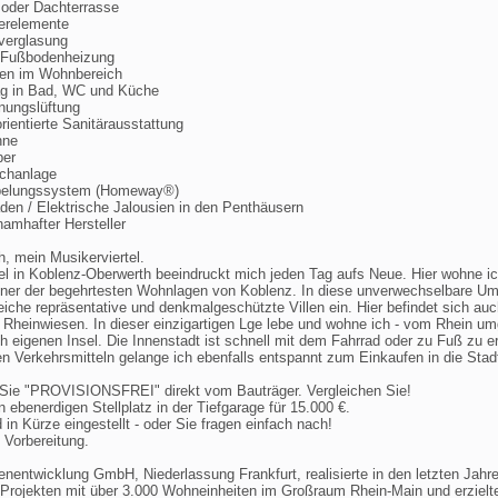
 oder Dachterrasse
terelemente
rverglasung
 Fußbodenheizung
den im Wohnbereich
ag in Bad, WC und Küche
hnungslüftung
rientierte Sanitärausstattung
nne
per
chanlage
abelungssystem (Homeway®)
äden / Elektrische Jalousien in den Penthäusern
amhafter Hersteller
, mein Musikerviertel.
el in Koblenz-Oberwerth beeindruckt mich jeden Tag aufs Neue. Hier wohne ic
einer der begehrtesten Wohnlagen von Koblenz. In diese unverwechselbare U
eiche repräsentative und denkmalgeschützte Villen ein. Hier befindet sich au
ie Rheinwiesen. In dieser einzigartigen Lge lebe und wohne ich - vom Rhein u
h eigenen Insel. Die Innenstadt ist schnell mit dem Fahrrad oder zu Fuß zu e
en Verkehrsmitteln gelange ich ebenfalls entspannt zum Einkaufen in die Stad
 Sie "PROVISIONSFREI" direkt vom Bauträger. Vergleichen Sie!
 ebenerdigen Stellplatz in der Tiefgarage für 15.000 €.
 in Kürze eingestellt - oder Sie fragen einfach nach!
 Vorbereitung.
nentwicklung GmbH, Niederlassung Frankfurt, realisierte in den letzten Jahr
Projekten mit über 3.000 Wohneinheiten im Großraum Rhein-Main und erzielt