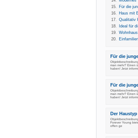
Modernes H
Für die ju
Haus mit E
Qualitativ
Ideal für 
Wohnhaus f
Einfamilie
Für die jung
Objektbeschreibung
man mehr? Einen ü
haben! Jetzt inform
Für die junge
Objektbeschreibung
man mehr? Einen ü
haben! Jetzt inform
Der Haustyp 
Objektbeschreibung
Forever Young biete
offen ge