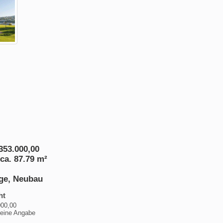
353.000,00
ca. 87.79 m²
age, Neubau
ht
000,00
keine Angabe