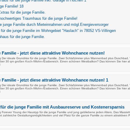
aus für die junge Familie inkl. Garage in Höchen 1
nge Familie! 18
xtras für die junge Familie.
 hochwertiges Traumhaus für die junge Familie!
die junge Familie durch Mieteinnahmen und mögl.Energieversorger
ür die junge Familie im Wohngebiet "Haslach" in 78052 VS-Villingen
nhaus für die junge Familie.
e Familie - jetzt diese attraktive Wohnchance nutzen!
 Der ideale Grundriss für die junge Familie. Zwei Schlafzimmer plus Wannenbad plus Duschbad. 
ber 30 qm großen Koch-/Wohn-/Essbereich. Einen schönen Westbalkon? Das können Sie hier al
i
 Familie - jetzt diese attraktive Wohnchance nutzen! 1
 Der ideale Grundriss für die junge Familie. Zwei Schlafzimmer plus Wannenbad plus Duschbad. 
ber 30 qm großen Koch-/Wohn-/Essbereich. Einen schönen Westbalkon? Das können Sie hier al
i
für die junge Familie mit Ausbaureserve und Kostenersparnis
 Forever Young der Haustyp für die junge Familie und jung gebliebene jeden Alters. Das Massiv
t zahlreiche Gestaltungsmöglichkeiten und viel Platz für die ganze Familie zu einem attraktiven P