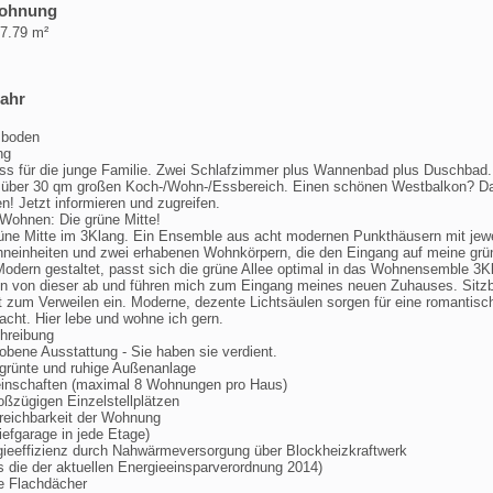
Wohnung
87.79 m²
jahr
sboden
ng
iss für die junge Familie. Zwei Schlafzimmer plus Wannenbad plus Duschbad.
über 30 qm großen Koch-/Wohn-/Essbereich. Einen schönen Westbalkon? D
en! Jetzt informieren und zugreifen.
Wohnen: Die grüne Mitte!
üne Mitte im 3Klang. Ein Ensemble aus acht modernen Punkthäusern mit jewe
hneinheiten und zwei erhabenen Wohnkörpern, die den Eingang auf meine grü
dern gestaltet, passt sich die grüne Allee optimal in das Wohnensemble 3Kl
n von dieser ab und führen mich zum Eingang meines neuen Zuhauses. Sitz
t zum Verweilen ein. Moderne, dezente Lichtsäulen sorgen für eine romantisc
cht. Hier lebe und wohne ich gern.
hreibung
bene Ausstattung - Sie haben sie verdient.
grünte und ruhige Außenanlage
inschaften (maximal 8 Wohnungen pro Haus)
oßzügigen Einzelstellplätzen
reichbarkeit der Wohnung
iefgarage in jede Etage)
rgieeffizienz durch Nahwärmeversorgung über Blockheizkraftwerk
s die der aktuellen Energieeinsparverordnung 2014)
e Flachdächer