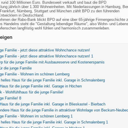
rund 100 Millionen Euro. Bundesweit verkauft und baut die BPD
lung jährlich über 1.300 Wohneinheiten. Mit Niederlassungen in Hamburg, Ber
 Frankfurt, Nürnberg, Stuttgart und München zählt BPD zu den führenden
ntwicklern in Deutschland.
ehmen der Rabo-Bank blickt BPD auf eine über 65-jährige Firmengeschichte 
es Handelns steht die "Gestaltung lebendiger Räume", also Wohn- und Leben
 Menschen langfristig wohl fühlen und harmonisch zusammenleben.
eigen
nge Familie - jetzt diese attraktive Wohnchance nutzen!
nge Familie - jetzt diese attraktive Wohnchance nutzen! 1
p für die junge Familie mit Ausbaureserve und Kostenersparnis
ür die junge Familie
unge Familie - Wohnen im schönen Lemberg
helles Haus für die junge Familie inkl. Garage in Schmalenberg
aus für die junge Familie inkl. Garage in Höchen
 - Wohlfühlhaus für die junge Familie!
nge Familie! 8
aus für die junge Familie inkl. Garage in Blieskastel - Bierbach
ndere Haus für die junge Familie in attraktiver Wohnlage von Beckum-Neube
nge Familie - Wohnen im schönen Lemberg 1
helles Haus für die junge Familie inkl. Garage in Schmalenberg 1