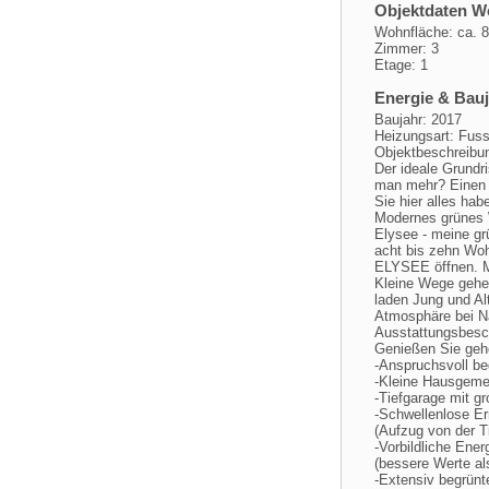
Objektdaten 
Wohnfläche: ca. 
Zimmer: 3
Etage: 1
Energie & Bau
Baujahr: 2017
Heizungsart: Fus
Objektbeschreibu
Der ideale Grundr
man mehr? Einen 
Sie hier alles hab
Modernes grünes 
Elysee - meine gr
acht bis zehn Wo
ELYSEE öffnen. Mo
Kleine Wege gehe
laden Jung und Al
Atmosphäre bei Na
Ausstattungsbesc
Genießen Sie geho
-Anspruchsvoll be
-Kleine Hausgeme
-Tiefgarage mit gr
-Schwellenlose Er
(Aufzug von der T
-Vorbildliche Ene
(bessere Werte al
-Extensiv begrünt