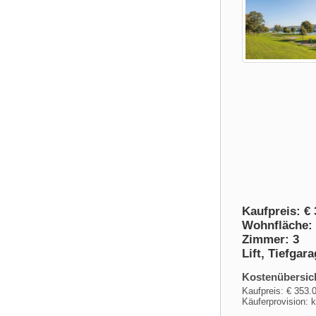
Kaufpreis: € 
Wohnfläche: 
Zimmer: 3
Lift, Tiefgar
Kostenübersic
Kaufpreis: € 353.
Käuferprovision: 