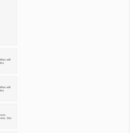
Was will
les
Was will
les
haus
reis. Der