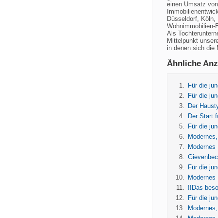
einen Umsatz von 
Immobilienentwick
Düsseldorf, Köln,
Wohnimmobilien-E
Als Tochteruntern
Mittelpunkt unser
in denen sich die
Ähnliche Anz
Für die ju
Für die ju
Der Hausty
Der Start f
Für die j
Modernes, 
Modernes H
Gievenbeck
Für die ju
Modernes H
!!Das beso
Für die ju
Modernes, 