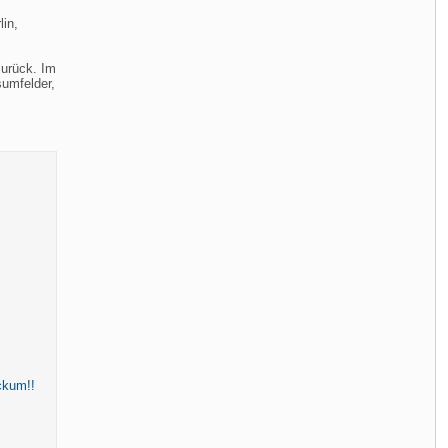
lin,
zurück. Im
sumfelder,
ckum!!