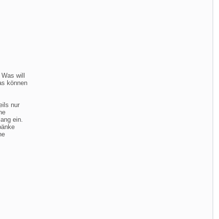
 Was will
as können
ils nur
ne
ang ein.
bänke
he