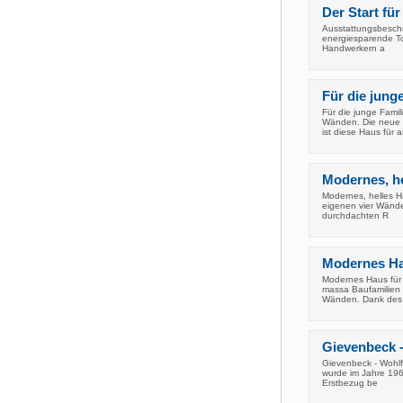
Der Start für
Ausstattungsbesch
energiesparende Tow
Handwerkern a
Für die jun
Für die junge Fam
Wänden. Die neue 
ist diese Haus für 
Modernes, he
Modernes, helles H
eigenen vier Wände
durchdachten R
Modernes Hau
Modernes Haus für 
massa Baufamilien
Wänden. Dank des
Gievenbeck -
Gievenbeck - Wohlf
wurde im Jahre 1961
Erstbezug be