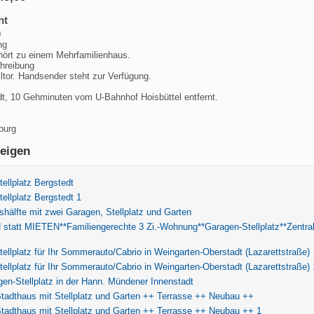
ht
,00
ng
hört zu einem Mehrfamilienhaus.
hreibung
lltor. Handsender steht zur Verfügung.
t, 10 Gehminuten vom U-Bahnhof Hoisbüttel entfernt.
burg
eigen
ellplatz Bergstedt
ellplatz Bergstedt 1
hälfte mit zwei Garagen, Stellplatz und Garten
statt MIETEN**Familiengerechte 3 Zi.-Wohnung**Garagen-Stellplatz**Zentra
ellplatz für Ihr Sommerauto/Cabrio in Weingarten-Oberstadt (Lazarettstraße)
ellplatz für Ihr Sommerauto/Cabrio in Weingarten-Oberstadt (Lazarettstraße) 
n-Stellplatz in der Hann. Mündener Innenstadt
tadthaus mit Stellplatz und Garten ++ Terrasse ++ Neubau ++
tadthaus mit Stellplatz und Garten ++ Terrasse ++ Neubau ++ 1