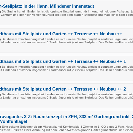
Stellplatz in der Hann. Mündener Innenstadt
Die Suche hat ein Ende hier ist die optimale Unterbringung für Ihr Auto, ein eigener Parkplatz, j
m Zentrum und dennoch verkehrsgünstig liegt der Tiefgaragen-Stellplatz innerhalb einer sehr gepf
thaus mit Stellplatz und Garten ++ Terrasse ++ Neubau ++
 Bei diesem Immobilienangebot handelt es sich um ein Neubauprojekt in zentraler Lage von Leip
 Alt-Lindenau entstehen insgesamt 6 Stadthäuser mit je einem Stellplatz. Das Reihenendhaus erhä
thaus mit Stellplatz und Garten ++ Terrasse ++ Neubau ++ 1
 Bei diesem Immobilienangebot handelt es sich um ein Neubauprojekt in zentraler Lage von Leip
 Alt-Lindenau entstehen insgesamt 6 Stadthäuser mit je einem Stellplatz. Das Reihenendhaus erhä
thaus mit Stellplatz und Garten ++ Terrasse ++ Neubau ++ 2
 Bei diesem Immobilienangebot handelt es sich um ein Neubauprojekt in zentraler Lage von Leip
 Alt-Lindenau entstehen insgesamt 6 Stadthäuser mit je einem Stellplatz. Das Reihenendhaus erhä
ravagantes 3-Zi-Raumkonzept in ZFH, 333 m² Gartengrund inkl. 
Wohlfühllage!
 Eine seltene Gelegenheit zur Mitgestaltung! Komfortable 3-Zimmer im 1. OG eines 2-Fam.-Haus
iniert die Effizienz einer Wohnung mit dem Lebenswert des großen Gartengrundstücks, und eine