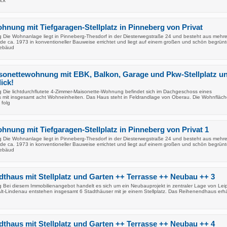
ick
nung mit Tiefgaragen-Stellplatz in Pinneberg von Privat
 Die Wohnanlage liegt in Pinneberg-Thesdorf in der Diesterwegstraße 24 und besteht aus mehr
e ca. 1973 in konventioneller Bauweise errichtet und liegt auf einem großen und schön begrün
Gebäud
sonettewohnung mit EBK, Balkon, Garage und Pkw-Stellplatz u
ick!
 Die lichtdurchflutete 4-Zimmer-Maisonette-Wohnung befindet sich im Dachgeschoss eines
 mit insgesamt acht Wohneinheiten. Das Haus steht in Feldrandlage von Oberau. Die Wohnfläch
 folg
nung mit Tiefgaragen-Stellplatz in Pinneberg von Privat 1
 Die Wohnanlage liegt in Pinneberg-Thesdorf in der Diesterwegstraße 24 und besteht aus mehr
e ca. 1973 in konventioneller Bauweise errichtet und liegt auf einem großen und schön begrün
Gebäud
thaus mit Stellplatz und Garten ++ Terrasse ++ Neubau ++ 3
 Bei diesem Immobilienangebot handelt es sich um ein Neubauprojekt in zentraler Lage von Leip
 Alt-Lindenau entstehen insgesamt 6 Stadthäuser mit je einem Stellplatz. Das Reihenendhaus erhä
thaus mit Stellplatz und Garten ++ Terrasse ++ Neubau ++ 4