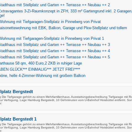
tadthaus mit Stellplatz und Garten ++ Terrasse ++ Neubau ++ 2
xtravagantes 3-Zi-Raumkonzept in ZFH, 333 m² Gartengrund inkl. 2 Garagen,
ge!
ohnung mit Tiefgaragen-Stellplatz in Pinneberg von Privat
aisonettewohnung mit EBK, Balkon, Garage und Pkw-Stellplatz und tollem
ohnung mit Tiefgaragen-Stellplatz in Pinneberg von Privat 1
tadthaus mit Stellplatz und Garten ++ Terrasse ++ Neubau ++ 3
tadthaus mit Stellplatz und Garten ++ Terrasse ++ Neubau ++ 4
tadthaus mit Stellplatz und Garten ++ Terrasse ++ Neubau ++ 5
rthause 58 qm, 460 Euro,2 ZKB in ruhiger Lage
ABEN GLÜCK*** EINMALIG*** JETZT FREI****
öne, helle 4-Zimmer-Wohnung mit großem Balkon
lplatz Bergstedt
 Die Tiefgarage gehört zu einem Mehrfamilienhaus. Ausstattungsbeschreibung Tiefgarage mit Rol
ur Verfügung. Lage Hamburg Bergstedt, 10 Gehminuten vom U-Bahnhof Hoisbüttel entfernt. Son
e:
lplatz Bergstedt 1
 Die Tiefgarage gehört zu einem Mehrfamilienhaus. Ausstattungsbeschreibung Tiefgarage mit Rol
ur Verfügung. Lage Hamburg Bergstedt, 10 Gehminuten vom U-Bahnhof Hoisbüttel entfernt. Son
e: