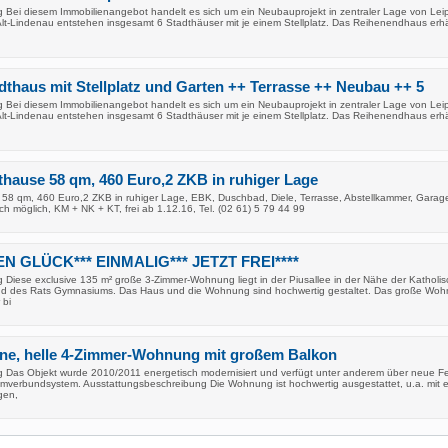
 Bei diesem Immobilienangebot handelt es sich um ein Neubauprojekt in zentraler Lage von Leip
 Alt-Lindenau entstehen insgesamt 6 Stadthäuser mit je einem Stellplatz. Das Reihenendhaus erhä
thaus mit Stellplatz und Garten ++ Terrasse ++ Neubau ++ 5
 Bei diesem Immobilienangebot handelt es sich um ein Neubauprojekt in zentraler Lage von Leip
 Alt-Lindenau entstehen insgesamt 6 Stadthäuser mit je einem Stellplatz. Das Reihenendhaus erhä
hause 58 qm, 460 Euro,2 ZKB in ruhiger Lage
58 qm, 460 Euro,2 ZKB in ruhiger Lage, EBK, Duschbad, Diele, Terrasse, Abstellkammer, Garag
ch möglich, KM + NK + KT, frei ab 1.12.16, Tel. (02 61) 5 79 44 99
EN GLÜCK*** EINMALIG*** JETZT FREI****
 Diese exclusive 135 m² große 3-Zimmer-Wohnung liegt in der Piusallee in der Nähe der Katholi
d des Rats Gymnasiums. Das Haus und die Wohnung sind hochwertig gestaltet. Das große Wo
 bi
e, helle 4-Zimmer-Wohnung mit großem Balkon
 Das Objekt wurde 2010/2011 energetisch modernisiert und verfügt unter anderem über neue F
erbundsystem. Ausstattungsbeschreibung Die Wohnung ist hochwertig ausgestattet, u.a. mit e
gen,