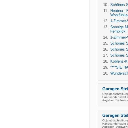
Schönes S
Neubau - E
Wohlfühlla
1-Zimmer-W
Sonnige M
Fernblick!
1-Zimmer-W
Schönes S
Schönes S
Schönes S
Koblenz-Ka
****SIE H
Wundersch
Garagen Stel
Objektbeschreibung
Handsender steht z
Angaben Stichwort
Garagen Stel
Objektbeschreibung
Handsender steht z
Angaben Stichwort