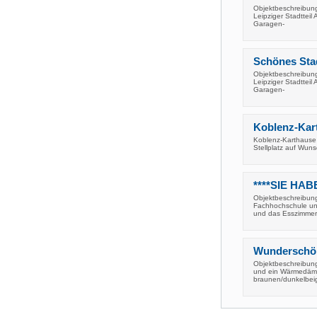
Objektbeschreibung
Leipziger Stadtteil
Garagen-
Schönes Stad
Objektbeschreibung
Leipziger Stadtteil
Garagen-
Koblenz-Kart
Koblenz-Karthause 
Stellplatz auf Wuns
****SIE HAB
Objektbeschreibung
Fachhochschule un
und das Esszimmer
Wunderschön
Objektbeschreibung
und ein Wärmedämmv
braunen/dunkelbei