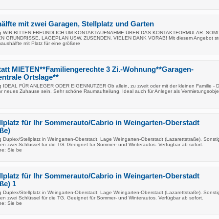
lfte mit zwei Garagen, Stellplatz und Garten
ung WIR BITTEN FREUNDLICH UM KONTAKTAUFNAHME ÜBER DAS KONTAKTFORMULAR. SOMI
N GRUNDRISSE, LAGEPLAN USW. ZUSENDEN. VIELEN DANK VORAB! Mit diesem Angebot stel
ushälfte mit Platz für eine größere
att MIETEN**Familiengerechte 3 Zi.-Wohnung**Garagen-
entrale Ortslage**
g IDEAL FÜR ANLEGER ODER EIGENNUTZER Ob allein, zu zweit oder mit der kleinen Familie - D
 neues Zuhause sein. Sehr schöne Raumaufteilung. Ideal auch für Anleger als Vermietungsobjek
lplatz für Ihr Sommerauto/Cabrio in Weingarten-Oberstadt
aße)
 Duplex/Stellplatz in Weingarten-Oberstadt, Lage Weingarten-Oberstadt (Lazarettstraße). Sonsti
en zwei Schlüssel für die TG. Geeignet für Sommer- und Winterautos. Verfügbar ab sofort.
ne: Sie be
lplatz für Ihr Sommerauto/Cabrio in Weingarten-Oberstadt
ße) 1
 Duplex/Stellplatz in Weingarten-Oberstadt, Lage Weingarten-Oberstadt (Lazarettstraße). Sonsti
en zwei Schlüssel für die TG. Geeignet für Sommer- und Winterautos. Verfügbar ab sofort.
ne: Sie be