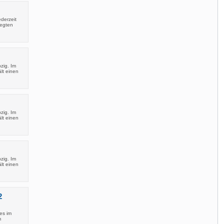
ederzeit
legten
zig. Im
lt einen
zig. Im
lt einen
zig. Im
lt einen
2
es im
m