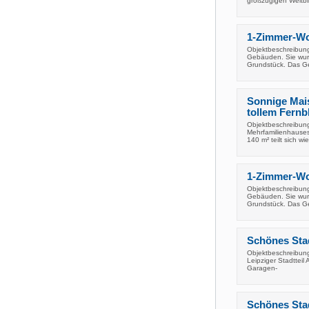
großzügigen Weitbl
1-Zimmer-Woh
Objektbeschreibung
Gebäuden. Sie wurd
Grundstück. Das 
Sonnige Mai
tollem Fernbl
Objektbeschreibung
Mehrfamilienhauses
140 m² teilt sich wie
1-Zimmer-Woh
Objektbeschreibung
Gebäuden. Sie wurd
Grundstück. Das 
Schönes Stad
Objektbeschreibung
Leipziger Stadtteil
Garagen-
Schönes Stad