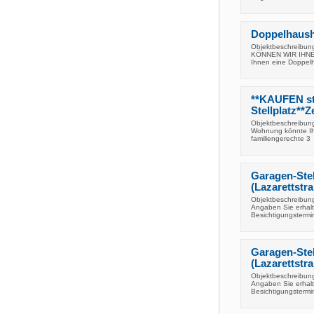
Doppelhaushä
Objektbeschreib
KÖNNEN WIR IHNE
Ihnen eine Doppelha
**KAUFEN st
Stellplatz**Z
Objektbeschreibun
Wohnung könnte Ihr
familiengerechte 3
Garagen-Stel
(Lazarettstr
Objektbeschreibung
Angaben Sie erhalt
Besichtigungstermi
Garagen-Stel
(Lazarettstra
Objektbeschreibung
Angaben Sie erhalt
Besichtigungstermi