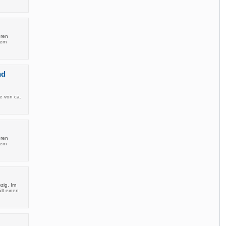
eren
tem
nd
e von ca.
eren
tem
zig. Im
lt einen