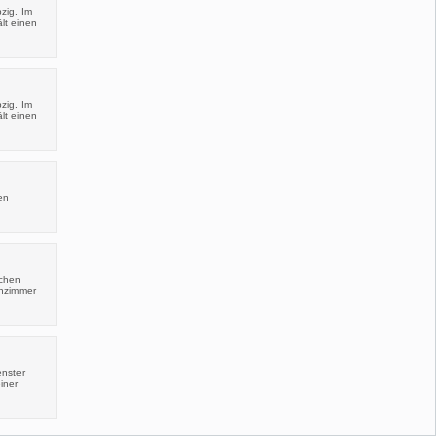
zig. Im
lt einen
zig. Im
lt einen
en
schen
hnzimmer
enster
iner