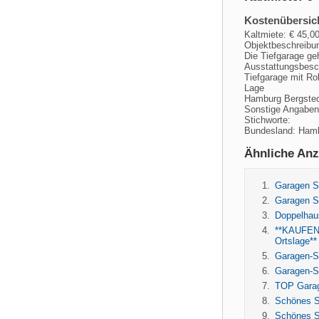
Kostenübersic
Kaltmiete: € 45
Objektbeschreibu
Die Tiefgarage ge
Ausstattungsbesc
Tiefgarage mit Ro
Lage
Hamburg Bergsted
Sonstige Angaben
Stichworte:
Bundesland: Ham
Ähnliche Anz
Garagen St
Garagen St
Doppelhaus
**KAUFEN 
Ortslage**
Garagen-St
Garagen-St
TOP Garage
Schönes S
Schönes S