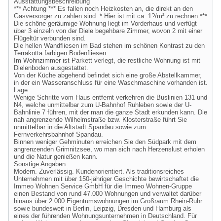
Ausstattungsbeschreibung
*** Achtung *** Es fallen noch Heizkosten an, die direkt an den
Gasversorger zu zahlen sind. * Hier ist mit ca. 1?/m² zu rechnen ***
Die schöne geräumige Wohnung liegt im Vorderhaus und verfügt
über 3 einzeln von der Diele begehbare Zimmer, wovon 2 mit einer
Flügeltür verbunden sind.
Die hellen Wandfliesen im Bad stehen im schönen Kontrast zu den
Terrakotta farbigen Bodenfliesen.
Im Wohnzimmer ist Parkett verlegt, die restliche Wohnung ist mit
Dielenboden ausgestattet.
Von der Küche abgehend befindet sich eine große Abstellkammer,
in der ein Wasseranschluss für eine Waschmaschine vorhanden ist.
Lage
Wenige Schritte vom Haus entfernt verkehren die Buslinien 131 und
N4, welche unmittelbar zum U-Bahnhof Ruhleben sowie der U-
Bahnlinie 7 führen, mit der man die ganze Stadt erkunden kann. Die
nah angrenzende Wilhelmstraße bzw. Klosterstraße führt Sie
unmittelbar in die Altstadt Spandau sowie zum
Fernverkehrsbahnhof Spandau.
Binnen weniger Gehminuten erreichen Sie den Südpark mit dem
angrenzenden Grimnitzsee, wo man sich nach Herzenslust erholen
und die Natur genießen kann.
Sonstige Angaben
Modern. Zuverlässig. Kundenorientiert. Als traditionsreiches
Unternehmen mit über 150-jähriger Geschichte bewirtschaftet die
Immeo Wohnen Service GmbH für die Immeo Wohnen-Gruppe
einen Bestand von rund 47.000 Wohnungen und verwaltet darüber
hinaus über 2.000 Eigentumswohnungen im Großraum Rhein-Ruhr
sowie bundesweit in Berlin, Leipzig, Dresden und Hamburg als
eines der führenden Wohnungsunternehmen in Deutschland. Für