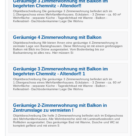
Geräumige 3 Zimmerwohnung mit Balkon im
begehrten Chemnitz - Altendorf!
Objektbeschreibung Die geräumige 3 Zimmerwohnung befindet sich im
1.Obergeschoss eines Mehrfamilienhauses. Eckdaten: - 3 Zimmer - ca. 60 m²
Wohnfläche - separate Küche - Tageslichtbad mit Wanne - Balkon -
Kellerabteil - Dachbodenkammer Lage Die Wohnu
Geräumige 4 Zimmerwohnung mit Balkon
Objektbeschreibung Wir bieten Ihnen eine geräumige 4 Zimmerwohnung in
zentraler Lage von Barsinghausen. Diese Wohnung ist mit einem großzügigen
Balkon mit Blick ins Grüne ausgestattet. Vom Bodenbelag bis zur
Badsanierung ist alles neu. Hier müssen Si
Geräumige 3 Zimmerwohnung mit Balkon im
begehrten Chemnitz - Altendorf! 1
Objektbeschreibung Die geräumige 3 Zimmerwohnung befindet sich im
1.Obergeschoss eines Mehrfamilienhauses. Eckdaten: - 3 Zimmer - ca. 60 m²
Wohnfläche - separate Küche - Tageslichtbad mit Wanne - Balkon -
Kellerabteil - Dachbodenkammer Lage Die Wohnu
Geräumige 2-Zimmerwohnung mit Balkon in
Zentrumslage zu vermieten !
Objektbeschreibung Die helle 2-Zimmerwohnung befindet sich im Erdgeschoss
des Mehrfamilienhauses. Alle Wohnbereiche sind mit Laminatfussboden und
Rollläden ausgestattet. Das geräumige Bad mit Wanne, Dusche und WC ist
komplett gefliest und mit einem S