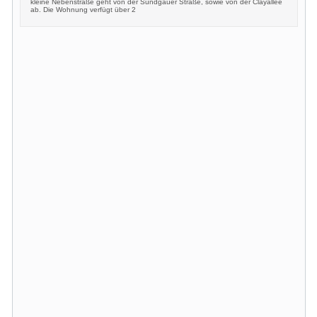
kleine Nebenstraße geht von der Sundgauer Straße, sowie von der Clayallee
ab. Die Wohnung verfügt über 2