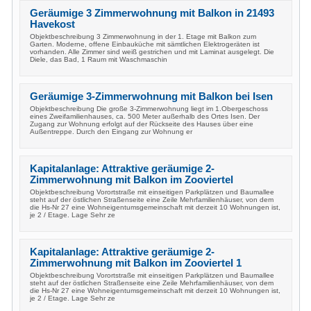
Geräumige 3 Zimmerwohnung mit Balkon in 21493
Havekost
Objektbeschreibung 3 Zimmerwohnung in der 1. Etage mit Balkon zum
Garten. Moderne, offene Einbauküche mit sämtlichen Elektrogeräten ist
vorhanden. Alle Zimmer sind weiß gestrichen und mit Laminat ausgelegt. Die
Diele, das Bad, 1 Raum mit Waschmaschin
Geräumige 3-Zimmerwohnung mit Balkon bei Isen
Objektbeschreibung Die große 3-Zimmerwohnung liegt im 1.Obergeschoss
eines Zweifamilienhauses, ca. 500 Meter außerhalb des Ortes Isen. Der
Zugang zur Wohnung erfolgt auf der Rückseite des Hauses über eine
Außentreppe. Durch den Eingang zur Wohnung er
Kapitalanlage: Attraktive geräumige 2-
Zimmerwohnung mit Balkon im Zooviertel
Objektbeschreibung Vorortstraße mit einseitigen Parkplätzen und Baumallee
steht auf der östlichen Straßenseite eine Zeile Mehrfamilienhäuser, von dem
die Hs-Nr 27 eine Wohneigentumsgemeinschaft mit derzeit 10 Wohnungen ist,
je 2 / Etage. Lage Sehr ze
Kapitalanlage: Attraktive geräumige 2-
Zimmerwohnung mit Balkon im Zooviertel 1
Objektbeschreibung Vorortstraße mit einseitigen Parkplätzen und Baumallee
steht auf der östlichen Straßenseite eine Zeile Mehrfamilienhäuser, von dem
die Hs-Nr 27 eine Wohneigentumsgemeinschaft mit derzeit 10 Wohnungen ist,
je 2 / Etage. Lage Sehr ze