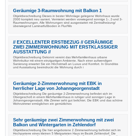
Geräumige 3-Raumwohnung mit Balkon 1
Objektbeschreibung Dieses in bester Wohnlage gelegene Wohnhaus wurde
2000 komplett neu saniert. Vermietet werden vorwiegend sonnige 1-, 2-und 3-
Raumwohnungen. Alle Wohnungen sind ausgestattet mit Zentralheizung/
überwiegend Laminatfußboden in Flur/Wo
// EXCELLENTER ERSTBEZUG // GERÄUMIGE
ZWEI ZIMMERWOHNUNG MIT ERSTKLASSIGER
AUSSTATTUNG //
Objektbeschreibung Gekonnt vereint das Mehrfamilienhaus urbane
Wohnkultur mit einem einzigartigen Ambiente. Nach einer aufwendigen
Sanierung erwartet Sie ein Höchstmaß an Luxus und Komfort. In Grundriss
und Ausstattung beeindruckt die Wohnung durch i
Geräumige 2-Zimmerwohnung mit EBK in
herrlicher Lage von Johanngeorgenstadt
Objektbeschreibung Die geräumige 2-Zimmerwohnung befindet sich im
Obergeschoß in einem Mehrfamilienhaus in ruhiger und sonniger Lage in
Johanngeorgenstadt. Alle Zimmer seht gut belichtet. Die EBK und das schöne
Wohnzimmer ermöglichen ein gemütliches
Sehr geräumige zwei Zimmerwohnung mit zwei
Balkon und Wintergarten in Zehlendorf
Objektbeschreibung Die hier angebotene 2 Zimmerwohnung befindet sich im
Hochparterre eines kleinen 5 Mietparteien Haus im Bezirk Zehlendorf. Die