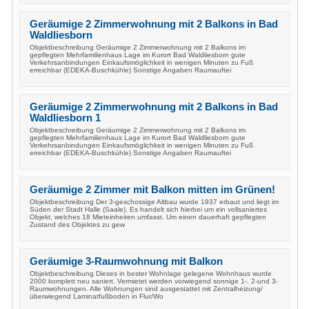
Geräumige 2 Zimmerwohnung mit 2 Balkons in Bad
Waldliesborn
Objektbeschreibung Geräumige 2 Zimmerwohnung mit 2 Balkons im
gepflegten Mehrfamilienhaus Lage im Kurort Bad Waldliesborn gute
Verkehrsanbindungen Einkaufsmöglichkeit in wenigen Minuten zu Fuß
erreichbar (EDEKA-Buschkühle) Sonstige Angaben Raumauftei
Geräumige 2 Zimmerwohnung mit 2 Balkons in Bad
Waldliesborn 1
Objektbeschreibung Geräumige 2 Zimmerwohnung mit 2 Balkons im
gepflegten Mehrfamilienhaus Lage im Kurort Bad Waldliesborn gute
Verkehrsanbindungen Einkaufsmöglichkeit in wenigen Minuten zu Fuß
erreichbar (EDEKA-Buschkühle) Sonstige Angaben Raumauftei
Geräumige 2 Zimmer mit Balkon mitten im Grünen!
Objektbeschreibung Der 3-geschossige Altbau wurde 1937 erbaut und liegt im
Süden der Stadt Halle (Saale). Es handelt sich hierbei um ein vollsaniertes
Objekt, welches 18 Mieteinheiten umfasst. Um einen dauerhaft gepflegten
Zustand des Objektes zu gew
Geräumige 3-Raumwohnung mit Balkon
Objektbeschreibung Dieses in bester Wohnlage gelegene Wohnhaus wurde
2000 komplett neu saniert. Vermietet werden vorwiegend sonnige 1-, 2-und 3-
Raumwohnungen. Alle Wohnungen sind ausgestattet mit Zentralheizung/
überwiegend Laminatfußboden in Flur/Wo