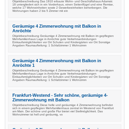
Objektbeschreibung Das 1910 erbaute Wohn- und Geschäftshaus Adamstr.
18 untergliedert sich in ein Vorderhaus, einen Seitenflügel und eine Remise,
welche 17 Wohneinheiten sowie 2 Gewerbeeinheiten beherbergen. Die
Wohnungen haben 2 bis 5 Zimmer mit ein
Geräumige 4 Zimmerwohnung mit Balkon in
Anröchte
Objektbeschreibung Geräumige 4 Zimmerwohnung mit Balkon im gepflegten
Mehrfamilienhaus Lage in Anröchte gute Verkehrsanbindungen
Einkaufsmöglichkeiten vor Ort Schulen und Kindergärten vor Ort Sonstige
Angaben Raumaufteilung: 1 Schlafzimmer 1 Wohnzimm
Geräumige 4 Zimmerwohnung mit Balkon in
Anröchte 1
Objektbeschreibung Geräumige 4 Zimmerwohnung mit Balkon im gepflegten
Mehrfamilienhaus Lage in Anröchte gute Verkehrsanbindungen
Einkaufsmöglichkeiten vor Ort Schulen und Kindergärten vor Ort Sonstige
Angaben Raumaufteilung: 1 Schlafzimmer 1 Wohnzimm
Frankfurt-Westend - Sehr schöne, geräumige 4-
Zimmerwohnung mit Balkon
Objektbeschreibung Diese helle und geräumige 4 Zimmerwohnung befindet
sich in einem gepflegten Mehrfamilienhaus zentral im Westend von Frankfurt
am Main. Der schöne und große Flur bietet viel Stellmöglichkeit. Das
Wohnzimmer ist hell und geräumig, vo