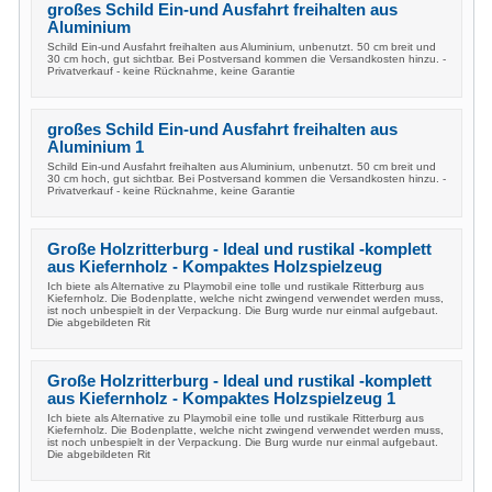
großes Schild Ein-und Ausfahrt freihalten aus
Aluminium
Schild Ein-und Ausfahrt freihalten aus Aluminium, unbenutzt. 50 cm breit und
30 cm hoch, gut sichtbar. Bei Postversand kommen die Versandkosten hinzu. -
Privatverkauf - keine Rücknahme, keine Garantie
großes Schild Ein-und Ausfahrt freihalten aus
Aluminium 1
Schild Ein-und Ausfahrt freihalten aus Aluminium, unbenutzt. 50 cm breit und
30 cm hoch, gut sichtbar. Bei Postversand kommen die Versandkosten hinzu. -
Privatverkauf - keine Rücknahme, keine Garantie
Große Holzritterburg - Ideal und rustikal -komplett
aus Kiefernholz - Kompaktes Holzspielzeug
Ich biete als Alternative zu Playmobil eine tolle und rustikale Ritterburg aus
Kiefernholz. Die Bodenplatte, welche nicht zwingend verwendet werden muss,
ist noch unbespielt in der Verpackung. Die Burg wurde nur einmal aufgebaut.
Die abgebildeten Rit
Große Holzritterburg - Ideal und rustikal -komplett
aus Kiefernholz - Kompaktes Holzspielzeug 1
Ich biete als Alternative zu Playmobil eine tolle und rustikale Ritterburg aus
Kiefernholz. Die Bodenplatte, welche nicht zwingend verwendet werden muss,
ist noch unbespielt in der Verpackung. Die Burg wurde nur einmal aufgebaut.
Die abgebildeten Rit