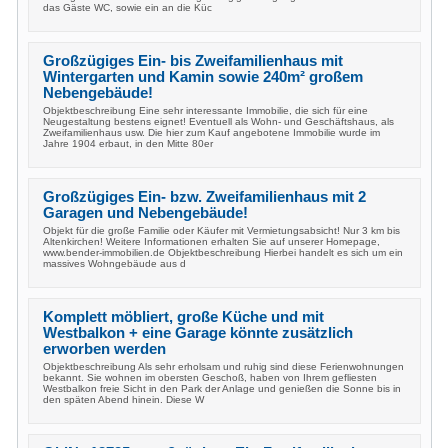
das Gäste WC, sowie ein an die Küc
Großzügiges Ein- bis Zweifamilienhaus mit
Wintergarten und Kamin sowie 240m² großem
Nebengebäude!
Objektbeschreibung Eine sehr interessante Immobilie, die sich für eine
Neugestaltung bestens eignet! Eventuell als Wohn- und Geschäftshaus, als
Zweifamilienhaus usw. Die hier zum Kauf angebotene Immobilie wurde im
Jahre 1904 erbaut, in den Mitte 80er
Großzügiges Ein- bzw. Zweifamilienhaus mit 2
Garagen und Nebengebäude!
Objekt für die große Familie oder Käufer mit Vermietungsabsicht! Nur 3 km bis
Altenkirchen! Weitere Informationen erhalten Sie auf unserer Homepage,
www.bender-immobilien.de Objektbeschreibung Hierbei handelt es sich um ein
massives Wohngebäude aus d
Komplett möbliert, große Küche und mit
Westbalkon + eine Garage könnte zusätzlich
erworben werden
Objektbeschreibung Als sehr erholsam und ruhig sind diese Ferienwohnungen
bekannt. Sie wohnen im obersten Geschoß, haben von Ihrem gefliesten
Westbalkon freie Sicht in den Park der Anlage und genießen die Sonne bis in
den späten Abend hinein. Diese W