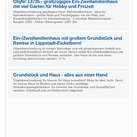
ObjNr:13735 - großzügiges Ein-Zweifamilienhaus
mit viel Garten für Hobby und Freizeit
Objektbeschreibung gepflegtes freist. Mehrfamilienhaus - ideal für
Naturliebhaber - großer Nutz-und Freizeitgarten mit viel Platz und
Einstellmöglichkeiten für Kleintierhaltung - 2 stöckige Massivbauweise -
Baujahr 1962 - Anbau Wintergarten 1987 Die
Ein-/Zweifamilienhaus mit großem Grundstück und
Remise in Lippstadt-Eickelborn!
Objektbeschreibung In ruhiger Wohnlage und mit gewachsenem Umfeld von
Lippstadt-Eickelborn können wir Ihnen dieses solide Ein-/Zweifamilienhaus mit
großem Grundstück und Remise anbieten. Das Haus ist frei und kann
kurzfristig übernommen werden. In fu
Grundstück und Haus - alles aus einer Hand
Objektbeschreibung So könnte Ihr Haus aussehen! Muss es aber nicht. Denn
Ihr massa Haus ist flexibel und bietet Ihnen vielfältige
Gestaltungsmöglichkeiten. So können Sie Grundrisse und Grundflächen
variabel, individuell und architektonisch mitgestalt