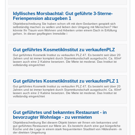
Idyllisches Morsbachtal: Gut geführte 3-Sterne-
Ferienpension abzugeben 1
Objektbeschreibung Sie haben schon oft mit dem Gedanken gespielt sich
selbständig machen zu wollen und lieben den Umgang mit Menschen? Hier
könnte Ihr Traum vom Wohnen und Arbeiten unter einem Dach in Erfüllung
gehen. In dieser gepflegten Immobilie i
Gut geführtes KosmetikInstitut zu verkaufenPLZ
Gut geführtes Kosmetik Institut zu verkaufen PLZ 47. Es besteht seit über 20
Jahren und ist immer komplett durch Stammkundschaft ausgebucht. Ca. 60m²
lassen auch eine 2 Kabine besetzen. Die Miete ist moderat. Das Institut ist
vollständig eingerichtet
Gut geführtes KosmetikInstitut zu verkaufenPLZ 1
Gut geführtes Kosmetik Institut zu verkaufen PLZ 47. Es besteht seit über 20
Jahren und ist immer komplett durch Stammkundschaft ausgebucht. Ca. 60m²
lassen auch eine 2 Kabine besetzen. Die Miete ist moderat. Das Institut ist
vollständig eingerichtet
Gut geführtes und bekanntes Restaurant - in
bevorzugter Wohnlage - zu vermieten
Objektbeschreibung Bei diesem Objekt bieten wir Ihnen ein bekanntes und
gut geführtes Restaurant zur Miete an. Es besticht durch eine gut bürgerliche
Küche und die Lage in einem stark frequentierten Stadtteil von Hildesheim - in
der direkten Umgebung