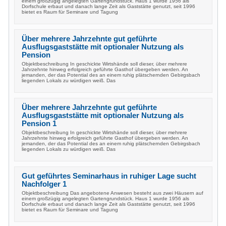
einem großzügig angelegten Gartengrundstück. Haus 1 wurde 1956 als
Dorfschule erbaut und danach lange Zeit als Gaststätte genutzt, seit 1996
bietet es Raum für Seminare und Tagung
Über mehrere Jahrzehnte gut geführte
Ausflugsgaststätte mit optionaler Nutzung als
Pension
Objektbeschreibung In geschickte Wirtshände soll dieser, über mehrere
Jahrzehnte hinweg erfolgreich geführte Gasthof übergeben werden. An
jemanden, der das Potential des an einem ruhig plätschernden Gebirgsbach
liegenden Lokals zu würdigen weiß. Das
Über mehrere Jahrzehnte gut geführte
Ausflugsgaststätte mit optionaler Nutzung als
Pension 1
Objektbeschreibung In geschickte Wirtshände soll dieser, über mehrere
Jahrzehnte hinweg erfolgreich geführte Gasthof übergeben werden. An
jemanden, der das Potential des an einem ruhig plätschernden Gebirgsbach
liegenden Lokals zu würdigen weiß. Das
Gut geführtes Seminarhaus in ruhiger Lage sucht
Nachfolger 1
Objektbeschreibung Das angebotene Anwesen besteht aus zwei Häusern auf
einem großzügig angelegten Gartengrundstück. Haus 1 wurde 1956 als
Dorfschule erbaut und danach lange Zeit als Gaststätte genutzt, seit 1996
bietet es Raum für Seminare und Tagung