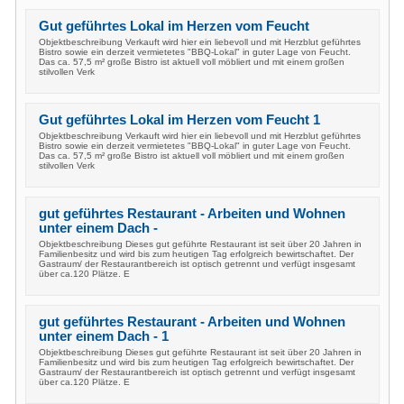
Gut geführtes Lokal im Herzen vom Feucht
Objektbeschreibung Verkauft wird hier ein liebevoll und mit Herzblut geführtes
Bistro sowie ein derzeit vermietetes "BBQ-Lokal" in guter Lage von Feucht.
Das ca. 57,5 m² große Bistro ist aktuell voll möbliert und mit einem großen
stilvollen Verk
Gut geführtes Lokal im Herzen vom Feucht 1
Objektbeschreibung Verkauft wird hier ein liebevoll und mit Herzblut geführtes
Bistro sowie ein derzeit vermietetes "BBQ-Lokal" in guter Lage von Feucht.
Das ca. 57,5 m² große Bistro ist aktuell voll möbliert und mit einem großen
stilvollen Verk
gut geführtes Restaurant - Arbeiten und Wohnen
unter einem Dach -
Objektbeschreibung Dieses gut geführte Restaurant ist seit über 20 Jahren in
Familienbesitz und wird bis zum heutigen Tag erfolgreich bewirtschaftet. Der
Gastraum/ der Restaurantbereich ist optisch getrennt und verfügt insgesamt
über ca.120 Plätze. E
gut geführtes Restaurant - Arbeiten und Wohnen
unter einem Dach - 1
Objektbeschreibung Dieses gut geführte Restaurant ist seit über 20 Jahren in
Familienbesitz und wird bis zum heutigen Tag erfolgreich bewirtschaftet. Der
Gastraum/ der Restaurantbereich ist optisch getrennt und verfügt insgesamt
über ca.120 Plätze. E