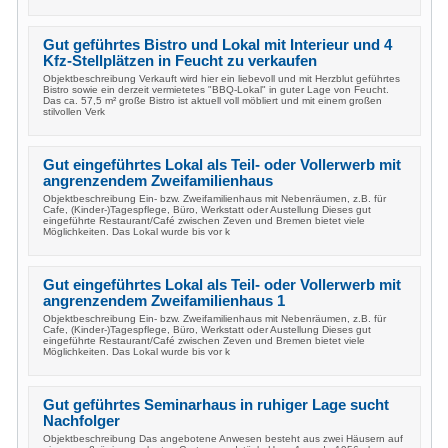
Gut geführtes Bistro und Lokal mit Interieur und 4
Kfz-Stellplätzen in Feucht zu verkaufen
Objektbeschreibung Verkauft wird hier ein liebevoll und mit Herzblut geführtes
Bistro sowie ein derzeit vermietetes "BBQ-Lokal" in guter Lage von Feucht.
Das ca. 57,5 m² große Bistro ist aktuell voll möbliert und mit einem großen
stilvollen Verk
Gut eingeführtes Lokal als Teil- oder Vollerwerb mit
angrenzendem Zweifamilienhaus
Objektbeschreibung Ein- bzw. Zweifamilienhaus mit Nebenräumen, z.B. für
Cafe, (Kinder-)Tagespflege, Büro, Werkstatt oder Austellung Dieses gut
eingeführte Restaurant/Café zwischen Zeven und Bremen bietet viele
Möglichkeiten. Das Lokal wurde bis vor k
Gut eingeführtes Lokal als Teil- oder Vollerwerb mit
angrenzendem Zweifamilienhaus 1
Objektbeschreibung Ein- bzw. Zweifamilienhaus mit Nebenräumen, z.B. für
Cafe, (Kinder-)Tagespflege, Büro, Werkstatt oder Austellung Dieses gut
eingeführte Restaurant/Café zwischen Zeven und Bremen bietet viele
Möglichkeiten. Das Lokal wurde bis vor k
Gut geführtes Seminarhaus in ruhiger Lage sucht
Nachfolger
Objektbeschreibung Das angebotene Anwesen besteht aus zwei Häusern auf