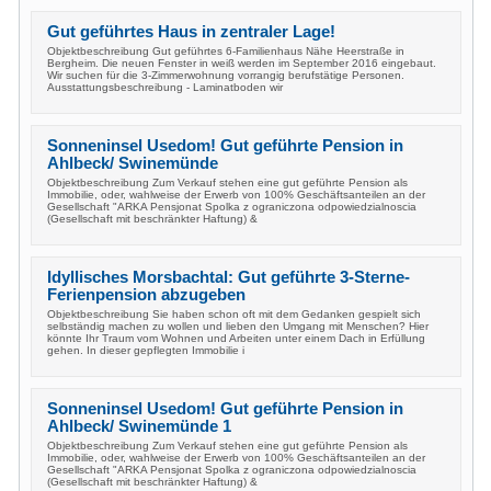
Gut geführtes Haus in zentraler Lage!
Objektbeschreibung Gut geführtes 6-Familienhaus Nähe Heerstraße in
Bergheim. Die neuen Fenster in weiß werden im September 2016 eingebaut.
Wir suchen für die 3-Zimmerwohnung vorrangig berufstätige Personen.
Ausstattungsbeschreibung - Laminatboden wir
Sonneninsel Usedom! Gut geführte Pension in
Ahlbeck/ Swinemünde
Objektbeschreibung Zum Verkauf stehen eine gut geführte Pension als
Immobilie, oder, wahlweise der Erwerb von 100% Geschäftsanteilen an der
Gesellschaft "ARKA Pensjonat Spolka z ograniczona odpowiedzialnoscia
(Gesellschaft mit beschränkter Haftung) &
Idyllisches Morsbachtal: Gut geführte 3-Sterne-
Ferienpension abzugeben
Objektbeschreibung Sie haben schon oft mit dem Gedanken gespielt sich
selbständig machen zu wollen und lieben den Umgang mit Menschen? Hier
könnte Ihr Traum vom Wohnen und Arbeiten unter einem Dach in Erfüllung
gehen. In dieser gepflegten Immobilie i
Sonneninsel Usedom! Gut geführte Pension in
Ahlbeck/ Swinemünde 1
Objektbeschreibung Zum Verkauf stehen eine gut geführte Pension als
Immobilie, oder, wahlweise der Erwerb von 100% Geschäftsanteilen an der
Gesellschaft "ARKA Pensjonat Spolka z ograniczona odpowiedzialnoscia
(Gesellschaft mit beschränkter Haftung) &