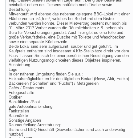
sep. Gäste-Toiletten sowie ein Lagerraum. Der große Gästeraum
beinhaltet neben des Tresens natürlich noch Tische sowie
Bestuhlung.
Mitverkauft wird ebenso das nebenan gelegene BBQ-Lokal mit einer
Fläche von ca. 54,5 m², welches bei Bedarf mit dem Bistro
verbunden werden könnte. Dieser Mietvertrag besteht nur noch bis
01. März 2017 Vorher wurden die Räumlichkeiten z.B. schon als
Büro für Versicherungen genutzt. Auch hier gibt es eine tolle und
große Verkaufstheke, eine Dusche mit Toilette und Waschbecken
sowie eine separate Küchenzeile.
Beide Lokal sind sehr aufgeräumt, sauber und gut geführt. Im
Kaufpreis enthalten sind insgesamt 4 Kfz-Stellplätze direkt vor dem
Haus. Lassen Sie sich bei einer persönlichen Besichtigung von den
vielfältigen Nutzungsmöglichkeiten dieses Objektes inspirieren.
Ausstattung
Lage
In der näheren Umgebung finden Sie u.a.:
Einkaufsmöglichkeiten für den täglichen Bedarf (Rewe, Aldi, Edeka)
Bäckereien ("Schaller" und "Fuchs") / Metzgereien
Cafés / Restaurants
Fotogeschäfte
Optiker
Bankfilialen /Post
gute Autobahnanbindung
Tankstellen
Baumärkte
Sonstige Angaben
Raumaufteilung Ausstatuung:
Bistro und BBQ-Geschäft (Gewerbeflächen sind auch anderweitig
nutzbar)