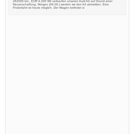
262000 km., EUR 4.200 Wir verkaufen unseren Audi A4 auf Grund einer
Neuanschaffung. Morgen (06.06.) werden wir den A4 abmelden. Eine
Probefahrt ist heute möglich. Der Wagen befindet si