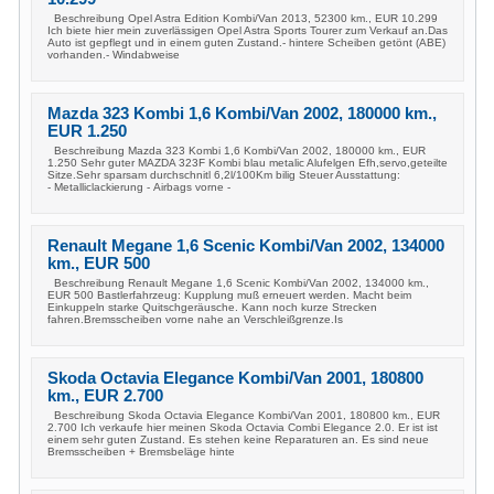
Beschreibung Opel Astra Edition Kombi/Van 2013, 52300 km., EUR 10.299
Ich biete hier mein zuverlässigen Opel Astra Sports Tourer zum Verkauf an.Das
Auto ist gepflegt und in einem guten Zustand.- hintere Scheiben getönt (ABE)
vorhanden.- Windabweise
Mazda 323 Kombi 1,6 Kombi/Van 2002, 180000 km.,
EUR 1.250
Beschreibung Mazda 323 Kombi 1,6 Kombi/Van 2002, 180000 km., EUR
1.250 Sehr guter MAZDA 323F Kombi blau metalic Alufelgen Efh,servo,geteilte
Sitze.Sehr sparsam durchschnitl 6,2l/100Km bilig Steuer Ausstattung:
- Metalliclackierung - Airbags vorne -
Renault Megane 1,6 Scenic Kombi/Van 2002, 134000
km., EUR 500
Beschreibung Renault Megane 1,6 Scenic Kombi/Van 2002, 134000 km.,
EUR 500 Bastlerfahrzeug: Kupplung muß erneuert werden. Macht beim
Einkuppeln starke Quitschgeräusche. Kann noch kurze Strecken
fahren.Bremsscheiben vorne nahe an Verschleißgrenze.Is
Skoda Octavia Elegance Kombi/Van 2001, 180800
km., EUR 2.700
Beschreibung Skoda Octavia Elegance Kombi/Van 2001, 180800 km., EUR
2.700 Ich verkaufe hier meinen Skoda Octavia Combi Elegance 2.0. Er ist ist
einem sehr guten Zustand. Es stehen keine Reparaturen an. Es sind neue
Bremsscheiben + Bremsbeläge hinte