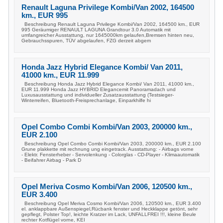
Renault Laguna Privilege Kombi/Van 2002, 164500
km., EUR 995
Beschreibung Renault Laguna Privilege Kombi/Van 2002, 164500 km., EUR
995 Geräumiger RENAULT LAGUNA Grandtour 3.0 Automatik mit
umfangreicher Ausstattung, nur 1645000km gelaufen,Bremsen hinten neu,
Gebrauchsspuren, TÜV abgelaufen, FZG derzeit abgem
Honda Jazz Hybrid Elegance Kombi/ Van 2011,
41000 km., EUR 11.999
Beschreibung Honda Jazz Hybrid Elegance Kombi/ Van 2011, 41000 km.,
EUR 11.999 Honda Jazz HYBRID Elegancemit Panoramadach und
Luxusausstattung und individueller Zusatzausstattung (Testsieger-
Winterreifen, Bluetooth-Freisprechanlage, Einparkhilfe hi
Opel Combo Combi Kombi/Van 2003, 200000 km.,
EUR 2.100
Beschreibung Opel Combo Combi Kombi/Van 2003, 200000 km., EUR 2.100
Grune plakkette mit rechnung ung eingetrack. Ausstattung: - Airbags vorne
- Elektr. Fensterheber - Servolenkung - Colorglas - CD-Player - Klimaautomatik
- Beifahrer Airbag - Park D
Opel Meriva Cosmo Kombi/Van 2006, 120500 km.,
EUR 3.400
Beschreibung Opel Meriva Cosmo Kombi/Van 2006, 120500 km., EUR 3.400
el. anklappbare Außenspiegel,Rücbank fenster und Heckklappe getönt, sehr
gepflegt, Polster Top!, leichte Kratzer im Lack, UNFALLFREI !!!, kleine Beule
rechter Kotflügel vorne, KEI