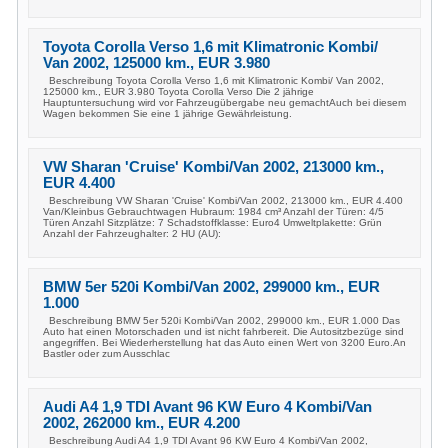
Toyota Corolla Verso 1,6 mit Klimatronic Kombi/
Van 2002, 125000 km., EUR 3.980
Beschreibung Toyota Corolla Verso 1,6 mit Klimatronic Kombi/ Van 2002,
125000 km., EUR 3.980 Toyota Corolla Verso Die 2 jährige
Hauptuntersuchung wird vor Fahrzeugübergabe neu gemachtAuch bei diesem
Wagen bekommen Sie eine 1 jährige Gewährleistung.
VW Sharan 'Cruise' Kombi/Van 2002, 213000 km.,
EUR 4.400
Beschreibung VW Sharan 'Cruise' Kombi/Van 2002, 213000 km., EUR 4.400
Van/Kleinbus Gebrauchtwagen Hubraum: 1984 cm³ Anzahl der Türen: 4/5
Türen Anzahl Sitzplätze: 7 Schadstoffklasse: Euro4 Umweltplakette: Grün
Anzahl der Fahrzeughalter: 2 HU (AU):
BMW 5er 520i Kombi/Van 2002, 299000 km., EUR
1.000
Beschreibung BMW 5er 520i Kombi/Van 2002, 299000 km., EUR 1.000 Das
Auto hat einen Motorschaden und ist nicht fahrbereit. Die Autositzbezüge sind
angegriffen. Bei Wiederherstellung hat das Auto einen Wert von 3200 Euro.An
Bastler oder zum Ausschlac
Audi A4 1,9 TDI Avant 96 KW Euro 4 Kombi/Van
2002, 262000 km., EUR 4.200
Beschreibung Audi A4 1,9 TDI Avant 96 KW Euro 4 Kombi/Van 2002,