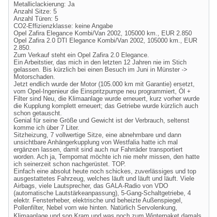
Metalliclackierung: Ja
Anzahl Sitze: 5
Anzahl Türen: 5
CO2-Effizienzklasse: keine Angabe
Opel Zafira Elegance Kombi/Van 2002, 105000 km., EUR 2.850
Opel Zafira 2.0 DTI Elegance Kombi/Van 2002, 105000 km., EUR
2.850.
Zum Verkauf steht ein Opel Zafira 2.0 Elegance.
Ein Arbeitstier, das mich in den letzten 12 Jahren nie im Stich
gelassen. Bis kürzlich bei einen Besuch im Juni in Münster ->
Motorschaden.
Jetzt endlich wurde der Motor (105.000 km mit Garantie) ersetzt,
vom Opel-Ingenieur die Einspritzpumpe neu programmiert, Öl +
Filter sind Neu, die Klimaanlage wurde erneuert, kurz vorher wurde
die Kupplung komplett erneuert; das Getriebe wurde kürzlich auch
schon getauscht.
Genial für seine Größe und Gewicht ist der Verbrauch, seltenst
komme ich über 7 Liter.
Sitzheizung, 7 vollwertige Sitze, eine abnehmbare und dann
unsichtbare Anhängerkupplung von Westfalia hatte ich mal
ergänzen lassen, damit sind auch nur Fahrräder transportiert
worden. Ach ja, Tempomat möchte ich nie mehr missen, den hatte
ich seinerzeit schon nachgerüstet. TOP.
Einfach eine absolut heute noch schickes, zuverlässiges und top
ausgestattetes Fahrzeug, welches läuft und läuft und läuft. Viele
Airbags, viele Lautsprecher, das GALA-Radio von VDO
(automatische Lautstärkeanpassung), 5-Gang-Schaltgetriebe, 4
elektr. Fensterheber, elektrische und beheizte Außenspiegel,
Pollenfilter, Nebel vorn wie hinten. Natürlich Servolenkung,
Klimaanlage und son Kram und was noch zum Winterpaket damals