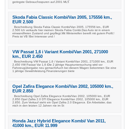
geringste Gebrauchsspuren auf.2001 ML5
Skoda Fabia Classic Kombi/Van 2005, 175556 km.,
EUR 2.500
Beschreibung Skoda Fabia Classic Kombi/Van 2005, 175556 km., EUR
2.500 Ich verkaufe hier meinen Skoda Fabia Combi.Das Auto ist in einem
einwandfreien Zustand und gepflegt.Mit Winterreifen bereift mit gutem Profil.!
Preis ist VB !Bei Interesse und /
VW Passat 1,6 i Variant Kombi/Van 2001, 271000
km., EUR 2.450
Beschreibung VW Passat 1,6 i Variant Kombi/Van 2001, 271000 km., EUR
2.450 VW Passat Var 1,6 iDie 2 jährige Hauptuntersuchung wird vor
Fahrzeugübergabe neu gemachtAuch bei diesem Wagen bekommen Sie eine
1 jährige Gewährleistung.Finanzierungen biete
Opel Zafira Elegance Kombi/Van 2002, 105000 km.,
EUR 2.850
Beschreibung Opel Zafira Elegance Kombi/Van 2002, 105000 km., EUR
2.850 Opel Zafira 2.0 DTI Elegance Kombi/Van 2002, 105000 km., EUR
2.850. Zum Verkauf steht ein Opel Zafira 2.0 Elegance. Ein Arbeitstier, das
mich in den letzten 12 Jahren nie im St
Honda Jazz Hybrid Elegance Kombi/ Van 2011,
41000 km., EUR 11.999