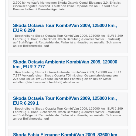
2.700 Ich verkaufe hier meinen Skoda Octavia Combi Elegance 2.0. Er ist ist
einem sehr guten Zustand. Es stehen keine Reparaturen an. Es sind neue
Bremsscheiben + Bremsbeläge hinte
Skoda Octavia Tour Kombi/Van 2009, 125000 km.,
EUR 6.299
Beschreibung Skoda Octavia Tour Kombi/Van 2009, 125000 km., EUR 6.299
Fahrzeug 1. Hand. Scheckheft, 9fach Bereifung (Sommer, Winter, Ersatzrad)
auf Stahlfelge mit Radzierblende. Farbe ist anthrazit-grau metallic. Schramme
an der Beifahrerseite, unf
Skoda Octavia Ambiente Kombi/Van 2009, 120000
km., EUR 7.777
Beschreibung Skoda Octavia Ambiente Kombi/Van 2009, 120000 km., EUR
7.777 Verkaufe einen Skoda Octavia TDI mit einer Gesamtfahrleistung von
225.000 km.Bei km 105.000 km hat das Fahrzeug einen neuen Motor
erhalten ( Nachweis im Scheckheft).abnehmbar
Skoda Octavia Tour Kombi/Van 2009, 125000 km.,
EUR 6.299 1
Beschreibung Skoda Octavia Tour Kombi/Van 2009, 125000 km., EUR 6.299
Fahrzeug 1. Hand. Scheckheft, 9fach Bereifung (Sommer, Winter, Ersatzrad)
auf Stahlfelge mit Radzierblende. Farbe ist anthrazit-grau metallic. Schramme
an der Beifahrerseite, unf
Skoda Fabia Elegance Kombi/Van 2009, 83600 km.,