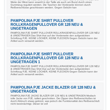
Weite der West kann sowohl in der Taille als auch am Bund durch einen
Gummizug reguliert werden. Die Taschen der Vordeseite können durch
Reißverschlüsse geschlossen werden. Gegen Gebühr kan
PAMPOLINA PJE SHIRT PULLOVER
ROLLKRAGENPULLOVER GR 128 NEU &
UNGETRAGEN
PAMPOLINA PJE SHIRT PULLOVER ROLLKRAGENPULLOVER GR 128 NEU
& UNGETRAGEN Das Shirt ihat auf der Vorderseite den aufgestickten
Schriftzug PJE. KEINE LÖCHER, KEINE FLECKEN Gegen Gebühr kann der
Artikel auch versandt werden.
PAMPOLINA PJE SHIRT PULLOVER
ROLLKRAGENPULLOVER GR 128 NEU &
UNGETRAGEN 1
PAMPOLINA PJE SHIRT PULLOVER ROLLKRAGENPULLOVER GR 128 NEU
& UNGETRAGEN Das Shirt ihat auf der Vorderseite den aufgestickten
Schriftzug PJE. KEINE LÖCHER, KEINE FLECKEN Gegen Gebühr kann der
Artikel auch versandt werden.
PAMPOLINA PJE JACKE BLAZER GR 128 NEU &
UNGETRAGEN
PAMPOLINA PJE JACKE BLAZER GR 128 NEU & UNGETRAGEN Modisch
tolle Jacke von PJE, tailiert geschnitten. Der Zipper des Reißverschlußes ist
durch Abbruch etwas gekürzt, was jedoch die Funktionalität des Reißverschluß
nicht beeinrächtigt. Dieser ist voll