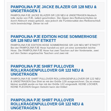
PAMPOLINA PJE JACKE BLAZER GR 128 NEU &
UNGETRAGEN 1
PAMPOLINA PJE JACKE BLAZER GR 128 NEU & UNGETRAGEN Modisch
tolle Jacke von PJE, tailiert geschnitten. Der Zipper des Reißverschlußes ist
durch Abbruch etwas gekürzt, was jedoch die Funktionalität des Reißverschluß
nicht beeinrächtigt. Dieser ist voll
PAMPOLINA PJE EDITION HOSE SOMMERHOSE
GR 128 NEU MIT ETIKETT
PAMPOLINA PJE EDITION HOSE SOMMERHOSE GR 128 NEU MIT ETIKETT
Bei der PAMPOLINA PJE Hose handelt es sich um eine sommerlich leichte
Hose. Die PAMPOLINA PJE Hose hat zwei Taschen auf der Vorderseite, zwei
auf den Seiten angebrachte Taschen und zwei mit
PAMPOLINA PJE SHIRT PULLOVER
ROLLKRAGENPULLOVER GR 122 NEU &
UNGETRAGEN
PAMPOLINA PJE SHIRT PULLOVER ROLLKRAGENPULLOVER GR 122 NEU
& UNGETRAGEN Das Shirt ist mit der Größe 128 ausgezeichnet. Da es etwas
kleiner ausfällt wurde es hier mit der Größe 122 eingestellt. KEINE LÖCHER,
KEINE FLECKEN Gegen Gebühr kann der Artikel
PAMPOLINA PJE SHIRT PULLOVER
ROLLKRAGENPULLOVER GR 122 NEU &
UNGETRAGEN 1