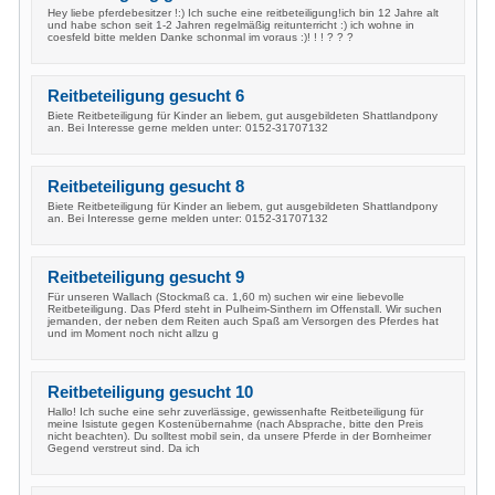
Hey liebe pferdebesitzer !:) Ich suche eine reitbeteiligung!ich bin 12 Jahre alt
und habe schon seit 1-2 Jahren regelmäßig reitunterricht :) ich wohne in
coesfeld bitte melden Danke schonmal im voraus :)! ! ! ? ? ?
Reitbeteiligung gesucht 6
Biete Reitbeteiligung für Kinder an liebem, gut ausgebildeten Shattlandpony
an. Bei Interesse gerne melden unter: 0152-31707132
Reitbeteiligung gesucht 8
Biete Reitbeteiligung für Kinder an liebem, gut ausgebildeten Shattlandpony
an. Bei Interesse gerne melden unter: 0152-31707132
Reitbeteiligung gesucht 9
Für unseren Wallach (Stockmaß ca. 1,60 m) suchen wir eine liebevolle
Reitbeteiligung. Das Pferd steht in Pulheim-Sinthern im Offenstall. Wir suchen
jemanden, der neben dem Reiten auch Spaß am Versorgen des Pferdes hat
und im Moment noch nicht allzu g
Reitbeteiligung gesucht 10
Hallo! Ich suche eine sehr zuverlässige, gewissenhafte Reitbeteiligung für
meine Isistute gegen Kostenübernahme (nach Absprache, bitte den Preis
nicht beachten). Du solltest mobil sein, da unsere Pferde in der Bornheimer
Gegend verstreut sind. Da ich