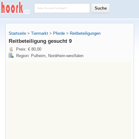
Startseite
>
Tiermarkt
>
Pferde
>
Reitbeteiligungen
Reitbeteiligung gesucht 9
Preis: € 80,00
Region: Pulheim, Nordrhein-westfalen