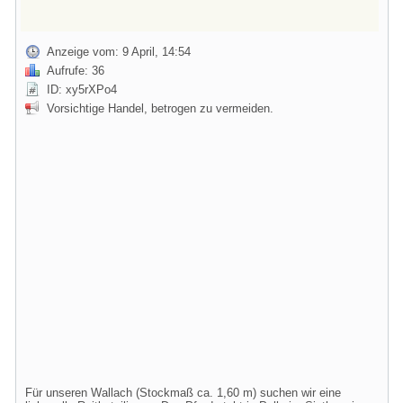
Anzeige vom: 9 April, 14:54
Aufrufe: 36
ID: xy5rXPo4
Vorsichtige Handel, betrogen zu vermeiden.
Für unseren Wallach (Stockmaß ca. 1,60 m) suchen wir eine