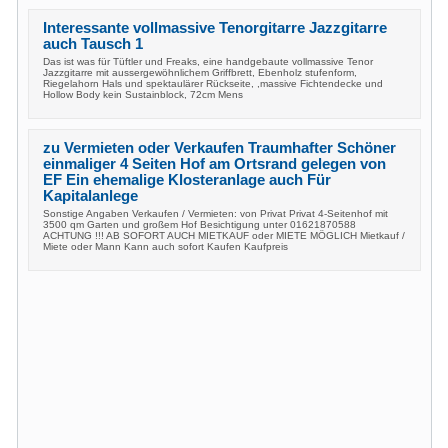
Interessante vollmassive Tenorgitarre Jazzgitarre
auch Tausch 1
Das ist was für Tüftler und Freaks, eine handgebaute vollmassive Tenor
Jazzgitarre mit aussergewöhnlichem Griffbrett, Ebenholz stufenform,
Riegelahorn Hals und spektaulärer Rückseite, ,massive Fichtendecke und
Hollow Body kein Sustainblock, 72cm Mens
zu Vermieten oder Verkaufen Traumhafter Schöner
einmaliger 4 Seiten Hof am Ortsrand gelegen von
EF Ein ehemalige Klosteranlage auch Für
Kapitalanlege
Sonstige Angaben Verkaufen / Vermieten: von Privat Privat 4-Seitenhof mit
3500 qm Garten und großem Hof Besichtigung unter 01621870588
ACHTUNG !!! AB SOFORT AUCH MIETKAUF oder MIETE MÖGLICH Mietkauf /
Miete oder Mann Kann auch sofort Kaufen Kaufpreis