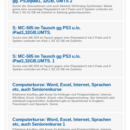
gg. PS3/Ipad1, 32GB, UMTS 2
Suche div. Grooveboxen und auch kleinere VA/Analog Synthesizer. Würde
gerne eine neuwertige Playstation3 mit 2 Pads und 6 Spielen und/oder ein
iPad 1 3G 32 GB mit Zubehör in Zahlung geben/tauschen.
S: MC-505 im Tausch gg PS3 u./o.
iPad1,32GB,UMTS.
Suche eine MC-505 im Tausch gegen eine Playstation3 mit 2 Pads und 6
Spielen und/oder ein iPad 1 3G 32 GB mit Zubehör.
S: MC-505 im Tausch gg PS3 u./o.
iPad1,32GB,UMTS. 1
Suche eine MC-505 im Tausch gegen eine Playstation3 mit 2 Pads und 6
Spielen und/oder ein iPad 1 3G 32 GB mit Zubehör.
Computerkurse: Word, Excel, Internet, Sprachen
etc, auch Seniorenkurse
Erfahrene Kauffrau gibt Kurse für Anfänger und Fortgeschrittene: Internet,
MS-Word, Excel, Outlook. Einzel- oder Gruppenschulung. Der Unterricht wird
individuell zugeschnitten. Außerdem gibt es Sprachkurse in Englisch,
Französisch und Spanisch. Gerne
Computerkurse: Word, Excel, Internet, Sprachen
etc, auch Seniorenkurse 1
Erfahrene Kauffrau gibt Kurse für Anfänger und Fortgeschrittene: Internet,