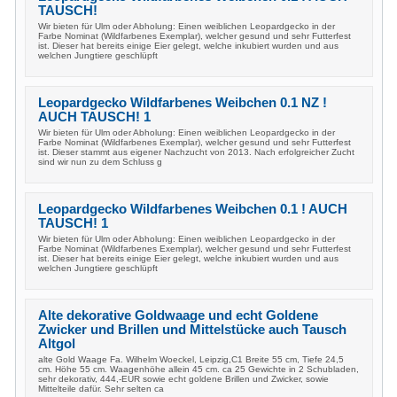
TAUSCH!
Wir bieten für Ulm oder Abholung: Einen weiblichen Leopardgecko in der
Farbe Nominat (Wildfarbenes Exemplar), welcher gesund und sehr Futterfest
ist. Dieser hat bereits einige Eier gelegt, welche inkubiert wurden und aus
welchen Jungtiere geschlüpft
Leopardgecko Wildfarbenes Weibchen 0.1 NZ !
AUCH TAUSCH! 1
Wir bieten für Ulm oder Abholung: Einen weiblichen Leopardgecko in der
Farbe Nominat (Wildfarbenes Exemplar), welcher gesund und sehr Futterfest
ist. Dieser stammt aus eigener Nachzucht von 2013. Nach erfolgreicher Zucht
sind wir nun zu dem Schluss g
Leopardgecko Wildfarbenes Weibchen 0.1 ! AUCH
TAUSCH! 1
Wir bieten für Ulm oder Abholung: Einen weiblichen Leopardgecko in der
Farbe Nominat (Wildfarbenes Exemplar), welcher gesund und sehr Futterfest
ist. Dieser hat bereits einige Eier gelegt, welche inkubiert wurden und aus
welchen Jungtiere geschlüpft
Alte dekorative Goldwaage und echt Goldene
Zwicker und Brillen und Mittelstücke auch Tausch
Altgol
alte Gold Waage Fa. Wilhelm Woeckel, Leipzig,C1 Breite 55 cm, Tiefe 24,5
cm. Höhe 55 cm. Waagenhöhe allein 45 cm. ca 25 Gewichte in 2 Schubladen,
sehr dekorativ, 444,-EUR sowie echt goldene Brillen und Zwicker, sowie
Mittelteile dafür. Sehr selten ca