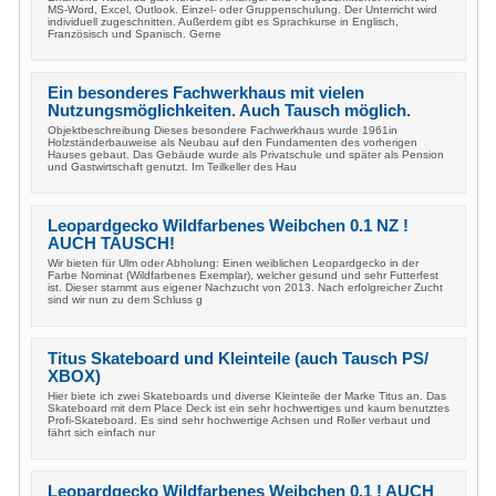
MS-Word, Excel, Outlook. Einzel- oder Gruppenschulung. Der Unterricht wird
individuell zugeschnitten. Außerdem gibt es Sprachkurse in Englisch,
Französisch und Spanisch. Gerne
Ein besonderes Fachwerkhaus mit vielen
Nutzungsmöglichkeiten. Auch Tausch möglich.
Objektbeschreibung Dieses besondere Fachwerkhaus wurde 1961in
Holzständerbauweise als Neubau auf den Fundamenten des vorherigen
Hauses gebaut. Das Gebäude wurde als Privatschule und später als Pension
und Gastwirtschaft genutzt. Im Teilkeller des Hau
Leopardgecko Wildfarbenes Weibchen 0.1 NZ !
AUCH TAUSCH!
Wir bieten für Ulm oder Abholung: Einen weiblichen Leopardgecko in der
Farbe Nominat (Wildfarbenes Exemplar), welcher gesund und sehr Futterfest
ist. Dieser stammt aus eigener Nachzucht von 2013. Nach erfolgreicher Zucht
sind wir nun zu dem Schluss g
Titus Skateboard und Kleinteile (auch Tausch PS/
XBOX)
Hier biete ich zwei Skateboards und diverse Kleinteile der Marke Titus an. Das
Skateboard mit dem Place Deck ist ein sehr hochwertiges und kaum benutztes
Profi-Skateboard. Es sind sehr hochwertige Achsen und Roller verbaut und
fährt sich einfach nur
Leopardgecko Wildfarbenes Weibchen 0.1 ! AUCH