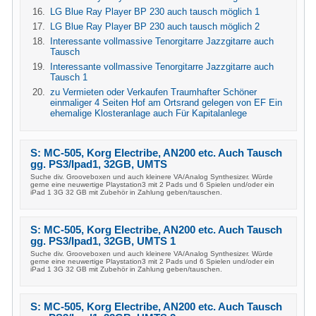
LG Blue Ray Player BP 230 auch tausch möglich 1
LG Blue Ray Player BP 230 auch tausch möglich 2
Interessante vollmassive Tenorgitarre Jazzgitarre auch
Tausch
Interessante vollmassive Tenorgitarre Jazzgitarre auch
Tausch 1
zu Vermieten oder Verkaufen Traumhafter Schöner
einmaliger 4 Seiten Hof am Ortsrand gelegen von EF Ein
ehemalige Klosteranlage auch Für Kapitalanlege
S: MC-505, Korg Electribe, AN200 etc. Auch Tausch
gg. PS3/Ipad1, 32GB, UMTS
Suche div. Grooveboxen und auch kleinere VA/Analog Synthesizer. Würde
gerne eine neuwertige Playstation3 mit 2 Pads und 6 Spielen und/oder ein
iPad 1 3G 32 GB mit Zubehör in Zahlung geben/tauschen.
S: MC-505, Korg Electribe, AN200 etc. Auch Tausch
gg. PS3/Ipad1, 32GB, UMTS 1
Suche div. Grooveboxen und auch kleinere VA/Analog Synthesizer. Würde
gerne eine neuwertige Playstation3 mit 2 Pads und 6 Spielen und/oder ein
iPad 1 3G 32 GB mit Zubehör in Zahlung geben/tauschen.
S: MC-505, Korg Electribe, AN200 etc. Auch Tausch