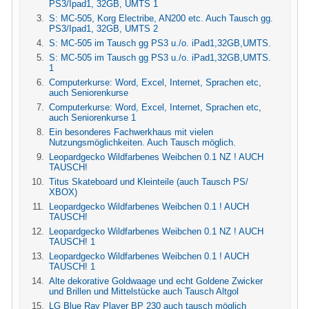
PS3/Ipad1, 32GB, UMTS 1
S: MC-505, Korg Electribe, AN200 etc. Auch Tausch gg.
PS3/Ipad1, 32GB, UMTS 2
S: MC-505 im Tausch gg PS3 u./o. iPad1,32GB,UMTS.
S: MC-505 im Tausch gg PS3 u./o. iPad1,32GB,UMTS.
1
Computerkurse: Word, Excel, Internet, Sprachen etc,
auch Seniorenkurse
Computerkurse: Word, Excel, Internet, Sprachen etc,
auch Seniorenkurse 1
Ein besonderes Fachwerkhaus mit vielen
Nutzungsmöglichkeiten. Auch Tausch möglich.
Leopardgecko Wildfarbenes Weibchen 0.1 NZ ! AUCH
TAUSCH!
Titus Skateboard und Kleinteile (auch Tausch PS/
XBOX)
Leopardgecko Wildfarbenes Weibchen 0.1 ! AUCH
TAUSCH!
Leopardgecko Wildfarbenes Weibchen 0.1 NZ ! AUCH
TAUSCH! 1
Leopardgecko Wildfarbenes Weibchen 0.1 ! AUCH
TAUSCH! 1
Alte dekorative Goldwaage und echt Goldene Zwicker
und Brillen und Mittelstücke auch Tausch Altgol
LG Blue Ray Player BP 230 auch tausch möglich