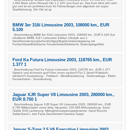
1.850 Biete einen Renault Clio 1.2 16V zum Kauf an. Das Auto fährt sich sehr
gut und ist ein perfektes Auto für Fahranfänger und allgemein ein super
Stadtfahrzeug. Der Clio ist sp
BMW 3er 316i Limousine 2003, 108000 km., EUR
5.100
Beschreibung BMW 3er 316i Limousine 2003, 108000 km., EUR 5.100 Gut
erhaltener BMW, 316 I Limousine Edition Lifestyle aus 1.
HandServolenkungScheckheftgepflegtZentralverriegelung mit
FunkschlüsselElektrische FensterheberElektrische SeitenspiegelAbb
Ford Ka Futura Limousine 2003, 118765 km., EUR
1.377 1
Beschreibung Ford Ka Futura Limousine 2003, 118765 km., EUR 1.377
Optisch und technisch gut!!!!Von Innen sauber!!!Tüv 2 Jahre!!!Faltdach-
eletrisch!!! Ausstattung: - Faltdach - Metalliclackierung - Seitenairbags - Elektr.
Fensterheber - Servolenkung
Jaguar XJR Super V8 Limousine 2003, 280000 km.,
EUR 8.750 1
Beschreibung Jaguar XJR Super V8 Limousine 2003, 280000 km., EUR
8.750 Wildschaden vorne links; Neupreis: 100.589,99Ausstattung: Sand
/Sable SV8 Lackierung: MidnightAusstattungselemente: Sand Rouche
Sable/Sand L ette Facia Dachhimmel Oatmeal Teppic
Jaguar S-Type 2,5 V6 Executive Limousine 2003,