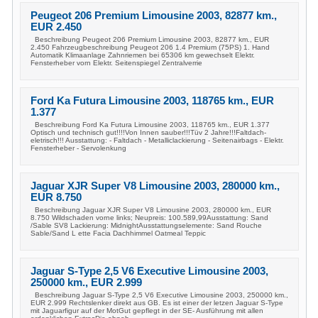
Peugeot 206 Premium Limousine 2003, 82877 km.,
EUR 2.450
Beschreibung Peugeot 206 Premium Limousine 2003, 82877 km., EUR
2.450 Fahrzeugbeschreibung Peugeot 206 1.4 Premium (75PS) 1. Hand
Automatik Klimaanlage Zahnriemen bei 65306 km gewechselt Elektr.
Fensterheber vorn Elektr. Seitenspiegel Zentralverrie
Ford Ka Futura Limousine 2003, 118765 km., EUR
1.377
Beschreibung Ford Ka Futura Limousine 2003, 118765 km., EUR 1.377
Optisch und technisch gut!!!!Von Innen sauber!!!Tüv 2 Jahre!!!Faltdach-
eletrisch!!! Ausstattung: - Faltdach - Metalliclackierung - Seitenairbags - Elektr.
Fensterheber - Servolenkung
Jaguar XJR Super V8 Limousine 2003, 280000 km.,
EUR 8.750
Beschreibung Jaguar XJR Super V8 Limousine 2003, 280000 km., EUR
8.750 Wildschaden vorne links; Neupreis: 100.589,99Ausstattung: Sand
/Sable SV8 Lackierung: MidnightAusstattungselemente: Sand Rouche
Sable/Sand L ette Facia Dachhimmel Oatmeal Teppic
Jaguar S-Type 2,5 V6 Executive Limousine 2003,
250000 km., EUR 2.999
Beschreibung Jaguar S-Type 2,5 V6 Executive Limousine 2003, 250000 km.,
EUR 2.999 Rechtslenker direkt aus GB. Es ist einer der letzen Jaguar S-Type
mit Jaguarfigur auf der MotGut gepflegt in der SE- Ausführung mit allen