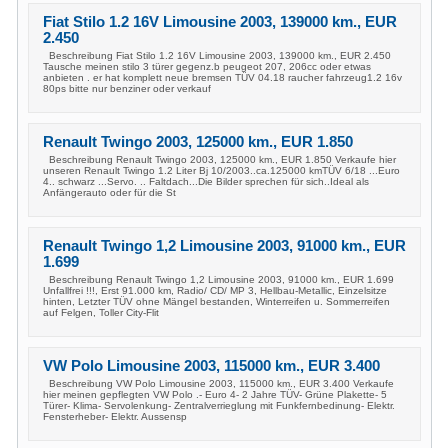
Fiat Stilo 1.2 16V Limousine 2003, 139000 km., EUR
2.450
Beschreibung Fiat Stilo 1.2 16V Limousine 2003, 139000 km., EUR 2.450
Tausche meinen stilo 3 türer gegenz.b peugeot 207, 206cc oder etwas
anbieten . er hat komplett neue bremsen TÜV 04.18 raucher fahrzeug1.2 16v
80ps bitte nur benziner oder verkauf
Renault Twingo 2003, 125000 km., EUR 1.850
Beschreibung Renault Twingo 2003, 125000 km., EUR 1.850 Verkaufe hier
unseren Renault Twingo 1.2 Liter Bj 10/2003..ca.125000 kmTÜV 6/18 ...Euro
4.. schwarz ...Servo. .. Faltdach...Die Bilder sprechen für sich..Ideal als
Anfängerauto oder für die St
Renault Twingo 1,2 Limousine 2003, 91000 km., EUR
1.699
Beschreibung Renault Twingo 1,2 Limousine 2003, 91000 km., EUR 1.699
Unfallfrei !!!, Erst 91.000 km, Radio/ CD/ MP 3, Hellbau-Metallic, Einzelsitze
hinten, Letzter TÜV ohne Mängel bestanden, Winterreifen u. Sommerreifen
auf Felgen, Toller City-Flit
VW Polo Limousine 2003, 115000 km., EUR 3.400
Beschreibung VW Polo Limousine 2003, 115000 km., EUR 3.400 Verkaufe
hier meinen gepflegten VW Polo .- Euro 4- 2 Jahre TÜV- Grüne Plakette- 5
Türer- Klima- Servolenkung- Zentralverrieglung mit Funkfernbedinung- Elektr.
Fensterheber- Elektr. Aussensp