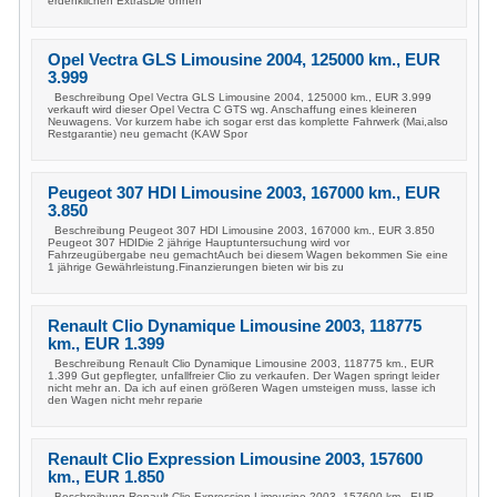
erdenklichen ExtrasDie ohneh
Opel Vectra GLS Limousine 2004, 125000 km., EUR
3.999
Beschreibung Opel Vectra GLS Limousine 2004, 125000 km., EUR 3.999
verkauft wird dieser Opel Vectra C GTS wg. Anschaffung eines kleineren
Neuwagens. Vor kurzem habe ich sogar erst das komplette Fahrwerk (Mai,also
Restgarantie) neu gemacht (KAW Spor
Peugeot 307 HDI Limousine 2003, 167000 km., EUR
3.850
Beschreibung Peugeot 307 HDI Limousine 2003, 167000 km., EUR 3.850
Peugeot 307 HDIDie 2 jährige Hauptuntersuchung wird vor
Fahrzeugübergabe neu gemachtAuch bei diesem Wagen bekommen Sie eine
1 jährige Gewährleistung.Finanzierungen bieten wir bis zu
Renault Clio Dynamique Limousine 2003, 118775
km., EUR 1.399
Beschreibung Renault Clio Dynamique Limousine 2003, 118775 km., EUR
1.399 Gut gepflegter, unfallfreier Clio zu verkaufen. Der Wagen springt leider
nicht mehr an. Da ich auf einen größeren Wagen umsteigen muss, lasse ich
den Wagen nicht mehr reparie
Renault Clio Expression Limousine 2003, 157600
km., EUR 1.850
Beschreibung Renault Clio Expression Limousine 2003, 157600 km., EUR