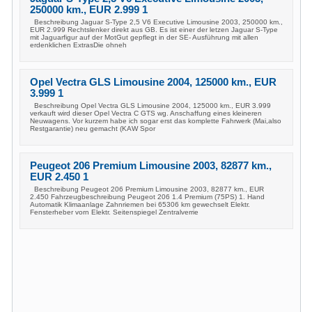
250000 km., EUR 2.999 1
Beschreibung Jaguar S-Type 2,5 V6 Executive Limousine 2003, 250000 km.,
EUR 2.999 Rechtslenker direkt aus GB. Es ist einer der letzen Jaguar S-Type
mit Jaguarfigur auf der MotGut gepflegt in der SE- Ausführung mit allen
erdenklichen ExtrasDie ohneh
Opel Vectra GLS Limousine 2004, 125000 km., EUR
3.999 1
Beschreibung Opel Vectra GLS Limousine 2004, 125000 km., EUR 3.999
verkauft wird dieser Opel Vectra C GTS wg. Anschaffung eines kleineren
Neuwagens. Vor kurzem habe ich sogar erst das komplette Fahrwerk (Mai,also
Restgarantie) neu gemacht (KAW Spor
Peugeot 206 Premium Limousine 2003, 82877 km.,
EUR 2.450 1
Beschreibung Peugeot 206 Premium Limousine 2003, 82877 km., EUR
2.450 Fahrzeugbeschreibung Peugeot 206 1.4 Premium (75PS) 1. Hand
Automatik Klimaanlage Zahnriemen bei 65306 km gewechselt Elektr.
Fensterheber vorn Elektr. Seitenspiegel Zentralverrie