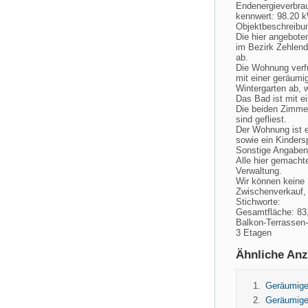
Endenergieverbra
kennwert: 98.20 
Objektbeschreibu
Die hier angebote
im Bezirk Zehlend
ab.
Die Wohnung verfü
mit einer geräumi
Wintergarten ab, w
Das Bad ist mit e
Die beiden Zimmer
sind gefliest.
Der Wohnung ist e
sowie ein Kindersp
Sonstige Angaben
Alle hier gemacht
Verwaltung.
Wir können keine 
Zwischenverkauf, 
Stichworte:
Gesamtfläche: 83,
Balkon-Terrassen-
3 Etagen
Ähnliche Anz
Geräumige
Geräumige