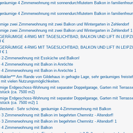
geräumige 4 Zimmerwohnung mit sonnendurchflutetem Balkon in familienfreun
geräumige 4 Zimmerwohnung mit sonnendurchflutetem Balkon in familienfreun
umige zwei Zimmerwohnung mit zwei Balkon und Wintergarten in Zehlendorf
mige zwei Zimmerwohnung mit zwei Balkon und Wintergarten in Zehlendorf 1
 GERÄUMIGE 4-RWG MIT TAGESLICHTBAD, BALKON UND LIFT IN LEIPZI
 €
 GERÄUMIGE 4-RWG MIT TAGESLICHTBAD, BALKON UND LIFT IN LEIPZI
 € 1
 2-Zimmerwohnung mit Essküche und Balkon!
 4 Zimmerwohnung mit Balkon in Anröchte
 4 Zimmerwohnung mit Balkon in Anröchte 1
Makler*** Am Rande von Gildehaus in gefragte Lage, sehr geräumiges freist
mit vielen Nutzungsmöglichkeiten.
umige Erdgeschoss-Wohnung mit separater Doppelgarage, Garten mit Terrass
stück (ca. 7500 m2)
umige Erdgeschoss-Wohnung mit separater Doppelgarage, Garten mit Terrass
stück (ca. 7500 m2) 1
-Westend - Sehr schöne, geräumige 4-Zimmerwohnung mit Balkon
 3 Zimmerwohnung mit Balkon im begehrten Chemnitz - Altendorf!
 3 Zimmerwohnung mit Balkon im begehrten Chemnitz - Altendorf! 1
 4 Zimmerwohnung mit Balkon