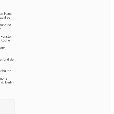
ien Haus
ayallee
ung ist
r
 Fenster.
e Küche
atz,
er/und der
ehalten.
ne: 2,
d: Berlin,