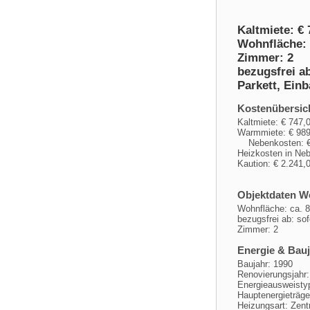
Kaltmiete: € 
Wohnfläche: 
Zimmer: 2
bezugsfrei ab
Parkett, Einb
Kostenübersic
Kaltmiete: € 74
Warmmiete: € 989
Nebenkosten: €
Heizkosten in Neb
Kaution: € 2.241,
Objektdaten 
Wohnfläche: ca. 
bezugsfrei ab: sof
Zimmer: 2
Energie & Bau
Baujahr: 1990
Renovierungsjahr:
Energieausweisty
Hauptenergieträg
Heizungsart: Zent