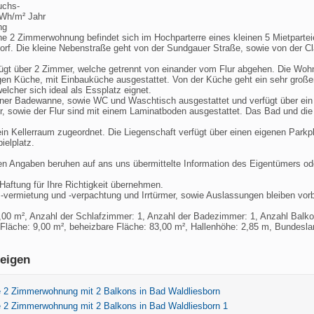
uchs-
kWh/m² Jahr
ng
ne 2 Zimmerwohnung befindet sich im Hochparterre eines kleinen 5 Mietparte
orf. Die kleine Nebenstraße geht von der Sundgauer Straße, sowie von der Cl
gt über 2 Zimmer, welche getrennt von einander vom Flur abgehen. Die Wohn
gen Küche, mit Einbauküche ausgestattet. Von der Küche geht ein sehr große
elcher sich ideal als Essplatz eignet.
iner Badewanne, sowie WC und Waschtisch ausgestattet und verfügt über ein
, sowie der Flur sind mit einem Laminatboden ausgestattet. Das Bad und di
in Kellerraum zugeordnet. Die Liegenschaft verfügt über einen eigenen Parkpl
ielplatz.
en Angaben beruhen auf ans uns übermittelte Information des Eigentümers od
Haftung für Ihre Richtigkeit übernehmen.
-vermietung und -verpachtung und Irrtürmer, sowie Auslassungen bleiben vorb
00 m², Anzahl der Schlafzimmer: 1, Anzahl der Badezimmer: 1, Anzahl Balko
Fläche: 9,00 m², beheizbare Fläche: 83,00 m², Hallenhöhe: 2,85 m, Bundeslan
eigen
 2 Zimmerwohnung mit 2 Balkons in Bad Waldliesborn
 2 Zimmerwohnung mit 2 Balkons in Bad Waldliesborn 1