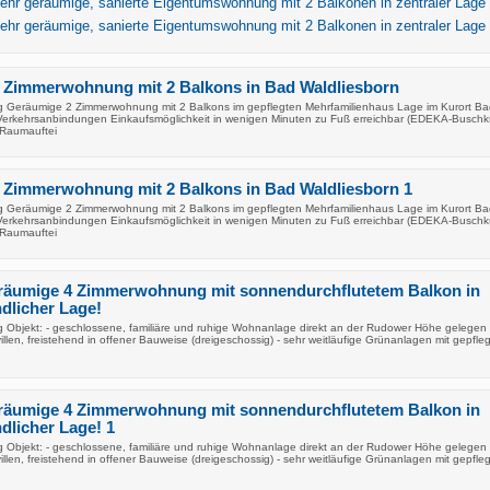
hr geräumige, sanierte Eigentumswohnung mit 2 Balkonen in zentraler Lage
hr geräumige, sanierte Eigentumswohnung mit 2 Balkonen in zentraler Lage
 Zimmerwohnung mit 2 Balkons in Bad Waldliesborn
g Geräumige 2 Zimmerwohnung mit 2 Balkons im gepflegten Mehrfamilienhaus Lage im Kurort Ba
Verkehrsanbindungen Einkaufsmöglichkeit in wenigen Minuten zu Fuß erreichbar (EDEKA-Buschk
Raumauftei
 Zimmerwohnung mit 2 Balkons in Bad Waldliesborn 1
g Geräumige 2 Zimmerwohnung mit 2 Balkons im gepflegten Mehrfamilienhaus Lage im Kurort Ba
Verkehrsanbindungen Einkaufsmöglichkeit in wenigen Minuten zu Fuß erreichbar (EDEKA-Buschk
Raumauftei
eräumige 4 Zimmerwohnung mit sonnendurchflutetem Balkon in
ndlicher Lage!
 Objekt: - geschlossene, familiäre und ruhige Wohnanlage direkt an der Rudower Höhe gelegen -
illen, freistehend in offener Bauweise (dreigeschossig) - sehr weitläufige Grünanlagen mit gepfle
eräumige 4 Zimmerwohnung mit sonnendurchflutetem Balkon in
ndlicher Lage! 1
 Objekt: - geschlossene, familiäre und ruhige Wohnanlage direkt an der Rudower Höhe gelegen -
illen, freistehend in offener Bauweise (dreigeschossig) - sehr weitläufige Grünanlagen mit gepfle