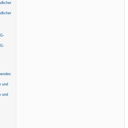
dlicher
dlicher
G-
G-
ehendes
e und
e und