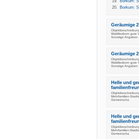
Borkum: Se
Borkum: Se
Geräumige 2
Objektbeschreibun
Waldliesborn gute 
Sonstige Angaben 
Geräumige 2
Objektbeschreibun
Waldliesborn gute 
Sonstige Angaben 
Helle und g
familienfreu
Objektbeschreibung
Mehrfamilien-Stadtv
Gemeinscha
Helle und g
familienfreu
Objektbeschreibung
Mehrfamilien-Stadtv
Gemeinscha