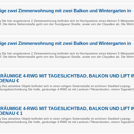
ige zwei Zimmerwohnung mit zwei Balkon und Wintergarten in
 Die hier angebotene 2 Zimmerwohnung befindet sich im Hochparterre eines kleinen 5 Mietparte
rf. Die kleine Nebenstraße geht von der Sundgauer Straße, sowie von der Clayallee ab. Die Wo
ige zwei Zimmerwohnung mit zwei Balkon und Wintergarten in
 Die hier angebotene 2 Zimmerwohnung befindet sich im Hochparterre eines kleinen 5 Mietparte
rf. Die kleine Nebenstraße geht von der Sundgauer Straße, sowie von der Clayallee ab. Die Wo
ERÄUMIGE 4-RWG MIT TAGESLICHTBAD, BALKON UND LIFT I
NDENAU €
Das attraktive Objekt befindet sich in einer ruhigen Seitenstraße im schönen Stadtteil Leipzig-
attungsbeschreibung Die helle, geräumige 4-RWG ist mit Laminat-/ Fliesenboden, einem Tageslicht
ERÄUMIGE 4-RWG MIT TAGESLICHTBAD, BALKON UND LIFT I
NDENAU € 1
Das attraktive Objekt befindet sich in einer ruhigen Seitenstraße im schönen Stadtteil Leipzig-
attungsbeschreibung Die helle, geräumige 4-RWG ist mit Laminat-/ Fliesenboden, einem Tageslicht