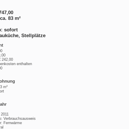
747,00
ca. 83 m²
: sofort
auküche, Stellplätze
ht
7,00
,00
 242,00
enkosten enthalten
00
Wohnung
83 m²
ort
jahr
 2011
p: Verbrauchsausweis
er: Fernwärme
ral