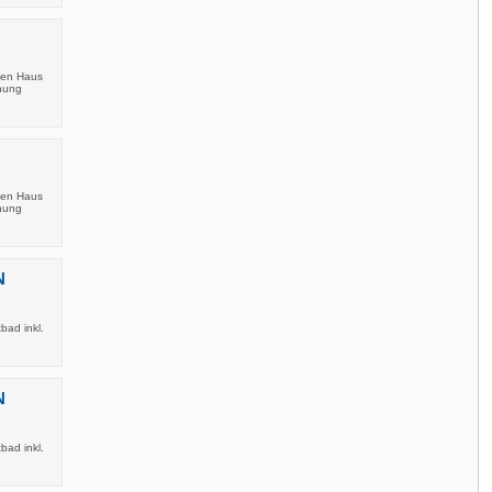
ien Haus
hnung
ien Haus
hnung
N
bad inkl.
N
bad inkl.