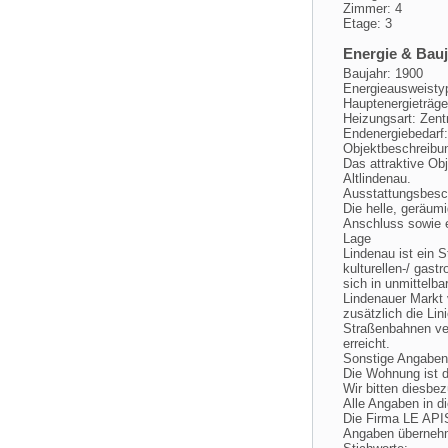
Zimmer: 4
Etage: 3
Energie & Bau
Baujahr: 1900
Energieausweisty
Hauptenergieträge
Heizungsart: Zent
Endenergiebedarf
Objektbeschreibu
Das attraktive Obj
Altlindenau.
Ausstattungsbesc
Die helle, geräum
Anschluss sowie e
Lage
Lindenau ist ein 
kulturellen-/ gas
sich in unmittelb
Lindenauer Markt 
zusätzlich die Lin
Straßenbahnen ver
erreicht.
Sonstige Angaben
Die Wohnung ist de
Wir bitten diesbez
Alle Angaben in 
Die Firma LE APIS
Angaben übernehm