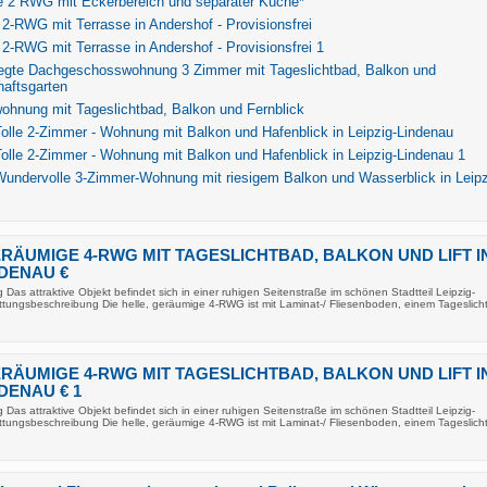
e 2 RWG mit Eckerbereich und separater Küche*
2-RWG mit Terrasse in Andershof - Provisionsfrei
2-RWG mit Terrasse in Andershof - Provisionsfrei 1
legte Dachgeschosswohnung 3 Zimmer mit Tageslichtbad, Balkon und
aftsgarten
ohnung mit Tageslichtbad, Balkon und Fernblick
olle 2-Zimmer - Wohnung mit Balkon und Hafenblick in Leipzig-Lindenau
olle 2-Zimmer - Wohnung mit Balkon und Hafenblick in Leipzig-Lindenau 1
undervolle 3-Zimmer-Wohnung mit riesigem Balkon und Wasserblick in Leipz
ERÄUMIGE 4-RWG MIT TAGESLICHTBAD, BALKON UND LIFT I
NDENAU €
Das attraktive Objekt befindet sich in einer ruhigen Seitenstraße im schönen Stadtteil Leipzig-
attungsbeschreibung Die helle, geräumige 4-RWG ist mit Laminat-/ Fliesenboden, einem Tageslicht
ERÄUMIGE 4-RWG MIT TAGESLICHTBAD, BALKON UND LIFT I
NDENAU € 1
Das attraktive Objekt befindet sich in einer ruhigen Seitenstraße im schönen Stadtteil Leipzig-
attungsbeschreibung Die helle, geräumige 4-RWG ist mit Laminat-/ Fliesenboden, einem Tageslicht