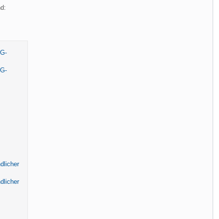
d:
G-
G-
dlicher
dlicher