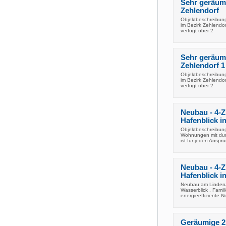
Sehr geräum
Zehlendorf
Objektbeschreibung
im Bezirk Zehlendo
verfügt über 2
Sehr geräum
Zehlendorf 1
Objektbeschreibung
im Bezirk Zehlendo
verfügt über 2
Neubau - 4-
Hafenblick i
Objektbeschreibung
Wohnungen mit durc
ist für jeden Anspr
Neubau - 4-
Hafenblick i
Neubau am Lindenau
Wasserblick . Fami
energieeffiziente N
Geräumige 2