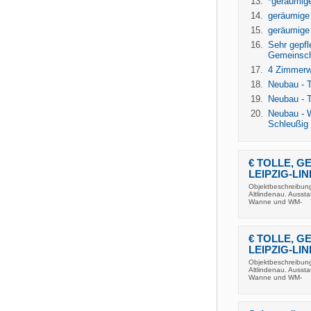
*geräumig
geräumige 
geräumige 
Sehr gepf
Gemeinsch
4 Zimmerw
Neubau - T
Neubau - T
Neubau - W
Schleußig
€ TOLLE, G
LEIPZIG-LI
Objektbeschreibung 
Altlindenau. Ausst
Wanne und WM-
€ TOLLE, G
LEIPZIG-LI
Objektbeschreibung 
Altlindenau. Ausst
Wanne und WM-