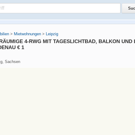
ilien
>
Mietwohnungen
>
Leipzig
ERÄUMIGE 4-RWG MIT TAGESLICHTBAD, BALKON UND L
DENAU € 1
ig, Sachsen