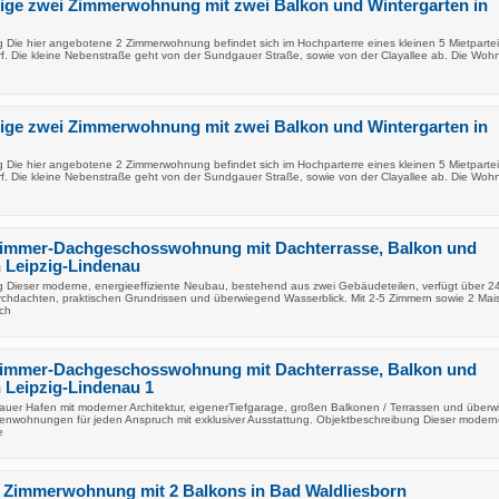
ige zwei Zimmerwohnung mit zwei Balkon und Wintergarten in
 Die hier angebotene 2 Zimmerwohnung befindet sich im Hochparterre eines kleinen 5 Mietparte
rf. Die kleine Nebenstraße geht von der Sundgauer Straße, sowie von der Clayallee ab. Die Wo
ige zwei Zimmerwohnung mit zwei Balkon und Wintergarten in
 Die hier angebotene 2 Zimmerwohnung befindet sich im Hochparterre eines kleinen 5 Mietparte
rf. Die kleine Nebenstraße geht von der Sundgauer Straße, sowie von der Clayallee ab. Die Wo
Zimmer-Dachgeschosswohnung mit Dachterrasse, Balkon und
n Leipzig-Lindenau
 Dieser moderne, energieeffiziente Neubau, bestehend aus zwei Gebäudeteilen, verfügt über 2
hdachten, praktischen Grundrissen und überwiegend Wasserblick. Mit 2-5 Zimmern sowie 2 Mai
uch
Zimmer-Dachgeschosswohnung mit Dachterrasse, Balkon und
n Leipzig-Lindenau 1
er Hafen mit moderner Architektur, eigenerTiefgarage, großen Balkonen / Terrassen und über
lienwohnungen für jeden Anspruch mit exklusiver Ausstattung. Objektbeschreibung Dieser modern
e
 Zimmerwohnung mit 2 Balkons in Bad Waldliesborn