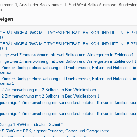
fzimmer: 1, Anzahl der Badezimmer: 1, Süd-West-Balkon/Terrasse, Bundeslan
n
eigen
 GERÄUMIGE 4-RWG MIT TAGESLICHTBAD, BALKON UND LIFT IN LEIPZI
 €
 GERÄUMIGE 4-RWG MIT TAGESLICHTBAD, BALKON UND LIFT IN LEIPZI
 € 1
umige zwei Zimmerwohnung mit zwei Balkon und Wintergarten in Zehlendorf
mige zwei Zimmerwohnung mit zwei Balkon und Wintergarten in Zehlendorf 1
4-Zimmer-Dachgeschosswohnung mit Dachterrasse, Balkon und Hafenblick in
ndenau
4-Zimmer-Dachgeschosswohnung mit Dachterrasse, Balkon und Hafenblick in
ndenau 1
 2 Zimmerwohnung mit 2 Balkons in Bad Waldliesborn
 2 Zimmerwohnung mit 2 Balkons in Bad Waldliesborn 1
geräumige 4 Zimmerwohnung mit sonnendurchflutetem Balkon in familienfreun
geräumige 4 Zimmerwohnung mit sonnendurchflutetem Balkon in familienfreun
räumige 1 RWG mit idealem Schnitt*
e 5 RWG mit EBK, eigener Terrasse, Garten und Garage uvm*