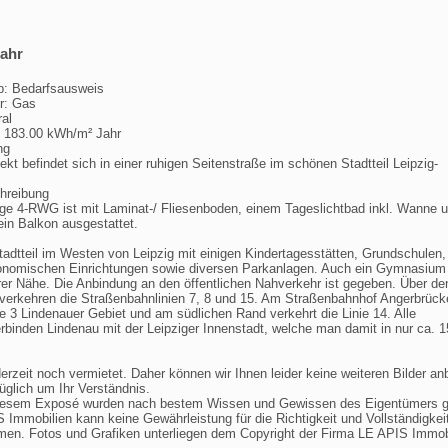
jahr
p: Bedarfsausweis
r: Gas
ral
: 183.00 kWh/m² Jahr
ng
ekt befindet sich in einer ruhigen Seitenstraße im schönen Stadtteil Leipzig-
hreibung
ige 4-RWG ist mit Laminat-/ Fliesenboden, einem Tageslichtbad inkl. Wanne
in Balkon ausgestattet.
Stadtteil im Westen von Leipzig mit einigen Kindertagesstätten, Grundschulen,
tronomischen Einrichtungen sowie diversen Parkanlagen. Auch ein Gymnasium 
arer Nähe. Die Anbindung an den öffentlichen Nahverkehr ist gegeben. Über de
verkehren die Straßenbahnlinien 7, 8 und 15. Am Straßenbahnhof Angerbrück
ie 3 Lindenauer Gebiet und am südlichen Rand verkehrt die Linie 14. Alle
binden Lindenau mit der Leipziger Innenstadt, welche man damit in nur ca. 
rzeit noch vermietet. Daher können wir Ihnen leider keine weiteren Bilder an
üglich um Ihr Verständnis.
diesem Exposé wurden nach bestem Wissen und Gewissen des Eigentümers 
 Immobilien kann keine Gewährleistung für die Richtigkeit und Vollständigkei
en. Fotos und Grafiken unterliegen dem Copyright der Firma LE APIS Immobi