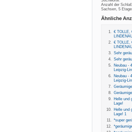
Stichworte:
Anzahl der Schla
Sachsen, 5 Etage
Ähnliche Anz
€ TOLLE,
LINDENAU
€ TOLLE,
LINDENAU
Sehr gerä
Sehr geräu
Neubau - 
Leipzig-Li
Neubau - 
Leipzig-Li
Geräumige
Geräumige
Helle und 
Lage!
Helle und 
Lage! 1
*super ge
*geräumig