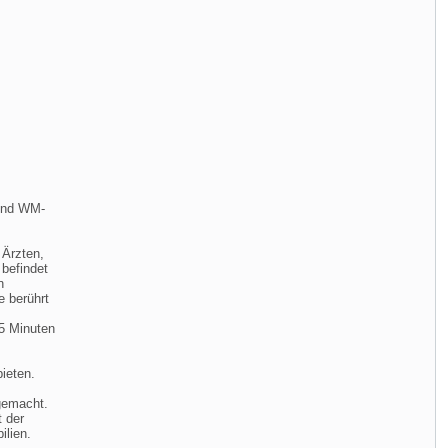
 und WM-
 Ärzten,
befindet
n
e berührt
15 Minuten
bieten.
gemacht.
t der
lien.