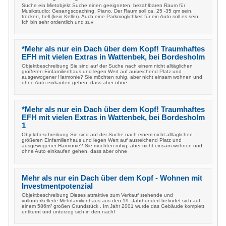
Suche ein Mietobjekt Suche einen geeigneten, bezahlbaren Raum für
Musikstudio: Gesangscoaching, Piano. Der Raum soll ca. 25 -35 qm sein,
trocken, hell (kein Keller). Auch eine Parkmöglichkeit für ein Auto soll es sein.
Ich bin sehr ordentlich und zuv
*Mehr als nur ein Dach über dem Kopf! Traumhaftes
EFH mit vielen Extras in Wattenbek, bei Bordesholm
Objektbeschreibung Sie sind auf der Suche nach einem nicht alltäglichen
größeren Einfamilienhaus und legen Wert auf ausreichend Platz und
ausgewogener Harmonie? Sie möchten ruhig, aber nicht einsam wohnen und
ohne Auto einkaufen gehen, dass aber ohne
*Mehr als nur ein Dach über dem Kopf! Traumhaftes
EFH mit vielen Extras in Wattenbek, bei Bordesholm
1
Objektbeschreibung Sie sind auf der Suche nach einem nicht alltäglichen
größeren Einfamilienhaus und legen Wert auf ausreichend Platz und
ausgewogener Harmonie? Sie möchten ruhig, aber nicht einsam wohnen und
ohne Auto einkaufen gehen, dass aber ohne
Mehr als nur ein Dach über dem Kopf - Wohnen mit
Investmentpotenzial
Objektbeschreibung Dieses attraktive zum Verkauf stehende und
vollunterkellerte Mehrfamilienhaus aus den 19. Jahrhundert befindet sich auf
einem 586m² großen Grundstück . Im Jahr 2001 wurde das Gebäude komplett
entkernt und unterzog sich in den nachf