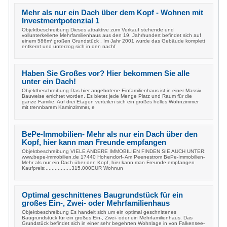
Mehr als nur ein Dach über dem Kopf - Wohnen mit
Investmentpotenzial 1
Objektbeschreibung Dieses attraktive zum Verkauf stehende und
vollunterkellerte Mehrfamilienhaus aus den 19. Jahrhundert befindet sich auf
einem 586m² großen Grundstück . Im Jahr 2001 wurde das Gebäude komplett
entkernt und unterzog sich in den nachf
Haben Sie Großes vor? Hier bekommen Sie alle
unter ein Dach!
Objektbeschreibung Das hier angebotene Einfamilienhaus ist in einer Massiv
Bauweise errichtet worden. Es bietet jede Menge Platz und Raum für die
ganze Familie. Auf drei Etagen verteilen sich ein großes helles Wohnzimmer
mit trennbarem Kaminzimmer, e
BePe-Immobilien- Mehr als nur ein Dach über den
Kopf, hier kann man Freunde empfangen
Objektbeschreibung VIELE ANDERE IMMOBILIEN FINDEN SIE AUCH UNTER:
www.bepe-immobilien.de 17440 Hohendorf- Am Peenestrom BePe-Immobilien-
Mehr als nur ein Dach über den Kopf, hier kann man Freunde empfangen
Kaufpreis:.................315.000EUR Wohnun
Optimal geschnittenes Baugrundstück für ein
großes Ein-, Zwei- oder Mehrfamilienhaus
Objektbeschreibung Es handelt sich um ein optimal geschnittenes
Baugrundstück für ein großes Ein-, Zwei- oder ein Mehrfamilienhaus. Das
Grundstück befindet sich in einer sehr begehrten Wohnlage in von Falkensee-