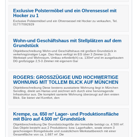
Exclusive Polstermöbel und ein Ohrensessel mit
Hocker zu 1
Exclusive Polstermöbel und ein Ohrensessel mit Hocker zu verkaufen, Tel.
0177/7092929
Wohn-und Geschäftshaus mit Stellplätzen auf dem
Grundstück
Objektbeschreibung Wohn-und Geschäftshaus mit großem Grundstück in
verkehrsgünstiger Lage. Das Haus verfügt im EG über 3 Zimmer (z.Zt.
Werkstatt und Wohnraum, Umbau erforderlich) ca. 130m² und im ausgebauten
DG großzügige 2,5-3 Zimmer mit eigenem Gar
ROGERS: GROSSZÜGIGE UND HOCHWERTIGE
WOHNUNG MIT TOLLEM BLICK AUF MÜNCHEN
Objektbeschreibung Diese bestens ausstattete Wohnung liegt in München
Sendling, direkt am Harras und zeichnet sich durch eine hervorragende
Infrastruktur aus. Die komplett sanierte Wohnung überzeugt auf den ersten
Blick. Sie bietet viel Komfort, den
Krempe, ca. 650 m² Lager- und Produktionsfläche
mit Büro auf 4.500 m² Grundstück
Objektbeschreibung Die Grundstücksgröße der Immobilie beträgt ca. 4.500 m².
Das Objekt besteht aus 2 Produktions- bzw. Lagerhallen, sowie einem 3
geschossigen Bürogebäude und zusätzlichem Werkstattbereich mit einer
Gesamtfläche von ca. 1.687 m². Die