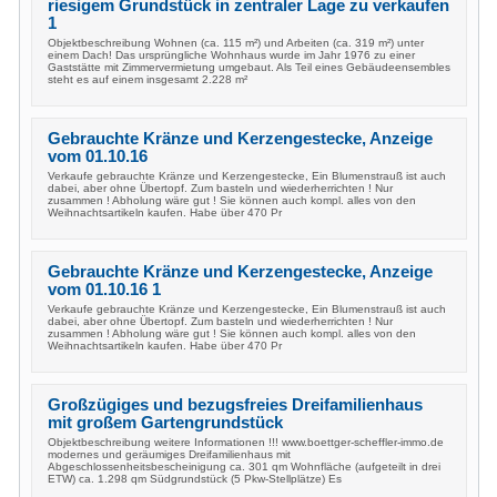
riesigem Grundstück in zentraler Lage zu verkaufen
1
Objektbeschreibung Wohnen (ca. 115 m²) und Arbeiten (ca. 319 m²) unter
einem Dach! Das ursprüngliche Wohnhaus wurde im Jahr 1976 zu einer
Gaststätte mit Zimmervermietung umgebaut. Als Teil eines Gebäudeensembles
steht es auf einem insgesamt 2.228 m²
Gebrauchte Kränze und Kerzengestecke, Anzeige
vom 01.10.16
Verkaufe gebrauchte Kränze und Kerzengestecke, Ein Blumenstrauß ist auch
dabei, aber ohne Übertopf. Zum basteln und wiederherrichten ! Nur
zusammen ! Abholung wäre gut ! Sie können auch kompl. alles von den
Weihnachtsartikeln kaufen. Habe über 470 Pr
Gebrauchte Kränze und Kerzengestecke, Anzeige
vom 01.10.16 1
Verkaufe gebrauchte Kränze und Kerzengestecke, Ein Blumenstrauß ist auch
dabei, aber ohne Übertopf. Zum basteln und wiederherrichten ! Nur
zusammen ! Abholung wäre gut ! Sie können auch kompl. alles von den
Weihnachtsartikeln kaufen. Habe über 470 Pr
Großzügiges und bezugsfreies Dreifamilienhaus
mit großem Gartengrundstück
Objektbeschreibung weitere Informationen !!! www.boettger-scheffler-immo.de
modernes und geräumiges Dreifamilienhaus mit
Abgeschlossenheitsbescheinigung ca. 301 qm Wohnfläche (aufgeteilt in drei
ETW) ca. 1.298 qm Südgrundstück (5 Pkw-Stellplätze) Es