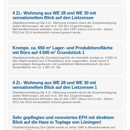
4 Zi.- Wohnung aus WE 28 und WE 30 mit
sensationellem Blick auf den Lietzensee
Objektbeschreibung Die 4 Zi.- Wohnung entsteht durch die Zusammenlegung
zweier Wohnungen, die sich im 4. OG des 15-geschossigen
Mehrfamilienhauses befinden, das im Jahr 1957 erbaut und in den Jahren
2012 bis 2014 kontinuierlich instand gesetzt wurde
Krempe, ca. 650 m² Lager- und Produktionsfläche
mit Büro auf 4.500 m² Grundstück 1
Objektbeschreibung Die Grundstücksgröße der Immobilie beträgt ca. 4.500 m².
Das Objekt besteht aus 2 Produktions- bzw. Lagerhallen, sowie einem 3
geschossigen Bürogebäude und zusätzlichem Werkstattbereich mit einer
Gesamtfläche von ca. 1.687 m². Die
4 Zi.- Wohnung aus WE 28 und WE 30 mit
sensationellem Blick auf den Lietzensee 1
Objektbeschreibung Die 4 Zi.- Wohnung entsteht durch die Zusammenlegung
zweier Wohnungen, die sich im 4. OG des 15-geschossigen
Mehrfamilienhauses befinden, das im Jahr 1957 erbaut und in den Jahren
2012 bis 2014 kontinuierlich instand gesetzt wurde
Sehr gepflegtes und renoviertes EFH mit direktem
Blick auf die Hase in Toplage von Löningen!
Objektbeschreibung Das Objekt wurde im Jahre 1980 in Massivbauweise auf