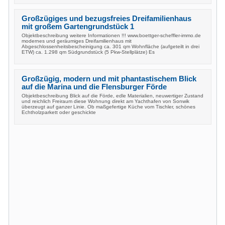
Großzügiges und bezugsfreies Dreifamilienhaus
mit großem Gartengrundstück 1
Objektbeschreibung weitere Informationen !!! www.boettger-scheffler-immo.de
modernes und geräumiges Dreifamilienhaus mit
Abgeschlossenheitsbescheinigung ca. 301 qm Wohnfläche (aufgeteilt in drei
ETW) ca. 1.298 qm Südgrundstück (5 Pkw-Stellplätze) Es
Großzügig, modern und mit phantastischem Blick
auf die Marina und die Flensburger Förde
Objektbeschreibung Blick auf die Förde, edle Materialien, neuwertiger Zustand
und reichlich Freiraum diese Wohnung direkt am Yachthafen von Sonwik
überzeugt auf ganzer Linie. Ob maßgefertige Küche vom Tischler, schönes
Echtholzparkett oder geschickte