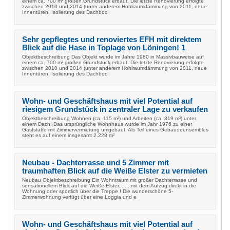
einem ca. 700 m² großen Grundstück erbaut. Die letzte Renovierung erfolgte
zwischen 2010 und 2014 (unter anderem Hohlraumdämmung von 2011, neue
Innentüren, Isolierung des Dachbod
Sehr gepflegtes und renoviertes EFH mit direktem
Blick auf die Hase in Toplage von Löningen! 1
Objektbeschreibung Das Objekt wurde im Jahre 1980 in Massivbauweise auf
einem ca. 700 m² großen Grundstück erbaut. Die letzte Renovierung erfolgte
zwischen 2010 und 2014 (unter anderem Hohlraumdämmung von 2011, neue
Innentüren, Isolierung des Dachbod
Wohn- und Geschäftshaus mit viel Potential auf
riesigem Grundstück in zentraler Lage zu verkaufen
Objektbeschreibung Wohnen (ca. 115 m²) und Arbeiten (ca. 319 m²) unter
einem Dach! Das ursprüngliche Wohnhaus wurde im Jahr 1976 zu einer
Gaststätte mit Zimmervermietung umgebaut. Als Teil eines Gebäudeensembles
steht es auf einem insgesamt 2.228 m²
Neubau - Dachterrasse und 5 Zimmer mit
traumhaften Blick auf die Weiße Elster zu vermieten
Neubau Objektbeschreibung Ein Wohntraum mit großer Dachterrasse und
sensationellem Blick auf die Weiße Elster... ....mit dem Aufzug direkt in die
Wohnung oder sportlich über die Treppe ! Die wunderschöne 5-
Zimmerwohnung verfügt über eine Loggia und e
Wohn- und Geschäftshaus mit viel Potential auf