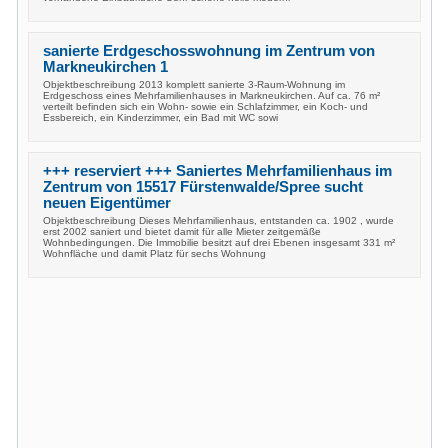
sanierte Erdgeschosswohnung im Zentrum von
Markneukirchen 1
Objektbeschreibung 2013 komplett sanierte 3-Raum-Wohnung im
Erdgeschoss eines Mehrfamilienhauses in Markneukirchen. Auf ca. 76 m²
verteilt befinden sich ein Wohn- sowie ein Schlafzimmer, ein Koch- und
Essbereich, ein Kinderzimmer, ein Bad mit WC sowi
+++ reserviert +++ Saniertes Mehrfamilienhaus im
Zentrum von 15517 Fürstenwalde/Spree sucht
neuen Eigentümer
Objektbeschreibung Dieses Mehrfamilienhaus, entstanden ca. 1902 , wurde
erst 2002 saniert und bietet damit für alle Mieter zeitgemäße
Wohnbedingungen. Die Immobilie besitzt auf drei Ebenen insgesamt 331 m²
Wohnfläche und damit Platz für sechs Wohnung