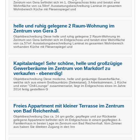
Zentrum von Gera befindet sich im 1. Obergeschoss links und besitzt eine
Wohnfläche von ca.59m². Ausstattungsbeschreibung Laminat im gesamten
Wohnbereich Küche mit Fliesenspiegel und
helle und ruhig gelegene 2 Raum-Wohnung im
Zentrum von Gera 3
Objektbeschreibung Diese helle und ruhig gelegene 2 Raum-Wohnung im
Zentrum von Gera befindet sich im Erdgeschoss und besitzt eine Wohnfläche
von ca.57m². Ausstattungsbeschreibung Laminat im gesamten Wohnbereich
vorhanden Küche mit Fliesenspiegel und
Kapitalanlage! Sehr schöne, helle und großzügige
Gewerberäume im Zentrum von Markdorf zu
verkaufen - ebenerdig!
Objektbeschreibung Diese moderne, helle und geräumige Gewerbefläche,
welche sich aus einem Großraumbüro (Sekretariat), 3 Arbeitszimmern, 1 Küche
und einer "Chill-Lounge" zusammensetzt, liegt im Erdgeschoss eines im Jahre
2014 fertig gestelltem G
Freies Appartment mit kleiner Terrasse im Zentrum
von Bad Reichenhall.
Objektbeschreibung Das ca. 24 qm große, gepflegte und zur Rückseite
gelegene Appartment befindet sich im Erdgeschoss in einem gepflegten 4-
Familienhaus in bester Lage im Zentrum von Bad Reichenhall. Vom Zimmer
aus haben Sie direkten Zugang in den Inn