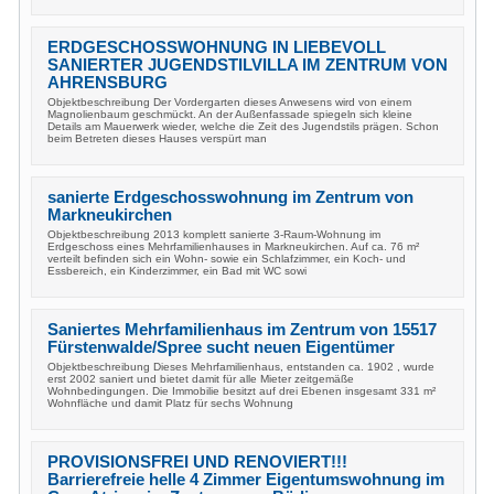
ERDGESCHOSSWOHNUNG IN LIEBEVOLL
SANIERTER JUGENDSTILVILLA IM ZENTRUM VON
AHRENSBURG
Objektbeschreibung Der Vordergarten dieses Anwesens wird von einem
Magnolienbaum geschmückt. An der Außenfassade spiegeln sich kleine
Details am Mauerwerk wieder, welche die Zeit des Jugendstils prägen. Schon
beim Betreten dieses Hauses verspürt man
sanierte Erdgeschosswohnung im Zentrum von
Markneukirchen
Objektbeschreibung 2013 komplett sanierte 3-Raum-Wohnung im
Erdgeschoss eines Mehrfamilienhauses in Markneukirchen. Auf ca. 76 m²
verteilt befinden sich ein Wohn- sowie ein Schlafzimmer, ein Koch- und
Essbereich, ein Kinderzimmer, ein Bad mit WC sowi
Saniertes Mehrfamilienhaus im Zentrum von 15517
Fürstenwalde/Spree sucht neuen Eigentümer
Objektbeschreibung Dieses Mehrfamilienhaus, entstanden ca. 1902 , wurde
erst 2002 saniert und bietet damit für alle Mieter zeitgemäße
Wohnbedingungen. Die Immobilie besitzt auf drei Ebenen insgesamt 331 m²
Wohnfläche und damit Platz für sechs Wohnung
PROVISIONSFREI UND RENOVIERT!!!
Barrierefreie helle 4 Zimmer Eigentumswohnung im