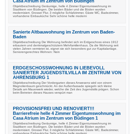
Casa Atrium im Zentrum von Büdingen
Objektbeschreibung Geräumige, helle 4 Zimmer Eigentumswohnung im
Stadtkern von Büdingen. Die beiden Bäder und die Böden wurden
modernisiert. Grosser Flur, 3 mögliche Schlafzimmer, Gäste WC, Badezimmer,
vorhandene Einbauküche Sehr schöne helle moderni
Sanierte Altbauwohnung im Zentrum von Baden-
Baden
Objektbeschreibung Die Wohnung befindet sich im Erdgeschoss eines 1912
erbautem und denkmalgeschütztem Mehrfamilienhaus. Da die Wohnung seit
vielen Jahren vermietet ist, eignet sie sich besonders gut zur Kapitalanlage.
Seniorengerechtes Wohnen: Nein
ERDGESCHOSSWOHNUNG IN LIEBEVOLL
SANIERTER JUGENDSTILVILLA IM ZENTRUM VON
AHRENSBURG 1
Objektbeschreibung Der Vordergarten dieses Anwesens wird von einem
Magnolienbaum geschmückt. An der Außenfassade spiegeln sich kleine
Details am Mauerwerk wieder, welche die Zeit des Jugendstils prägen. Schon
beim Betreten dieses Hauses verspürt man
PROVISIONSFREI UND RENOVIERT!!!
Barrierefreie helle 4 Zimmer Eigentumswohnung im
Casa Atrium im Zentrum von Büdingen 1
Objektbeschreibung Geräumige, helle 4 Zimmer Eigentumswohnung im
Stadtkern von Büdingen. Die beiden Bäder und die Böden wurden
modernisiert. Grosser Flur, 3 mögliche Schlafzimmer, Gäste WC, Badezimmer,
vorhandene Einbauküche Sehr schöne helle moderni