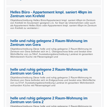
Helles Büro - Appartement kmpl. saniert 48qm im
Zentrum von Krefeld
Objektbeschreibung Helles Büro/Appartement kmpl. saniert 48qm im Zentrum
von Krefeld Im Souterrain! geeignet z.b. für Start Up Unternehmen oder auch
als Appartement Helles Büro oder Appartement kmpl. saniert 48qm im Zentrum
von Krefeld zu vermieten i
helle und ruhig gelegene 2 Raum-Wohnung im
Zentrum von Gera
Objektbeschreibung Diese helle und ruhig gelegene 2 Raum-Wohnung im
Zentrum von Gera befindet sich im 1. Obergeschoss links und besitzt eine
Wohnfläche von ca.59m². Ausstattungsbeschreibung Laminat im gesamten
Wohnbereich Küche mit Fliesenspiegel und
helle und ruhig gelegene 2 Raum-Wohnung im
Zentrum von Gera 1
Objektbeschreibung Diese helle und ruhig gelegene 2 Raum-Wohnung im
Zentrum von Gera befindet sich im Erdgeschoss und besitzt eine Wohnfläche
von ca.57m². Ausstattungsbeschreibung Laminat im gesamten Wohnbereich
vorhanden Küche mit Fliesenspiegel und
helle und ruhig gelegene 2 Raum-Wohnung im
Zentrum von Gera 2
Objektbeschreibung Diese helle und ruhig gelegene 2 Raum-Wohnung im