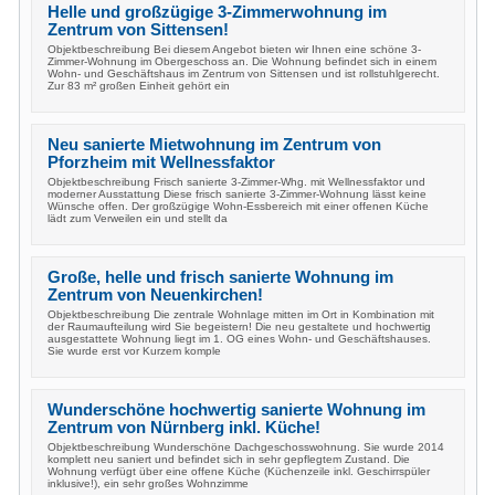
Helle und großzügige 3-Zimmerwohnung im
Zentrum von Sittensen!
Objektbeschreibung Bei diesem Angebot bieten wir Ihnen eine schöne 3-
Zimmer-Wohnung im Obergeschoss an. Die Wohnung befindet sich in einem
Wohn- und Geschäftshaus im Zentrum von Sittensen und ist rollstuhlgerecht.
Zur 83 m² großen Einheit gehört ein
Neu sanierte Mietwohnung im Zentrum von
Pforzheim mit Wellnessfaktor
Objektbeschreibung Frisch sanierte 3-Zimmer-Whg. mit Wellnessfaktor und
moderner Ausstattung Diese frisch sanierte 3-Zimmer-Wohnung lässt keine
Wünsche offen. Der großzügige Wohn-Essbereich mit einer offenen Küche
lädt zum Verweilen ein und stellt da
Große, helle und frisch sanierte Wohnung im
Zentrum von Neuenkirchen!
Objektbeschreibung Die zentrale Wohnlage mitten im Ort in Kombination mit
der Raumaufteilung wird Sie begeistern! Die neu gestaltete und hochwertig
ausgestattete Wohnung liegt im 1. OG eines Wohn- und Geschäftshauses.
Sie wurde erst vor Kurzem komple
Wunderschöne hochwertig sanierte Wohnung im
Zentrum von Nürnberg inkl. Küche!
Objektbeschreibung Wunderschöne Dachgeschosswohnung. Sie wurde 2014
komplett neu saniert und befindet sich in sehr gepflegtem Zustand. Die
Wohnung verfügt über eine offene Küche (Küchenzeile inkl. Geschirrspüler
inklusive!), ein sehr großes Wohnzimme