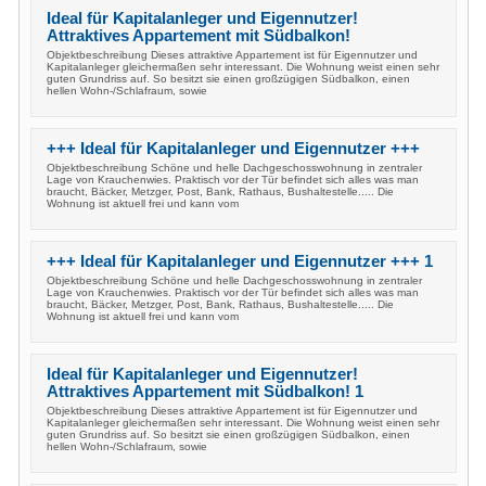
Ideal für Kapitalanleger und Eigennutzer!
Attraktives Appartement mit Südbalkon!
Objektbeschreibung Dieses attraktive Appartement ist für Eigennutzer und
Kapitalanleger gleichermaßen sehr interessant. Die Wohnung weist einen sehr
guten Grundriss auf. So besitzt sie einen großzügigen Südbalkon, einen
hellen Wohn-/Schlafraum, sowie
+++ Ideal für Kapitalanleger und Eigennutzer +++
Objektbeschreibung Schöne und helle Dachgeschosswohnung in zentraler
Lage von Krauchenwies. Praktisch vor der Tür befindet sich alles was man
braucht, Bäcker, Metzger, Post, Bank, Rathaus, Bushaltestelle..... Die
Wohnung ist aktuell frei und kann vom
+++ Ideal für Kapitalanleger und Eigennutzer +++ 1
Objektbeschreibung Schöne und helle Dachgeschosswohnung in zentraler
Lage von Krauchenwies. Praktisch vor der Tür befindet sich alles was man
braucht, Bäcker, Metzger, Post, Bank, Rathaus, Bushaltestelle..... Die
Wohnung ist aktuell frei und kann vom
Ideal für Kapitalanleger und Eigennutzer!
Attraktives Appartement mit Südbalkon! 1
Objektbeschreibung Dieses attraktive Appartement ist für Eigennutzer und
Kapitalanleger gleichermaßen sehr interessant. Die Wohnung weist einen sehr
guten Grundriss auf. So besitzt sie einen großzügigen Südbalkon, einen
hellen Wohn-/Schlafraum, sowie