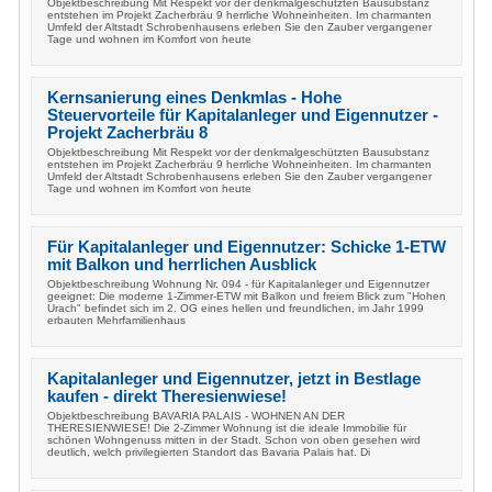
Objektbeschreibung Mit Respekt vor der denkmalgeschützten Bausubstanz
entstehen im Projekt Zacherbräu 9 herrliche Wohneinheiten. Im charmanten
Umfeld der Altstadt Schrobenhausens erleben Sie den Zauber vergangener
Tage und wohnen im Komfort von heute
Kernsanierung eines Denkmlas - Hohe
Steuervorteile für Kapitalanleger und Eigennutzer -
Projekt Zacherbräu 8
Objektbeschreibung Mit Respekt vor der denkmalgeschützten Bausubstanz
entstehen im Projekt Zacherbräu 9 herrliche Wohneinheiten. Im charmanten
Umfeld der Altstadt Schrobenhausens erleben Sie den Zauber vergangener
Tage und wohnen im Komfort von heute
Für Kapitalanleger und Eigennutzer: Schicke 1-ETW
mit Balkon und herrlichen Ausblick
Objektbeschreibung Wohnung Nr. 094 - für Kapitalanleger und Eigennutzer
geeignet: Die moderne 1-Zimmer-ETW mit Balkon und freiem Blick zum "Hohen
Urach" befindet sich im 2. OG eines hellen und freundlichen, im Jahr 1999
erbauten Mehrfamilienhaus
Kapitalanleger und Eigennutzer, jetzt in Bestlage
kaufen - direkt Theresienwiese!
Objektbeschreibung BAVARIA PALAIS - WOHNEN AN DER
THERESIENWIESE! Die 2-Zimmer Wohnung ist die ideale Immobilie für
schönen Wohngenuss mitten in der Stadt. Schon von oben gesehen wird
deutlich, welch privilegierten Standort das Bavaria Palais hat. Di