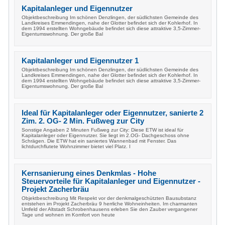
Kapitalanleger und Eigennutzer
Objektbeschreibung Im schönen Denzlingen, der südlichsten Gemeinde des
Landkreises Emmendingen, nahe der Glotter befindet sich der Kohlerhof. In
dem 1994 erstellten Wohngebäude befindet sich diese attraktive 3,5-Zimmer-
Eigentumswohnung. Der große Bal
Kapitalanleger und Eigennutzer 1
Objektbeschreibung Im schönen Denzlingen, der südlichsten Gemeinde des
Landkreises Emmendingen, nahe der Glotter befindet sich der Kohlerhof. In
dem 1994 erstellten Wohngebäude befindet sich diese attraktive 3,5-Zimmer-
Eigentumswohnung. Der große Bal
Ideal für Kapitalanleger oder Eigennutzer, sanierte 2
Zim. 2. OG- 2 Min. Fußweg zur City
Sonstige Angaben 2 Minuten Fußweg zur City: Diese ETW ist ideal für
Kapitalanleger oder Eigennutzer. Sie liegt im 2.OG- Dachgeschoss ohne
Schrägen. Die ETW hat ein saniertes Wannenbad mit Fenster. Das
lichtdurchflutete Wohnzimmer bietet viel Platz. I
Kernsanierung eines Denkmlas - Hohe
Steuervorteile für Kapitalanleger und Eigennutzer -
Projekt Zacherbräu
Objektbeschreibung Mit Respekt vor der denkmalgeschützten Bausubstanz
entstehen im Projekt Zacherbräu 9 herrliche Wohneinheiten. Im charmanten
Umfeld der Altstadt Schrobenhausens erleben Sie den Zauber vergangener
Tage und wohnen im Komfort von heute