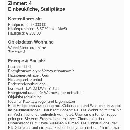
Zimmer: 4
Einbauküche, Stellplätze
Kostenübersicht
Kaufpreis: € 69.000,00
Käuferprovision: 3,57 % inkl. MwSt
Hausgeld: € 250,00
Objektdaten Wohnung
Wohnfläche: ca. 97 m²
Zimmer: 4
Energie & Baujahr
Baujahr: 1979
Energieausweistyp: Verbrauchsausweis
Hauptenergieträger: Gas
Heizungsart: Zentral
Endenergieverbrauchs-
kennwert: 104.00 kWh/m² Jahr
Energieverbrauch für Warmwasser enthalten
Objektbeschreibung
Ideal für Kapitalanleger und Eigennutzer
Eine Erdgeschosswohnung mit Südterrasse und Westbalkon wartet
im heilklimatischen Urlaubsort Bodenmais. Die Wohnung mit ca. 97
m² Wohnfläche ist rentierlich vermietet. Über eine interne Treppe
gelangen Sie vom Erdgeschoss mit zwei Zimmern in das
Untergeschoss mit zwei weiteren Räumen. Die Einbauküche, der
Kfz-Stellplatz und ein zusätzlicher Hobbyraum mit ca. 15 m² sowie