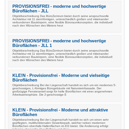
PROVISIONSFREI - moderne und hochwertige
Büroflächen - JLL
Objektbeschreibung Das BüroZentrum bietet durch seine anspruchsvolle
Architektur mit 11 sternförmigen, unterschiedlich großen und miteinander
verbundenen Baukörpern, eine flexible Büroraumkonzeption, die individuell
nach den Wünschen des Mieters heut
PROVISIONSFREI - moderne und hochwertige
Büroflächen - JLL 1
Objektbeschreibung Das BüroZentrum bietet durch seine anspruchsvolle
Architektur mit 11 sternförmigen, unterschiedlich großen und miteinander
verbundenen Baukörpern, eine flexible Büroraumkonzeption, die individuell
nach den Wünschen des Mieters heut
KLE!N - Provisionsfrei - Moderne und vielseitige
Büroflächen
Objektbeschreibung Bei der Liegenschaft handelt es sich um ein modernes 5-
geschossiges, L-förmiges Bürogebäude mit Natursteinfassade. Der
großzügige Fensteranteil sorgt für helle Büroflächen mit einer angenehmen
Arbeitsatmosphäre. Die 2-geschossige E
KLE!N - Provisionsfrei - Moderne und attraktive
Büroflächen
Objektbeschreibung Bei der Liegenschaft handelt es sich um einen sehr
gepflegten, multifunktionalen Gewerbepark, welcher neben modernen
Büroflächen ebenfalls Hallenflächen im EG bietet. Die Andienung erfolgt