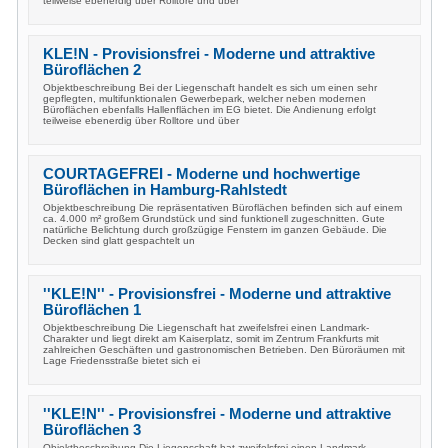
teilweise ebenerdig über Rolltore und über
KLE!N - Provisionsfrei - Moderne und attraktive
Büroflächen 2
Objektbeschreibung Bei der Liegenschaft handelt es sich um einen sehr
gepflegten, multifunktionalen Gewerbepark, welcher neben modernen
Büroflächen ebenfalls Hallenflächen im EG bietet. Die Andienung erfolgt
teilweise ebenerdig über Rolltore und über
COURTAGEFREI - Moderne und hochwertige
Büroflächen in Hamburg-Rahlstedt
Objektbeschreibung Die repräsentativen Büroflächen befinden sich auf einem
ca. 4.000 m² großem Grundstück und sind funktionell zugeschnitten. Gute
natürliche Belichtung durch großzügige Fenstern im ganzen Gebäude. Die
Decken sind glatt gespachtelt un
''KLE!N'' - Provisionsfrei - Moderne und attraktive
Büroflächen 1
Objektbeschreibung Die Liegenschaft hat zweifelsfrei einen Landmark-
Charakter und liegt direkt am Kaiserplatz, somit im Zentrum Frankfurts mit
zahlreichen Geschäften und gastronomischen Betrieben. Den Büroräumen mit
Lage Friedensstraße bietet sich ei
''KLE!N'' - Provisionsfrei - Moderne und attraktive
Büroflächen 3
Objektbeschreibung Die Liegenschaft hat zweifelsfrei einen Landmark-