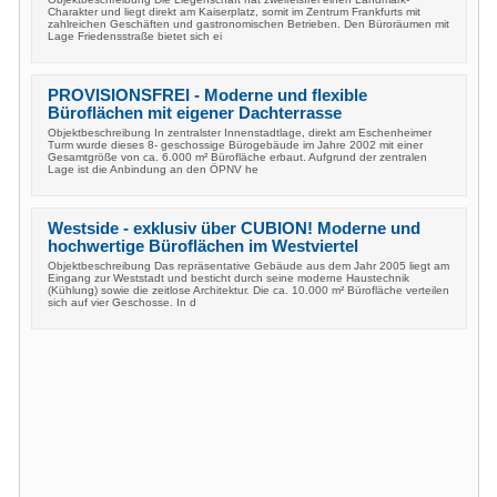
Charakter und liegt direkt am Kaiserplatz, somit im Zentrum Frankfurts mit
zahlreichen Geschäften und gastronomischen Betrieben. Den Büroräumen mit
Lage Friedensstraße bietet sich ei
PROVISIONSFREI - Moderne und flexible
Büroflächen mit eigener Dachterrasse
Objektbeschreibung In zentralster Innenstadtlage, direkt am Eschenheimer
Turm wurde dieses 8- geschossige Bürogebäude im Jahre 2002 mit einer
Gesamtgröße von ca. 6.000 m² Bürofläche erbaut. Aufgrund der zentralen
Lage ist die Anbindung an den ÖPNV he
Westside - exklusiv über CUBION! Moderne und
hochwertige Büroflächen im Westviertel
Objektbeschreibung Das repräsentative Gebäude aus dem Jahr 2005 liegt am
Eingang zur Weststadt und besticht durch seine moderne Haustechnik
(Kühlung) sowie die zeitlose Architektur. Die ca. 10.000 m² Bürofläche verteilen
sich auf vier Geschosse. In d