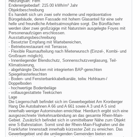
Heizungsart: Fern
Endenergiebedarf: 215.00 kWh/m² Jahr
Objektbeschreibung
Es handelt sich um zwei sehr moderne und repräsentative
Bürogebäude, deren Fassade mit hohem Glasanteil für eine sehr
helle und freundliche Arbeitsatmosphäre sorgt. Die Büroflächen
werden über zwei großzügige mit Naturstein ausgelegte Foyes mit
Personenaufzügen erschlossen.
Ausstattungsbeschreibung
- Besetzter Empfang mit Wartebereichen,
- Betriebsrestaurant mit Terrasse,
- Flexible Raumaufteilung nach Mieterwunsch (Einzel-, Kombi- und
Großraum möglich),
- Innenliegender Blendschutz, Sonnenschutzverglasung, Teil-
Klimatisierung,
- abgehängte Decken mit integrierten BAP-gerechten
Spiegelrasterleuchten
- Boden- und Fensterbankkabelkanäle, teilw. Hohlraum-/
Doppelboden
- hochwertige Bodenbeläge
- vollausgestattete Teeküchen
Lage
Die Liegenschaft befindet sich im Gewerbegebiet Am Kronberger
Hang Die Autobahnen A 66 und A 661 sowie A 3 und A 5 sind
innerhalb weniger Autominuten erreichbar. Hierdurch ergibt sich eine
ausgezeichnete Verkehrsanbindung an das gesamte Rhein-Main-
Gebiet. Zusätzlich befindet sich in unmittelbarer Nähe zum Objekt
eine S-Bahnstation. Somit sind der Rhein-Main-Flughafen und die
Frankfurter Innenstadt innerhalb kürzester Zeit zu erreichen. Das
Gewerbegebiet und die umliegenden Gemeinden bieten ein